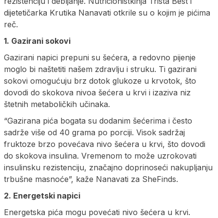
rezistenciju i debljanje. Nutricionistkinja Trista Best i
dijetetičarka Krutika Nanavati otkrile su o kojim je pićima
reč.
1. Gazirani sokovi
Gazirani napici prepuni su šećera, a redovno pijenje
moglo bi naštetiti našem zdravlju i struku. Ti gazirani
sokovi omogućuju brz dotok glukoze u krvotok, što
dovodi do skokova nivoa šećera u krvi i izaziva niz
štetnih metaboličkih učinaka.
“Gazirana pića bogata su dodanim šećerima i često
sadrže više od 40 grama po porciji. Visok sadržaj
fruktoze brzo povećava nivo šećera u krvi, što dovodi
do skokova insulina. Vremenom to može uzrokovati
insulinsku rezistenciju, značajno doprinoseći nakupljanju
trbušne masnoće”, kaže Nanavati za SheFinds.
2. Energetski napici
Energetska pića mogu povećati nivo šećera u krvi.