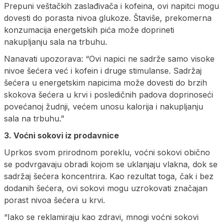
Prepuni veštačkih zaslađivača i kofeina, ovi napitci mogu
dovesti do porasta nivoa glukoze. Štaviše, prekomerna
konzumacija energetskih pića može doprineti
nakupljanju sala na trbuhu.
Nanavati upozorava: “Ovi napici ne sadrže samo visoke
nivoe šećera već i kofein i druge stimulanse. Sadržaj
šećera u energetskim napicima može dovesti do brzih
skokova šećera u krvi i posledičnih padova doprinoseći
povećanoj žudnji, većem unosu kalorija i nakupljanju
sala na trbuhu.”
3. Voćni sokovi iz prodavnice
Uprkos svom prirodnom poreklu, voćni sokovi obično
se podvrgavaju obradi kojom se uklanjaju vlakna, dok se
sadržaj šećera koncentrira. Kao rezultat toga, čak i bez
dodanih šećera, ovi sokovi mogu uzrokovati značajan
porast nivoa šećera u krvi.
“Iako se reklamiraju kao zdravi, mnogi voćni sokovi