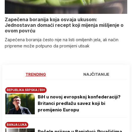
Zapečena boranija koja osvaja ukusom:
Jednostavan domaći recept koji mijenja mišljenje o
ovom povrću
Zapečena boranija često nije na listi omiljenih jela, ali način
pripreme može potpuno da promijeni utisak
TRENDING
NAJČITANIJE
REPUBLIKA SRPSKA / BIH
BiH u novoj evropskoj konfederaciji?
Britanci predlažu savez koji bi
promijenio Europu
BANJA LUKA
Počele prijave u Banjaluci: Prvačićima