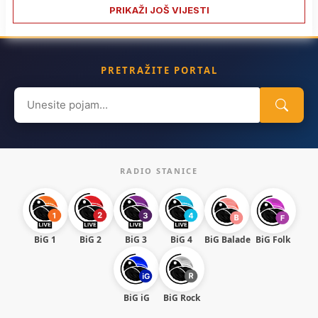
PRIKAŽI JOŠ VIJESTI
PRETRAŽITE PORTAL
Search
for:
RADIO STANICE
BiG 1
BiG 2
BiG 3
BiG 4
BiG Balade
BiG Folk
BiG iG
BiG Rock