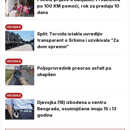
po 100 KM pomoći, rok za predaju 10
dana
HRONIKA
Split: Torcida istakla uvredljiv
transparent o Srbima i uzvikivala “Za
dom spremni”
HRONIKA
Poljoprivrednik preorao asfalt pa
uhapšen
HRONIKA
Djevojka (18) izbodena u centru
Beograda, osumnjičene imaju 15 i 13
godina