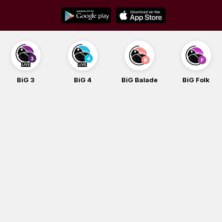
Skip
to
content
BiG 3
BiG 4
BiG Balade
BiG Folk