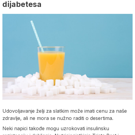
dijabetesa
Udovoljavanje želji za slatkim može imati cenu za naše
zdravlje, ali ne mora se nužno raditi o desertima.
Neki napici takođe mogu uzrokovati insulinsku