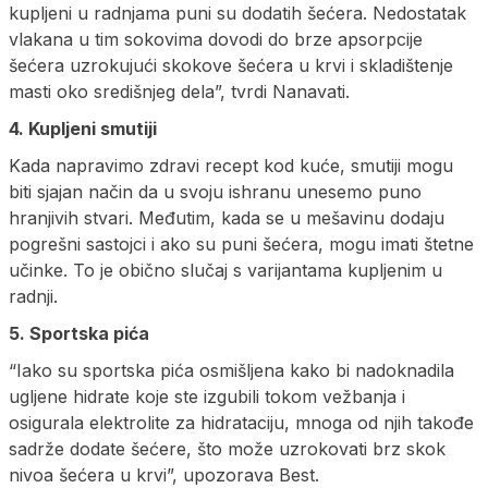
kupljeni u radnjama puni su dodatih šećera. Nedostatak
vlakana u tim sokovima dovodi do brze apsorpcije
šećera uzrokujući skokove šećera u krvi i skladištenje
masti oko središnjeg dela”, tvrdi Nanavati.
4. Kupljeni smutiji
Kada napravimo zdravi recept kod kuće, smutiji mogu
biti sjajan način da u svoju ishranu unesemo puno
hranjivih stvari. Međutim, kada se u mešavinu dodaju
pogrešni sastojci i ako su puni šećera, mogu imati štetne
učinke. To je obično slučaj s varijantama kupljenim u
radnji.
5. Sportska pića
“Iako su sportska pića osmišljena kako bi nadoknadila
ugljene hidrate koje ste izgubili tokom vežbanja i
osigurala elektrolite za hidrataciju, mnoga od njih takođe
sadrže dodate šećere, što može uzrokovati brz skok
nivoa šećera u krvi”, upozorava Best.