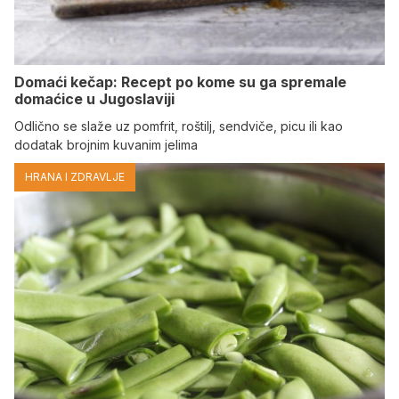
Domaći kečap: Recept po kome su ga spremale
domaćice u Jugoslaviji
Odlično se slaže uz pomfrit, roštilj, sendviče, picu ili kao
dodatak brojnim kuvanim jelima
HRANA I ZDRAVLJE