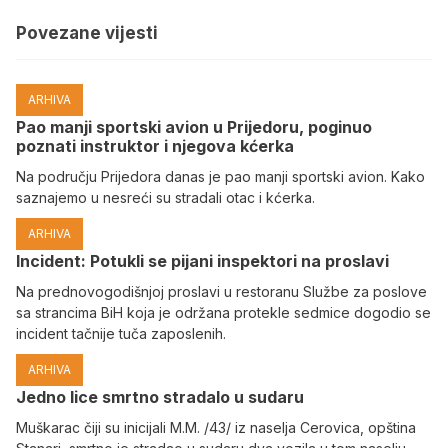
Povezane vijesti
ARHIVA
Pao manji sportski avion u Prijedoru, poginuo
poznati instruktor i njegova kćerka
Na području Prijedora danas je pao manji sportski avion. Kako
saznajemo u nesreći su stradali otac i kćerka.
ARHIVA
Incident: Potukli se pijani inspektori na proslavi
Na prednovogodišnjoj proslavi u restoranu Službe za poslove
sa strancima BiH koja je održana protekle sedmice dogodio se
incident tačnije tuča zaposlenih.
ARHIVA
Јedno lice smrtno stradalo u sudaru
Muškarac čiji su inicijali M.M. /43/ iz naselja Cerovica, opština