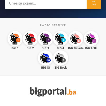
for:
RADIO STANICE
BiG 1
BiG 2
BiG 3
BiG 4
BiG Balade
BiG Folk
BiG iG
BiG Rock