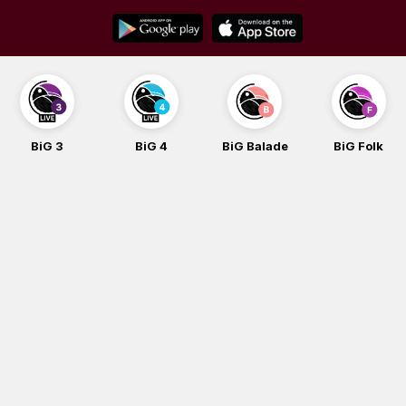
Skip
to
content
BiG 3
BiG 4
BiG Balade
BiG Folk