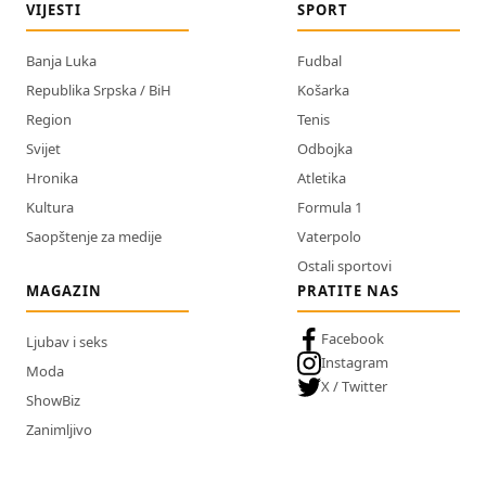
VIJESTI
SPORT
Banja Luka
Fudbal
Republika Srpska / BiH
Košarka
Region
Tenis
Svijet
Odbojka
Hronika
Atletika
Kultura
Formula 1
Saopštenje za medije
Vaterpolo
Ostali sportovi
MAGAZIN
PRATITE NAS
Facebook
Ljubav i seks
Instagram
Moda
X / Twitter
ShowBiz
Zanimljivo