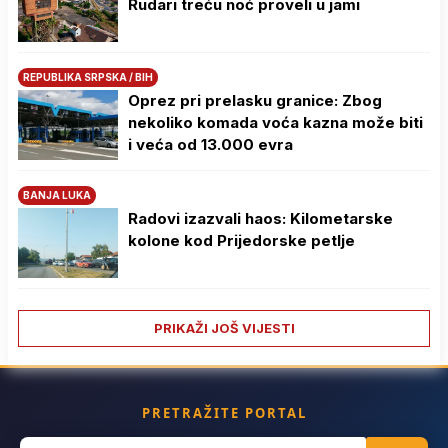
Rudari treću noć proveli u jami
REPUBLIKA SRPSKA / BIH
Oprez pri prelasku granice: Zbog
nekoliko komada voća kazna može biti
i veća od 13.000 evra
BANJA LUKA
Radovi izazvali haos: Kilometarske
kolone kod Prijedorske petlje
PRIKAŽI JOŠ VIJESTI
PRETRAŽITE PORTAL
Search