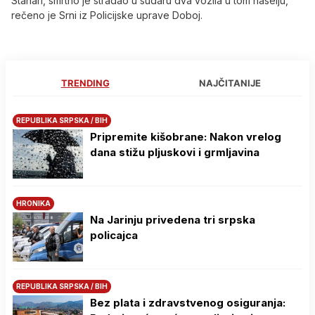
Stanari, smrtno je stradao u sudaru dva vozila u tom naselju,
rečeno je Srni iz Policijske uprave Doboj.
TRENDING
NAJČITANIJE
REPUBLIKA SRPSKA / BIH
Pripremite kišobrane: Nakon vrelog
dana stižu pljuskovi i grmljavina
HRONIKA
Na Јarinju privedena tri srpska
policajca
REPUBLIKA SRPSKA / BIH
Bez plata i zdravstvenog osiguranja: