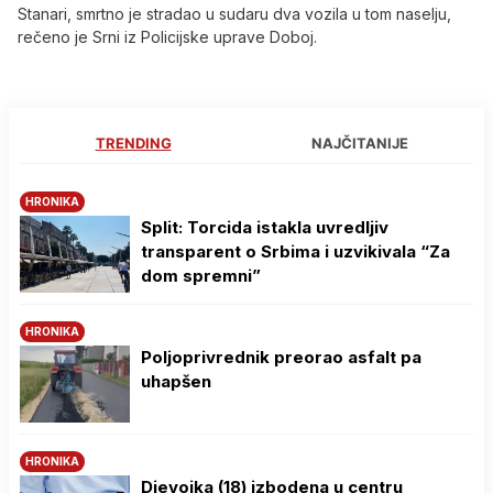
Stanari, smrtno je stradao u sudaru dva vozila u tom naselju,
rečeno je Srni iz Policijske uprave Doboj.
TRENDING
NAJČITANIJE
HRONIKA
Split: Torcida istakla uvredljiv
transparent o Srbima i uzvikivala “Za
dom spremni”
HRONIKA
Poljoprivrednik preorao asfalt pa
uhapšen
HRONIKA
Djevojka (18) izbodena u centru