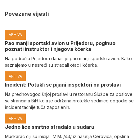
Povezane vijesti
ARHIVA
Pao manji sportski avion u Prijedoru, poginuo
poznati instruktor i njegova kćerka
Na području Prijedora danas je pao manji sportski avion. Kako
saznajemo u nesreći su stradali otac i kćerka.
ARHIVA
Incident: Potukli se pijani inspektori na proslavi
Na prednovogodišnjoj proslavi u restoranu Službe za poslove
sa strancima BiH koja je održana protekle sedmice dogodio se
incident tačnije tuča zaposlenih.
ARHIVA
Јedno lice smrtno stradalo u sudaru
Muškarac čiji su inicijali M.M. /43/ iz naselja Cerovica, opština