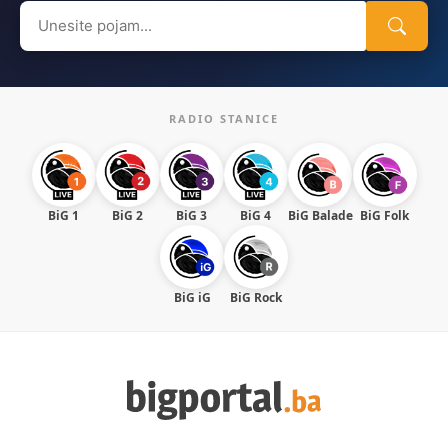
Search
for:
RADIO STANICE
BiG 1
BiG 2
BiG 3
BiG 4
BiG Balade
BiG Folk
BiG iG
BiG Rock