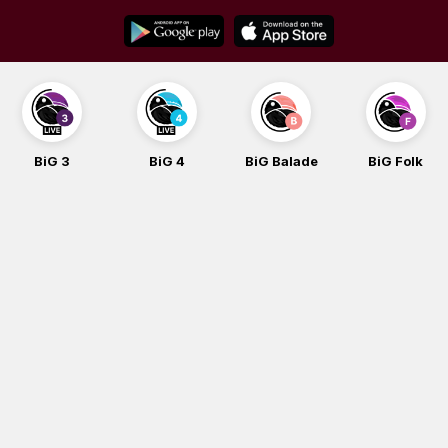
Skip
to
content
BiG 3
BiG 4
BiG Balade
BiG Folk