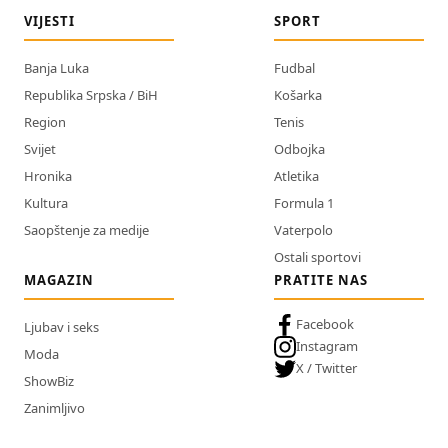
VIJESTI
SPORT
Banja Luka
Fudbal
Republika Srpska / BiH
Košarka
Region
Tenis
Svijet
Odbojka
Hronika
Atletika
Kultura
Formula 1
Saopštenje za medije
Vaterpolo
Ostali sportovi
MAGAZIN
PRATITE NAS
Facebook
Ljubav i seks
Instagram
Moda
X / Twitter
ShowBiz
Zanimljivo