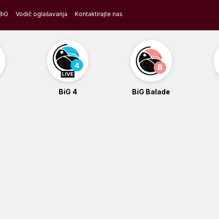
BiG
Vodič oglašavanja
Kontaktirajte nas
BiG 4
BiG Balade