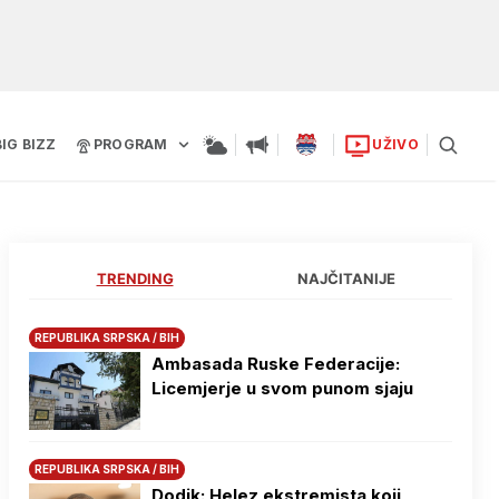
BIG BIZZ
PROGRAM
UŽIVO
TRENDING
NAJČITANIJE
REPUBLIKA SRPSKA / BIH
Ambasada Ruske Federacije:
Licemjerje u svom punom sjaju
REPUBLIKA SRPSKA / BIH
Dodik: Helez ekstremista koji