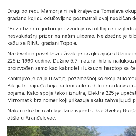
Drugi po redu Memorijalni reli kraljevića Tomislava okupio
građane koji su oduševljeno posmatrali ovaj neobičan de
“Bez obzira n godinu proizvodnje ovi oldtajmeri izgledaju
nesvakidašnji prizor na našim ulicama. Neizbežno je bilo i
kažu za RINU građani Topole.
Na desetine posetilaca uživalo je razgledajući oldtajmere
225 iz 1960 godine. Dužine 5,7 metara, bila je najluksuzn
proizvođen samo kao kabriolet i luksuzni hardtop sa čet
Zanimljivo je da je u svojoj pozamašnoj kolekciji automobil
Bila je to najređa boja na tom automobilu i oni danas i
bojama. Kako spolja tako i iznutra, Elektra 225 je upečatl
Mirromatik brzinomer koji prikazuje skalu zahvaljujući 
Nakon izložbe ovih lepotana ispred crkve Svetog Đorđa
otišla u Aranđelovac.