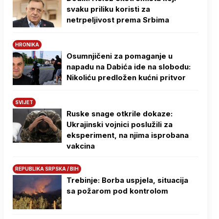
svaku priliku koristi za
netrpeljivost prema Srbima
HRONIKA
Osumnjičeni za pomaganje u
napadu na Dabića ide na slobodu:
Nikoliću predložen kućni pritvor
SVIJET
Ruske snage otkrile dokaze:
Ukrajinski vojnici poslužili za
eksperiment, na njima isprobana
vakcina
REPUBLIKA SRPSKA / BIH
Trebinje: Borba uspjela, situacija
sa požarom pod kontrolom