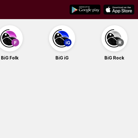
BiG Folk
BiG iG
BiG Rock