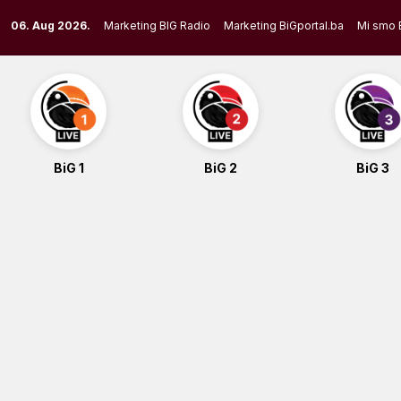
Skip
06. Aug 2026.
Marketing BIG Radio
Marketing BiGportal.ba
Mi smo 
to
content
BiG 1
BiG 2
BiG 3