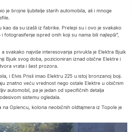
 je brojne ljubitelje starih automobila, ali i mnoge
file.
 kao da su izašli iz fabrike. Prelepi su i ovo je svakako
 fotograsifenje ispred onih koji su nama bili najlepši”,
 a svakako najviše interesovanja privukla je Elektra Bjuik
iji Bjuik svog doba, pozicioniran iznad obične Elektre i
vora vrata i šest prozora.
a, i Elvis Prisli imao Elektru 225 u istoj bronzanoj boji.
maju znatno veću vrednost nego ostale Elektre u običnim
jiv automobil, pa je jedan od specifičnih detalja
podesivom sistemu ogledala.
 na Oplencu, kolona neobičnih oldtajmera iz Topole je