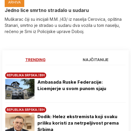
ARHIVA
Јedno lice smrtno stradalo u sudaru
Muškarac čiji su inicijali M.M. /43/ iz naselja Cerovica, opština
Stanari, smrtno je stradao u sudaru dva vozila u tom naselju,
rečeno je Srni iz Policijske uprave Doboj.
TRENDING
NAJČITANIJE
REPUBLIKA SRPSKA / BIH
Ambasada Ruske Federacije:
Licemjerje u svom punom sjaju
REPUBLIKA SRPSKA / BIH
Dodik: Helez ekstremista koji svaku
priliku koristi za netrpeljivost prema
Srbima