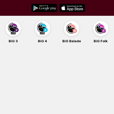
Skip
to
content
BiG 3
BiG 4
BiG Balade
BiG Folk