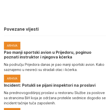
Povezane vijesti
ARHIVA
Pao manji sportski avion u Prijedoru, poginuo
poznati instruktor i njegova kćerka
Na području Prijedora danas je pao manji sportski avion. Kako
saznajemo u nesreći su stradali otac i kćerka.
ARHIVA
Incident: Potukli se pijani inspektori na proslavi
Na prednovogodišnjoj proslavi u restoranu Službe za poslove
sa strancima BiH koja je održana protekle sedmice dogodio se
incident tačnije tuča zaposlenih.