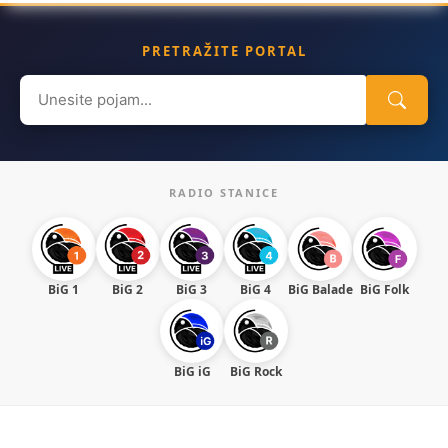
PRETRAŽITE PORTAL
Search
for:
RADIO STANICE
BiG 1
BiG 2
BiG 3
BiG 4
BiG Balade
BiG Folk
BiG iG
BiG Rock