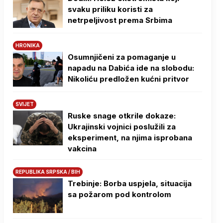
svaku priliku koristi za
netrpeljivost prema Srbima
HRONIKA
Osumnjičeni za pomaganje u
napadu na Dabića ide na slobodu:
Nikoliću predložen kućni pritvor
SVIJET
Ruske snage otkrile dokaze:
Ukrajinski vojnici poslužili za
eksperiment, na njima isprobana
vakcina
REPUBLIKA SRPSKA / BIH
Trebinje: Borba uspjela, situacija
sa požarom pod kontrolom