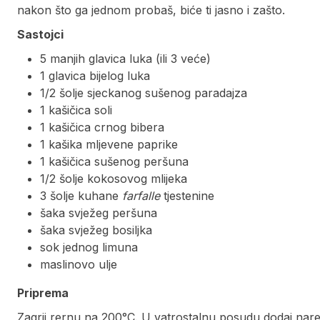
nakon što ga jednom probaš, biće ti jasno i zašto.
Sastojci
5 manjih glavica luka (ili 3 veće)
1 glavica bijelog luka
1/2 šolje sjeckanog sušenog paradajza
1 kašičica soli
1 kašičica crnog bibera
1 kašika mljevene paprike
1 kašičica sušenog peršuna
1/2 šolje kokosovog mlijeka
3 šolje kuhane
farfalle
tjestenine
šaka svježeg peršuna
šaka svježeg bosiljka
sok jednog limuna
maslinovo ulje
Priprema
Zagrij rernu na 200°C. U vatrostalnu posudu dodaj narez