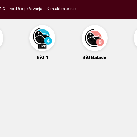
BiG
Vodič oglašavanja
Kontaktirajte nas
BiG 4
BiG Balade