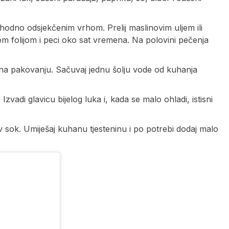
ethodno odsjekčenim vrhom. Prelij maslinovim uljem ili
om folijom i peci oko sat vremena. Na polovini pečenja
na pakovanju. Sačuvaj jednu šolju vode od kuhanja
zvadi glavicu bijelog luka i, kada se malo ohladi, istisni
v sok. Umiješaj kuhanu tjesteninu i po potrebi dodaj malo