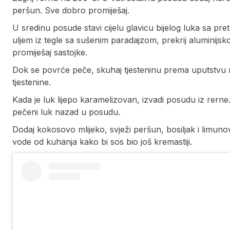
peršun. Sve dobro promiješaj.
U sredinu posude stavi cijelu glavicu bijelog luka sa pr
uljem iz tegle sa sušenim paradajzom, prekrij aluminijsk
promiješaj sastojke.
Dok se povrće peče, skuhaj tjesteninu prema uputstvu 
tjestenine.
Kada je luk lijepo karamelizovan, izvadi posudu iz rerne. I
pečeni luk nazad u posudu.
Dodaj kokosovo mlijeko, svježi peršun, bosiljak i limuno
vode od kuhanja kako bi sos bio još kremastiji.