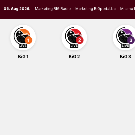
Skip
06. Aug 2026.
Marketing BIG Radio
Marketing BiGportal.ba
Mi smo 
to
content
BiG 1
BiG 2
BiG 3