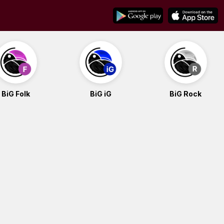
BiG Folk
BiG iG
BiG Rock