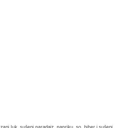
ani luk, sušeni paradajz, papriku, so, biber i sušeni