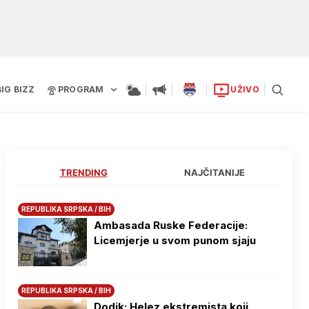
BIG BIZZ
PROGRAM
UŽIVO
TRENDING
NAJČITANIJE
REPUBLIKA SRPSKA / BIH
Ambasada Ruske Federacije:
Licemjerje u svom punom sjaju
REPUBLIKA SRPSKA / BIH
Dodik: Helez ekstremista koji