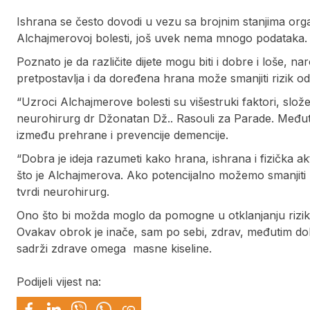
Ishrana se često dovodi u vezu sa brojnim stanjima org
Alchajmerovoj bolesti, još uvek nema mnogo podataka.
Poznato je da različite dijete mogu biti i dobre i loše, nar
pretpostavlja i da doređena hrana može smanjiti rizik o
“Uzroci Alchajmerove bolesti su višestruki faktori, slože
neurohirurg dr Džonatan Dž.. Rasouli za Parade. Međuti
između prehrane i prevencije demencije.
“Dobra je ideja razumeti kako hrana, ishrana i fizička a
što je Alchajmerova. Ako potencijalno možemo smanjiti 
tvrdi neurohirurg.
Ono što bi možda moglo da pomogne u otklanjanju rizika 
Ovakav obrok je inače, sam po sebi, zdrav, međutim do
sadrži zdrave omega masne kiseline.
Podijeli vijest na: