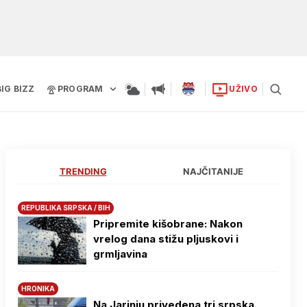
BIG BIZZ
PROGRAM
UŽIVO
TRENDING
NAJČITANIJE
REPUBLIKA SRPSKA / BIH
Pripremite kišobrane: Nakon
vrelog dana stižu pljuskovi i
grmljavina
HRONIKA
Na Јarinju privedena tri srpska