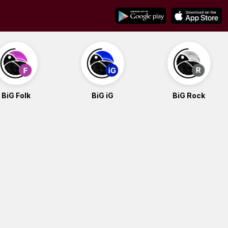
BiG Folk
BiG iG
BiG Rock