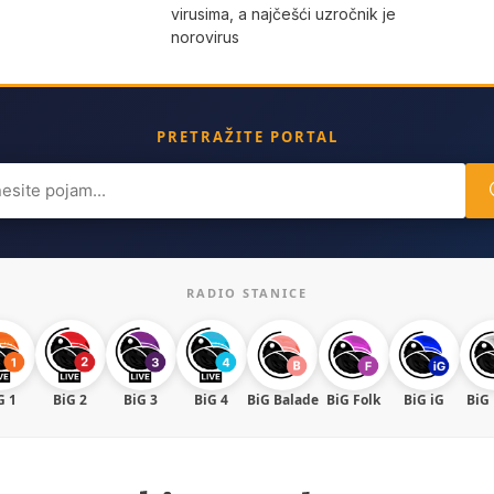
virusima, a najčešći uzročnik je
norovirus
PRETRAŽITE PORTAL
ch
RADIO STANICE
G 1
BiG 2
BiG 3
BiG 4
BiG Balade
BiG Folk
BiG iG
BiG