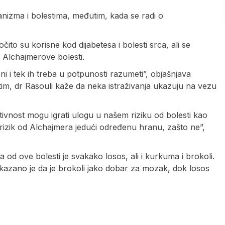
anizma i bolestima, međutim, kada se radi o
očito su korisne kod dijabetesa i bolesti srca, ali se
d Alchajmerove bolesti.
ni i tek ih treba u potpunosti razumeti”, objašnjava
m, dr Rasouli kaže da neka istraživanja ukazuju na vezu
ktivnost mogu igrati ulogu u našem riziku od bolesti kao
rizik od Alchajmera jedući određenu hranu, zašto ne”,
od ove bolesti je svakako losos, ali i kurkuma i brokoli.
kazano je da je brokoli jako dobar za mozak, dok losos