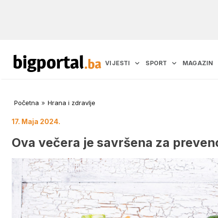
VIJESTI
SPORT
MAGAZIN
Početna
»
Hrana i zdravlje
17. Maja 2024.
Ova večera je savršena za prevenc