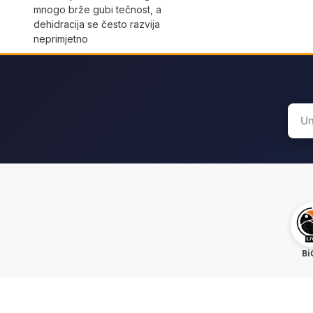
mnogo brže gubi tečnost, a
dehidracija se često razvija
neprimjetno
Sear
for:
Bi