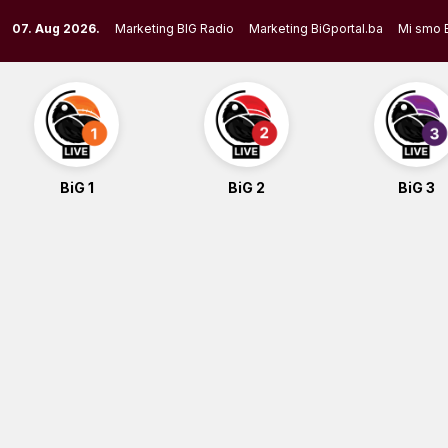
Skip
07. Aug 2026.
Marketing BIG Radio
Marketing BiGportal.ba
Mi smo 
to
content
BiG 1
BiG 2
BiG 3