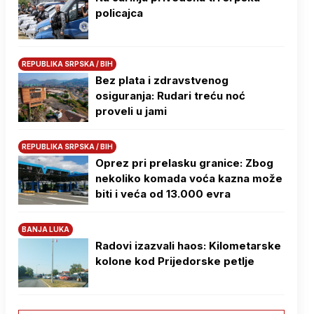
policajca
REPUBLIKA SRPSKA / BIH
Bez plata i zdravstvenog
osiguranja: Rudari treću noć
proveli u jami
REPUBLIKA SRPSKA / BIH
Oprez pri prelasku granice: Zbog
nekoliko komada voća kazna može
biti i veća od 13.000 evra
BANJA LUKA
Radovi izazvali haos: Kilometarske
kolone kod Prijedorske petlje