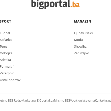
SPORT
MAGAZIN
Fudbal
Ljubav i seks
Košarka
Moda
Tenis
ShowBiz
Odbojka
Zanimljivo
Atletika
Formula 1
Vaterpolo
Ostali sportovi
eting BIG Radio
Marketing BIGportal.ba
Mi smo BIG
Vodič oglašavanja
Kontaktiraj