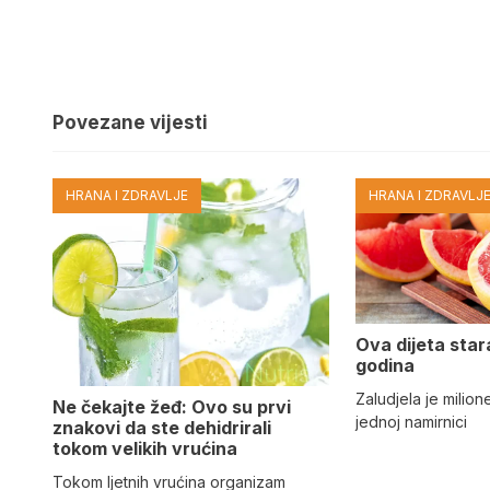
Povezane vijesti
HRANA I ZDRAVLJE
HRANA I ZDRAVLJ
Ova dijeta star
godina
Zaludjela je milion
Ne čekajte žeđ: Ovo su prvi
jednoj namirnici
znakovi da ste dehidrirali
tokom velikih vrućina
Tokom ljetnih vrućina organizam