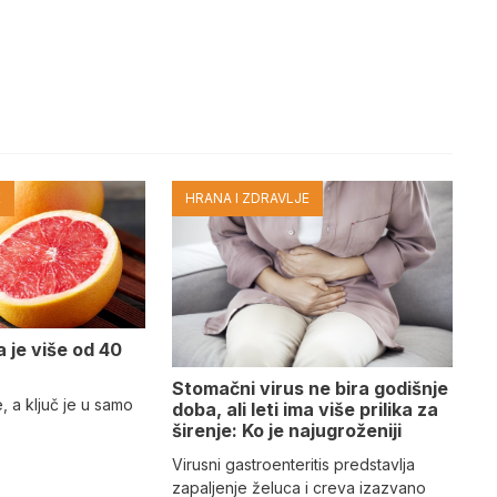
E
HRANA I ZDRAVLJE
a je više od 40
Stomačni virus ne bira godišnje
e, a ključ je u samo
doba, ali leti ima više prilika za
širenje: Ko je najugroženiji
Virusni gastroenteritis predstavlja
zapaljenje želuca i creva izazvano