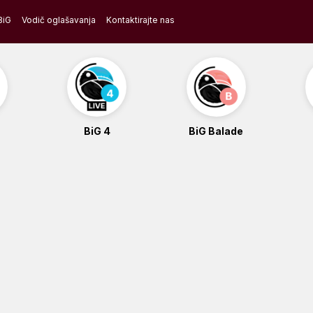
BiG
Vodič oglašavanja
Kontaktirajte nas
BiG 4
BiG Balade