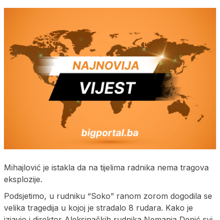
Mihajlović je istakla da na tijelima radnika nema tragova
eksplozije.
Podsjetimo, u rudniku “Soko” ranom zorom dogodila se
velika tragedija u kojoj je stradalo 8 rudara. Kako je
izjavio i direktor Aleksinačkih rudnika Nemanja Denić svi