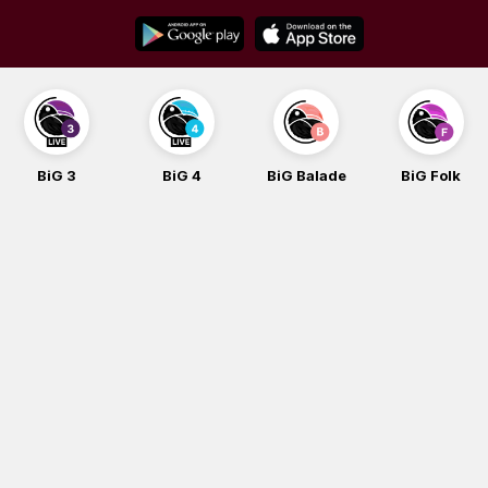
Skip
to
content
BiG 3
BiG 4
BiG Balade
BiG Folk