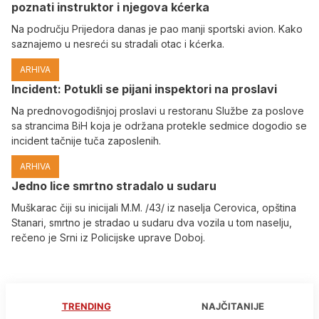
poznati instruktor i njegova kćerka
Na području Prijedora danas je pao manji sportski avion. Kako
saznajemo u nesreći su stradali otac i kćerka.
ARHIVA
Incident: Potukli se pijani inspektori na proslavi
Na prednovogodišnjoj proslavi u restoranu Službe za poslove
sa strancima BiH koja je održana protekle sedmice dogodio se
incident tačnije tuča zaposlenih.
ARHIVA
Јedno lice smrtno stradalo u sudaru
Muškarac čiji su inicijali M.M. /43/ iz naselja Cerovica, opština
Stanari, smrtno je stradao u sudaru dva vozila u tom naselju,
rečeno je Srni iz Policijske uprave Doboj.
TRENDING
NAJČITANIJE