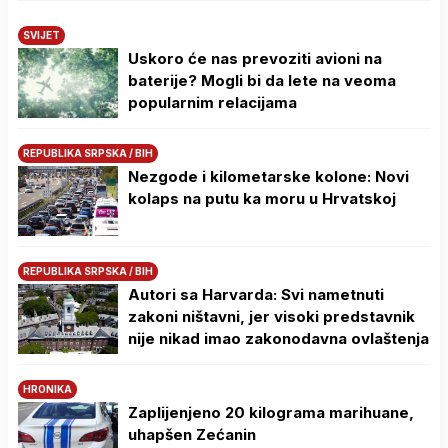
SVIJET
Uskoro će nas prevoziti avioni na
baterije? Mogli bi da lete na veoma
popularnim relacijama
REPUBLIKA SRPSKA / BIH
Nezgode i kilometarske kolone: Novi
kolaps na putu ka moru u Hrvatskoj
REPUBLIKA SRPSKA / BIH
Autori sa Harvarda: Svi nametnuti
zakoni ništavni, jer visoki predstavnik
nije nikad imao zakonodavna ovlaštenja
HRONIKA
Zaplijenjeno 20 kilograma marihuane,
uhapšen Zećanin