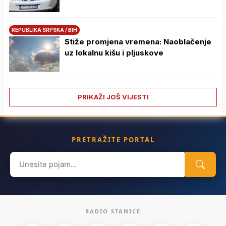
REPUBLIKA SRPSKA / BIH
Stiže promjena vremena: Naoblačenje
uz lokalnu kišu i pljuskove
PRIKAŽI JOŠ VIJESTI
PRETRAŽITE PORTAL
Search
for:
RADIO STANICE