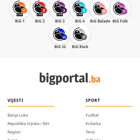
BiG 1
BiG 2
BiG 3
BiG 4
BiG Balade
BiG Folk
BiG iG
BiG Rock
VIJESTI
SPORT
Banja Luka
Fudbal
Republika Srpska / BiH
Košarka
Region
Tenis