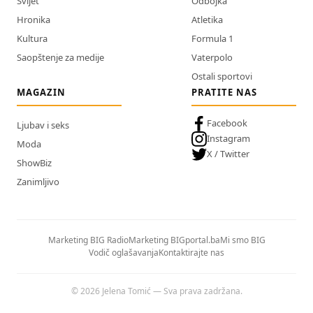
Svijet
Odbojka
Hronika
Atletika
Kultura
Formula 1
Saopštenje za medije
Vaterpolo
Ostali sportovi
MAGAZIN
PRATITE NAS
Facebook
Ljubav i seks
Instagram
Moda
X / Twitter
ShowBiz
Zanimljivo
Marketing BIG Radio
Marketing BIGportal.ba
Mi smo BIG
Vodič oglašavanja
Kontaktirajte nas
© 2026 Jelena Tomić — Sva prava zadržana.