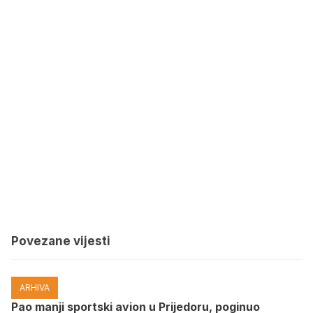
Povezane vijesti
ARHIVA
Pao manji sportski avion u Prijedoru, poginuo