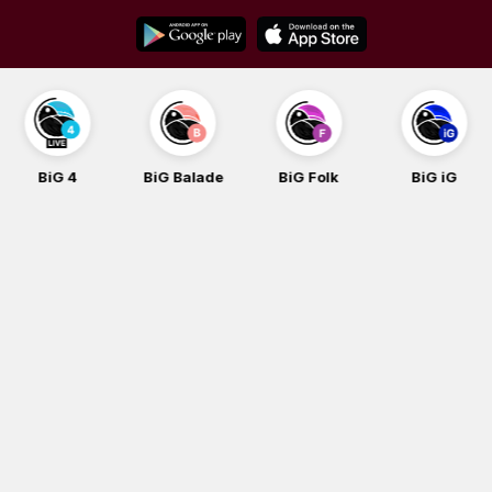
Skip
to
content
BiG 4
BiG Balade
BiG Folk
BiG iG