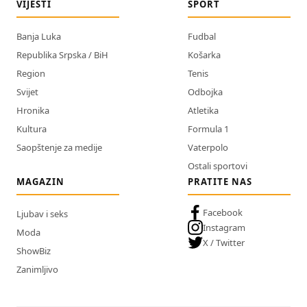
VIJESTI
SPORT
Banja Luka
Fudbal
Republika Srpska / BiH
Košarka
Region
Tenis
Svijet
Odbojka
Hronika
Atletika
Kultura
Formula 1
Saopštenje za medije
Vaterpolo
Ostali sportovi
MAGAZIN
PRATITE NAS
Facebook
Ljubav i seks
Instagram
Moda
X / Twitter
ShowBiz
Zanimljivo