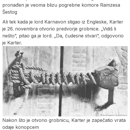
pronađen je veoma blizu pogrebne komore Ramzesa
Šestog
Ali tek kada je lord Karnavon stigao iz Engleske, Karter
je 26. novembra otvorio predvorje grobnice. „Vidiš li
nešto”, pitao ga je lord. „Da, čudesne stvari”, odgovorio
je Karter.
Nakon što je otvorio grobnicu, Karter je zapečatio vrata
odaje konopcem