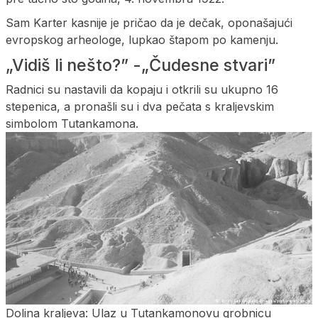
Sam Karter kasnije je pričao da je dečak, oponašajući
evropskog arheologe, lupkao štapom po kamenju.
„Vidiš li nešto?” -„Čudesne stvari”
Radnici su nastavili da kopaju i otkrili su ukupno 16
stepenica, a pronašli su i dva pečata s kraljevskim
simbolom Tutankamona.
Dolina kraljeva: Ulaz u Tutankamonovu grobnicu