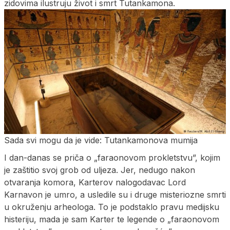
zidovima ilustruju život i smrt Tutankamona.
Sada svi mogu da je vide: Tutankamonova mumija
I dan-danas se priča o „faraonovom prokletstvu”, kojim
je zaštitio svoj grob od uljeza. Jer, nedugo nakon
otvaranja komora, Karterov nalogodavac Lord
Karnavon je umro, a usledile su i druge misteriozne smrti
u okruženju arheologa. To je podstaklo pravu medijsku
histeriju, mada je sam Karter te legende o „faraonovom