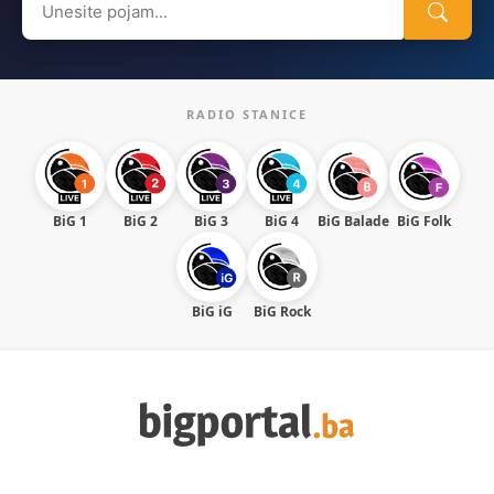
for:
RADIO STANICE
BiG 1
BiG 2
BiG 3
BiG 4
BiG Balade
BiG Folk
BiG iG
BiG Rock