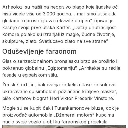
Arheolozi su naišli na neopisivo blago koje ljudske oči
nisu videle više od 3.000 godina. „Imali smo utisak da
gledamo u prostoriju za rekvizite u operi”, opisao je
kasnije svoje prve utiska Karter. „Detalji unutrašnjosti
komore polako su izranjali iz magle, čudne životinje,
skulpture, zlato. Svetlucavo zlato na sve strane”.
Oduševljenje faraonom
Glas o senzacionalnom pronalasku brzo se proširio i
pokrenuo globalnu „Egiptomaniju”. „Arhitekte su radile
fasade u egipatskom stilu.
Ženske torbice, pakovanja za keks i flaše za sokove
ukrašavane su simbolom pozlaćene kraljeve maske”,
piše Karterov biograf Heri Viktor Frederik Vinstone.
Mogle su se kupiti čak i Tutankamonove bluze, dok je
proizvođač automobila „Dženeral motors” kupcima
nudio svoje vozilo u obliku faraonskog projektila.