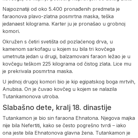
Najpoznatiji od oko 5.400 pronađenih predmeta je
faraonova plavo-zlatna posmrtna maska, teška
jedanaest kilograma. Karter ju je pronašao u grobnoj
komori.
Okružen s četiri svetišta od pozlaćenog drva, u
kamenom sarkofagu u kojem su bila tri kovčega
umetnuta jedan u drugi, balzamovani faraon ležao je u
kovčegu teškom 225 kilograma od čistog zlata. Lice mu
je prekrivala posmrtna maska.
U jednoj drugoj komori bio je kip egipatskog boga mrtvih,
Anubisa. On je čuvao kovčeg u kojem se nalazila
Tutankamonova utroba.
Slabašno dete, kralj 18. dinastije
Tutankamon je bio sin faraona Ehnatona. Njegova majka
nije bila Nefertiti, kako se često pogrešno tvrdi – iako
ona jeste bila Ehnatonova glavna žena. Tutankamon je