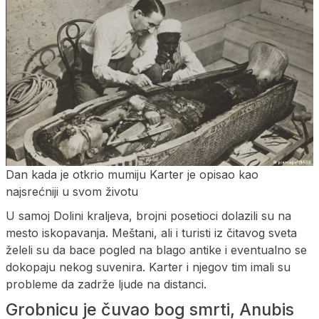
Dan kada je otkrio mumiju Karter je opisao kao
najsrećniji u svom životu
U samoj Dolini kraljeva, brojni posetioci dolazili su na
mesto iskopavanja. Meštani, ali i turisti iz čitavog sveta
želeli su da bace pogled na blago antike i eventualno se
dokopaju nekog suvenira. Karter i njegov tim imali su
probleme da zadrže ljude na distanci.
Grobnicu je čuvao bog smrti, Anubis