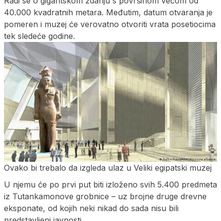
Radi se o gigantskom zdanju s površinom većom od
40.000 kvadratnih metara. Međutim, datum otvaranja je
pomeren i muzej će verovatno otvoriti vrata posetiocima
tek sledeće godine.
Ovako bi trebalo da izgleda ulaz u Veliki egipatski muzej
U njemu će po prvi put biti izloženo svih 5.400 predmeta
iz Tutankamonove grobnice – uz brojne druge drevne
eksponate, od kojih neki nikad do sada nisu bili
predstavljeni javnosti.