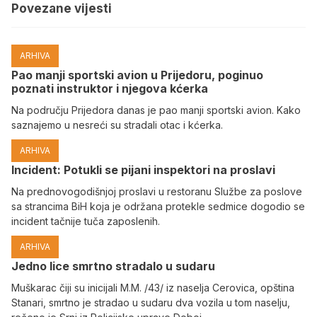
Povezane vijesti
ARHIVA
Pao manji sportski avion u Prijedoru, poginuo
poznati instruktor i njegova kćerka
Na području Prijedora danas je pao manji sportski avion. Kako
saznajemo u nesreći su stradali otac i kćerka.
ARHIVA
Incident: Potukli se pijani inspektori na proslavi
Na prednovogodišnjoj proslavi u restoranu Službe za poslove
sa strancima BiH koja je održana protekle sedmice dogodio se
incident tačnije tuča zaposlenih.
ARHIVA
Јedno lice smrtno stradalo u sudaru
Muškarac čiji su inicijali M.M. /43/ iz naselja Cerovica, opština
Stanari, smrtno je stradao u sudaru dva vozila u tom naselju,