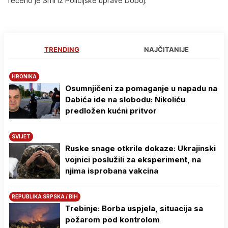
rečeno je Srni iz Policijske uprave Doboj.
TRENDING
NAJČITANIJE
HRONIKA
Osumnjičeni za pomaganje u napadu na
Dabića ide na slobodu: Nikoliću
predložen kućni pritvor
SVIJET
Ruske snage otkrile dokaze: Ukrajinski
vojnici poslužili za eksperiment, na
njima isprobana vakcina
REPUBLIKA SRPSKA / BIH
Trebinje: Borba uspjela, situacija sa
požarom pod kontrolom