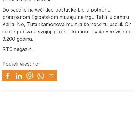
Do sada je najveći deo postavke bio u potpuno
pretrpanom Egipatskom muzeju na trgu Tahir u centru
Kaira. No, Tutankamonova mumija se neće tu useliti. On
i dalje počiva u svojoj grobnoj komori – sada već više od
3.200 godina.
RTSmagazin.
Podijeli vijest na: