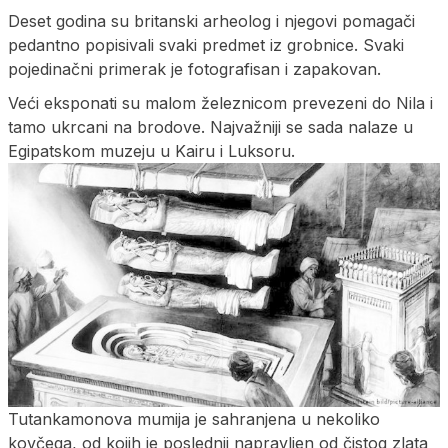
Deset godina su britanski arheolog i njegovi pomagači
pedantno popisivali svaki predmet iz grobnice. Svaki
pojedinačni primerak je fotografisan i zapakovan.
Veći eksponati su malom železnicom prevezeni do Nila i
tamo ukrcani na brodove. Najvažniji se sada nalaze u
Egipatskom muzeju u Kairu i Luksoru.
Tutankamonova mumija je sahranjena u nekoliko
kovčega, od kojih je poslednji napravljen od čistog zlata