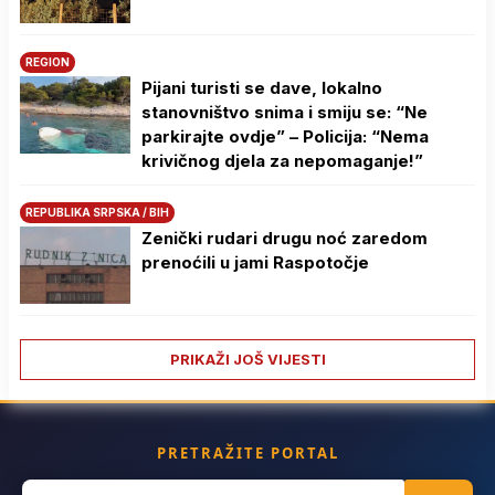
REGION
Pijani turisti se dave, lokalno
stanovništvo snima i smiju se: “Ne
parkirajte ovdje” – Policija: “Nema
krivičnog djela za nepomaganje!”
REPUBLIKA SRPSKA / BIH
Zenički rudari drugu noć zaredom
prenoćili u jami Raspotočje
PRIKAŽI JOŠ VIJESTI
PRETRAŽITE PORTAL
Search