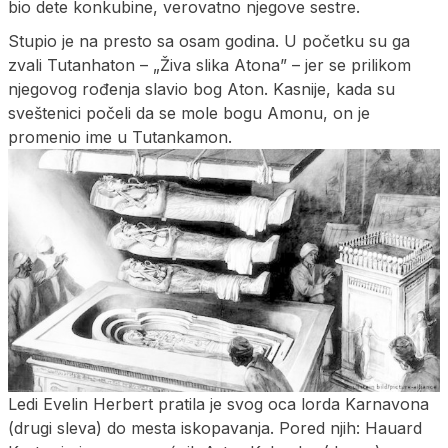
bio dete konkubine, verovatno njegove sestre.
Stupio je na presto sa osam godina. U početku su ga
zvali Tutanhaton – „Živa slika Atona” – jer se prilikom
njegovog rođenja slavio bog Aton. Kasnije, kada su
sveštenici počeli da se mole bogu Amonu, on je
promenio ime u Tutankamon.
Ledi Evelin Herbert pratila je svog oca lorda Karnavona
(drugi sleva) do mesta iskopavanja. Pored njih: Hauard