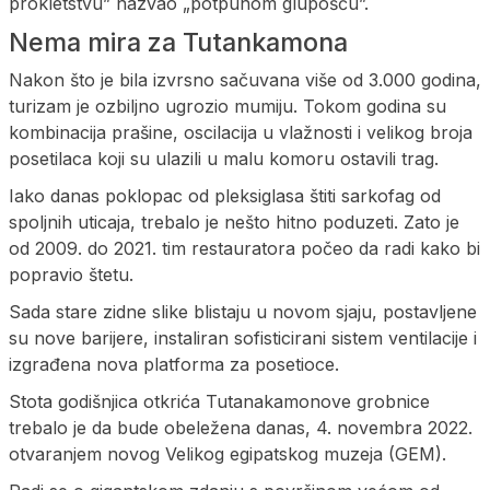
prokletstvu” nazvao „potpunom glupošću”.
Nema mira za Tutankamona
Nakon što je bila izvrsno sačuvana više od 3.000 godina,
turizam je ozbiljno ugrozio mumiju. Tokom godina su
kombinacija prašine, oscilacija u vlažnosti i velikog broja
posetilaca koji su ulazili u malu komoru ostavili trag.
Iako danas poklopac od pleksiglasa štiti sarkofag od
spoljnih uticaja, trebalo je nešto hitno poduzeti. Zato je
od 2009. do 2021. tim restauratora počeo da radi kako bi
popravio štetu.
Sada stare zidne slike blistaju u novom sjaju, postavljene
su nove barijere, instaliran sofisticirani sistem ventilacije i
izgrađena nova platforma za posetioce.
Stota godišnjica otkrića Tutanakamonove grobnice
trebalo je da bude obeležena danas, 4. novembra 2022.
otvaranjem novog Velikog egipatskog muzeja (GEM).