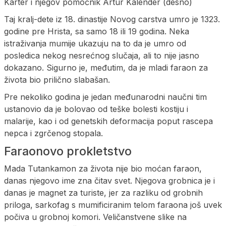
Karter i njegov pomoćnik Artur Kalender (desno)
Taj kralj-dete iz 18. dinastije Novog carstva umro je 1323.
godine pre Hrista, sa samo 18 ili 19 godina. Neka
istraživanja mumije ukazuju na to da je umro od
posledica nekog nesrećnog slučaja, ali to nije jasno
dokazano. Sigurno je, međutim, da je mladi faraon za
života bio prilično slabašan.
Pre nekoliko godina je jedan međunarodni naučni tim
ustanovio da je bolovao od teške bolesti kostiju i
malarije, kao i od genetskih deformacija poput rascepa
nepca i zgrčenog stopala.
Faraonovo prokletstvo
Mada Tutankamon za života nije bio moćan faraon,
danas njegovo ime zna čitav svet. Njegova grobnica je i
danas je magnet za turiste, jer za razliku od grobnih
priloga, sarkofag s mumificiranim telom faraona još uvek
počiva u grobnoj komori. Veličanstvene slike na