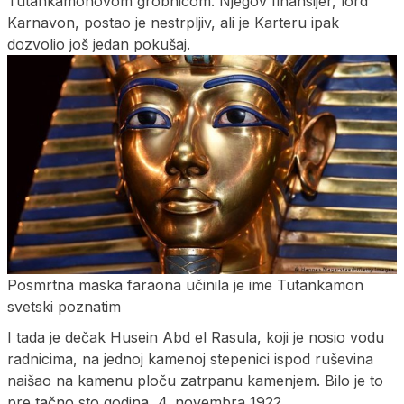
Tutankamonovom grobnicom. Njegov finansijer, lord
Karnavon, postao je nestrpljiv, ali je Karteru ipak
dozvolio još jedan pokušaj.
Posmrtna maska faraona učinila je ime Tutankamon
svetski poznatim
I tada je dečak Husein Abd el Rasula, koji je nosio vodu
radnicima, na jednoj kamenoj stepenici ispod ruševina
naišao na kamenu ploču zatrpanu kamenjem. Bilo je to
pre tačno sto godina, 4. novembra 1922.