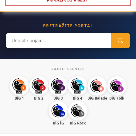
PRETRAŽITE PORTAL
Search
for:
RADIO STANICE
BiG 1
BiG 2
BiG 3
BiG 4
BiG Balade
BiG Folk
BiG iG
BiG Rock