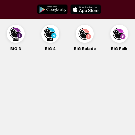
Skip
to
content
BiG 3
BiG 4
BiG Balade
BiG Folk