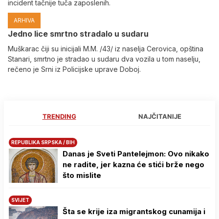
incident tačnije tuča zaposlenih.
ARHIVA
Јedno lice smrtno stradalo u sudaru
Muškarac čiji su inicijali M.M. /43/ iz naselja Cerovica, opština
Stanari, smrtno je stradao u sudaru dva vozila u tom naselju,
rečeno je Srni iz Policijske uprave Doboj.
TRENDING
NAJČITANIJE
REPUBLIKA SRPSKA / BIH
Danas je Sveti Pantelejmon: Ovo nikako
ne radite, jer kazna će stići brže nego
što mislite
SVIJET
Šta se krije iza migrantskog cunamija i