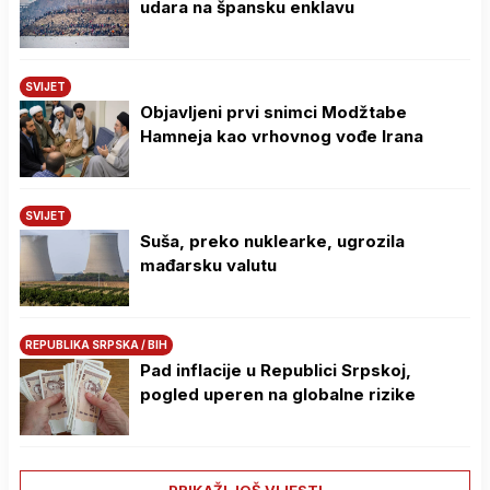
udara na špansku enklavu
SVIJET
Objavljeni prvi snimci Modžtabe
Hamneja kao vrhovnog vođe Irana
SVIJET
Suša, preko nuklearke, ugrozila
mađarsku valutu
REPUBLIKA SRPSKA / BIH
Pad inflacije u Republici Srpskoj,
pogled uperen na globalne rizike
PRIKAŽI JOŠ VIJESTI