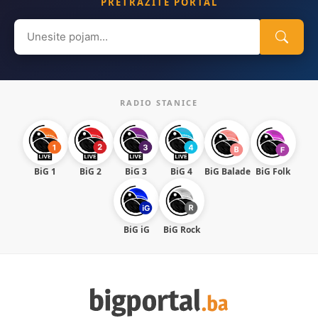
PRETRAŽITE PORTAL
Search
for:
RADIO STANICE
BiG 1
BiG 2
BiG 3
BiG 4
BiG Balade
BiG Folk
BiG iG
BiG Rock