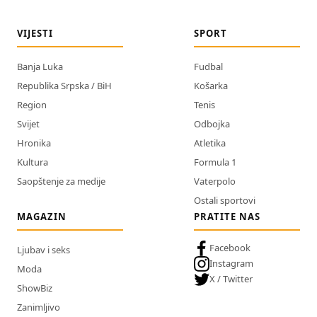
VIJESTI
SPORT
Banja Luka
Fudbal
Republika Srpska / BiH
Košarka
Region
Tenis
Svijet
Odbojka
Hronika
Atletika
Kultura
Formula 1
Saopštenje za medije
Vaterpolo
Ostali sportovi
MAGAZIN
PRATITE NAS
Facebook
Ljubav i seks
Instagram
Moda
X / Twitter
ShowBiz
Zanimljivo