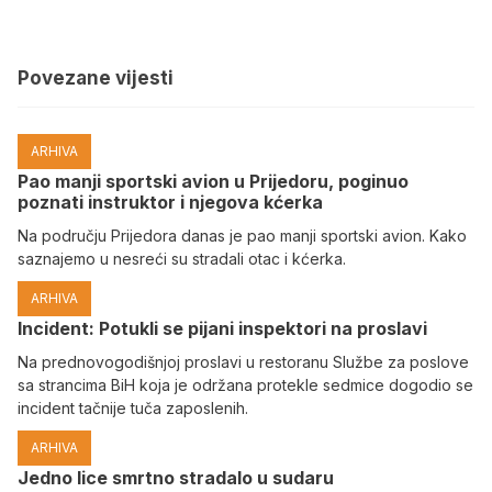
Povezane vijesti
ARHIVA
Pao manji sportski avion u Prijedoru, poginuo
poznati instruktor i njegova kćerka
Na području Prijedora danas je pao manji sportski avion. Kako
saznajemo u nesreći su stradali otac i kćerka.
ARHIVA
Incident: Potukli se pijani inspektori na proslavi
Na prednovogodišnjoj proslavi u restoranu Službe za poslove
sa strancima BiH koja je održana protekle sedmice dogodio se
incident tačnije tuča zaposlenih.
ARHIVA
Јedno lice smrtno stradalo u sudaru