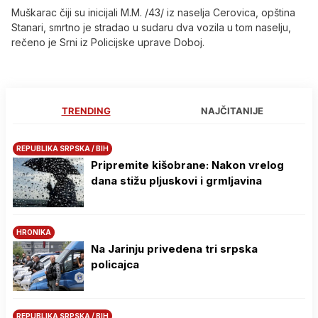
Muškarac čiji su inicijali M.M. /43/ iz naselja Cerovica, opština
Stanari, smrtno je stradao u sudaru dva vozila u tom naselju,
rečeno je Srni iz Policijske uprave Doboj.
TRENDING
NAJČITANIJE
REPUBLIKA SRPSKA / BIH
Pripremite kišobrane: Nakon vrelog
dana stižu pljuskovi i grmljavina
HRONIKA
Na Јarinju privedena tri srpska
policajca
REPUBLIKA SRPSKA / BIH