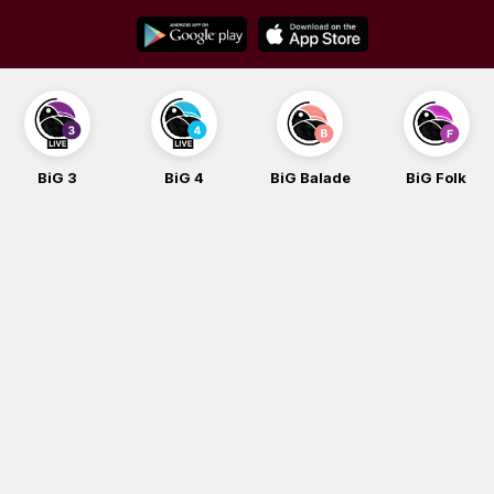
Skip
to
content
BiG 3
BiG 4
BiG Balade
BiG Folk