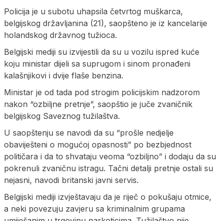
Policija je u subotu uhapsila četvrtog muškarca,
belgijskog državljanina (21), saopšteno je iz kancelarije
holandskog državnog tužioca.
Belgijski mediji su izvijestili da su u vozilu ispred kuće
koju ministar dijeli sa suprugom i sinom pronađeni
kalašnjikovi i dvije flaše benzina.
Ministar je od tada pod strogim policijskim nadzorom
nakon “ozbiljne pretnje”, saopštio je juče zvaničnik
belgijskog Saveznog tužilaštva.
U saopštenju se navodi da su “prošle nedjelje
obaviješteni o mogućoj opasnosti” po bezbjednost
političara i da to shvataju veoma “ozbiljno” i dodaju da su
pokrenuli zvaničnu istragu. Tačni detalji pretnje ostali su
nejasni, navodi britanski javni servis.
Belgijski mediji izvještavaju da je riječ o pokušaju otmice,
a neki povezuju zavjeru sa kriminalnim grupama
umiješanim u trgovinu narkoticima. Tužilaštvo nije