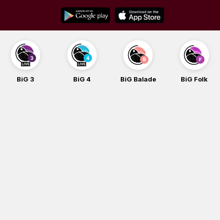
Skip
to
content
BiG 3
BiG 4
BiG Balade
BiG Folk