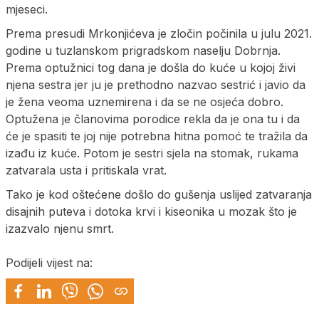
mjeseci.
Prema presudi Mrkonjićeva je zločin počinila u julu 2021.
godine u tuzlanskom prigradskom naselju Dobrnja.
Prema optužnici tog dana je došla do kuće u kojoj živi
njena sestra jer ju je prethodno nazvao sestrić i javio da
je žena veoma uznemirena i da se ne osjeća dobro.
Optužena je članovima porodice rekla da je ona tu i da
će je spasiti te joj nije potrebna hitna pomoć te tražila da
izađu iz kuće. Potom je sestri sjela na stomak, rukama
zatvarala usta i pritiskala vrat.
Tako je kod oštećene došlo do gušenja uslijed zatvaranja
disajnih puteva i dotoka krvi i kiseonika u mozak što je
izazvalo njenu smrt.
Podijeli vijest na: