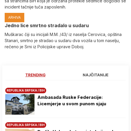
sa strancima BiH koja je održana protekle sedmice dogodio se
incident tačnije tuča zaposlenih.
ARHIVA
Јedno lice smrtno stradalo u sudaru
Muškarac čiji su inicijali M.M. /43/ iz naselja Cerovica, opština
Stanari, smrtno je stradao u sudaru dva vozila u tom naselju,
rečeno je Srni iz Policijske uprave Doboj.
TRENDING
NAJČITANIJE
REPUBLIKA SRPSKA / BIH
Ambasada Ruske Federacije:
Licemjerje u svom punom sjaju
REPUBLIKA SRPSKA / BIH