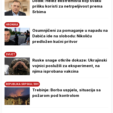
Dodik: Helez ekstremista koji svaku
priliku koristi za netrpeljivost prema
Srbima
HRONIKA
Osumnjičeni za pomaganje u napadu na
Dabića ide na slobodu: Nikoliću
predložen kućni pritvor
SVIJET
Ruske snage otkrile dokaze: Ukrajinski
vojnici poslužili za eksperiment, na
njima isprobana vakcina
REPUBLIKA SRPSKA / BIH
Trebinje: Borba uspjela, situacija sa
požarom pod kontrolom