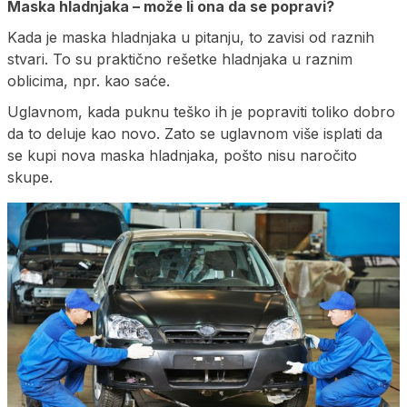
Maska hladnjaka – može li ona da se popravi?
Kada je maska hladnjaka u pitanju, to zavisi od raznih
stvari. To su praktično rešetke hladnjaka u raznim
oblicima, npr. kao saće.
Uglavnom, kada puknu teško ih je popraviti toliko dobro
da to deluje kao novo. Zato se uglavnom više isplati da
se kupi nova maska hladnjaka, pošto nisu naročito
skupe.