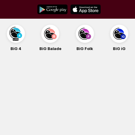
Skip
to
content
BiG 4
BiG Balade
BiG Folk
BiG iG