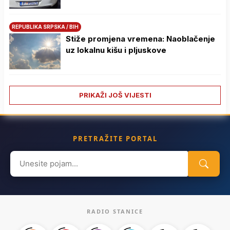
REPUBLIKA SRPSKA / BIH
Stiže promjena vremena: Naoblačenje
uz lokalnu kišu i pljuskove
PRIKAŽI JOŠ VIJESTI
PRETRAŽITE PORTAL
Search
for:
RADIO STANICE