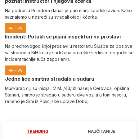
poznati instruktor i njegova kćerka
Na području Prijedora danas je pao manji sportski avion. Kako
saznajemo u nesreći su stradali otac i kćerka.
ARHIVA
Incident: Potukli se pijani inspektori na proslavi
Na prednovogodišnjoj proslavi u restoranu Službe za poslove
sa strancima BiH koja je održana protekle sedmice dogodio se
incident tačnije tuča zaposlenih.
ARHIVA
Јedno lice smrtno stradalo u sudaru
Muškarac čiji su inicijali M.M. /43/ iz naselja Cerovica, opština
Stanari, smrtno je stradao u sudaru dva vozila u tom naselju,
rečeno je Srni iz Policijske uprave Doboj.
TRENDING
NAJČITANIJE