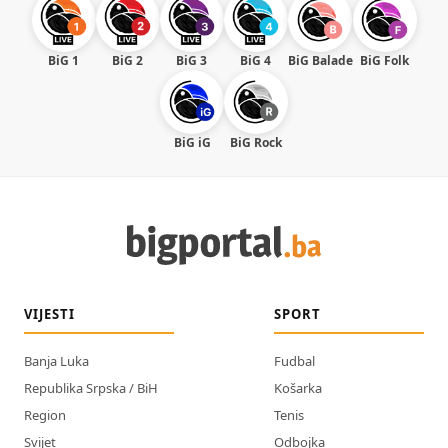
BiG 1
BiG 2
BiG 3
BiG 4
BiG Balade
BiG Folk
BiG iG
BiG Rock
VIJESTI
SPORT
Banja Luka
Fudbal
Republika Srpska / BiH
Košarka
Region
Tenis
Svijet
Odbojka