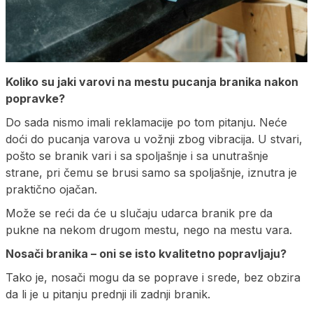
Koliko su jaki varovi na mestu pucanja branika nakon
popravke?
Do sada nismo imali reklamacije po tom pitanju. Neće
doći do pucanja varova u vožnji zbog vibracija. U stvari,
pošto se branik vari i sa spoljašnje i sa unutrašnje
strane, pri čemu se brusi samo sa spoljašnje, iznutra je
praktično ojačan.
Može se reći da će u slučaju udarca branik pre da
pukne na nekom drugom mestu, nego na mestu vara.
Nosači branika – oni se isto kvalitetno popravljaju?
Tako je, nosači mogu da se poprave i srede, bez obzira
da li je u pitanju prednji ili zadnji branik.