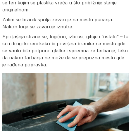
se fen kojim se plastika vraća u što približnije stanje
originalnom.
Zatim se branik spolja zavaruje na mestu pucanja.
Nakon toga se zavaruje iznutra.
Spoljašnja strana se, logično, izbrusi, gituje i “ostalo” – tu
su i drugi koraci kako bi površina branika na mestu gde
se varilo bila potpuno glatka i spremna za farbanje, tako
da nakon farbanja ne može da se prepozna mesto gde
je rađena popravka.