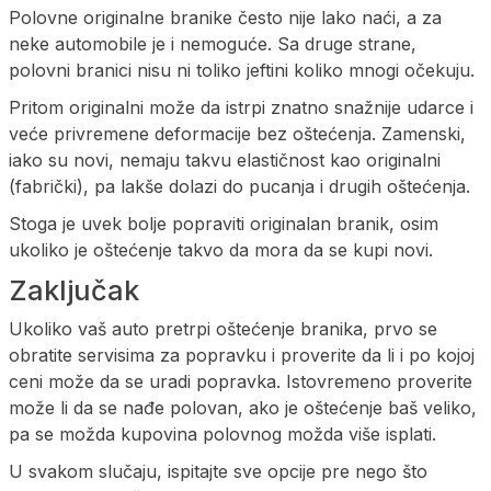
Polovne originalne branike često nije lako naći, a za
neke automobile je i nemoguće. Sa druge strane,
polovni branici nisu ni toliko jeftini koliko mnogi očekuju.
Pritom originalni može da istrpi znatno snažnije udarce i
veće privremene deformacije bez oštećenja. Zamenski,
iako su novi, nemaju takvu elastičnost kao originalni
(fabrički), pa lakše dolazi do pucanja i drugih oštećenja.
Stoga je uvek bolje popraviti originalan branik, osim
ukoliko je oštećenje takvo da mora da se kupi novi.
Zaključak
Ukoliko vaš auto pretrpi oštećenje branika, prvo se
obratite servisima za popravku i proverite da li i po kojoj
ceni može da se uradi popravka. Istovremeno proverite
može li da se nađe polovan, ako je oštećenje baš veliko,
pa se možda kupovina polovnog možda više isplati.
U svakom slučaju, ispitajte sve opcije pre nego što