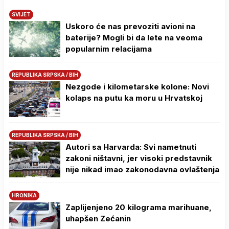
SVIJET
Uskoro će nas prevoziti avioni na
baterije? Mogli bi da lete na veoma
popularnim relacijama
REPUBLIKA SRPSKA / BIH
Nezgode i kilometarske kolone: Novi
kolaps na putu ka moru u Hrvatskoj
REPUBLIKA SRPSKA / BIH
Autori sa Harvarda: Svi nametnuti
zakoni ništavni, jer visoki predstavnik
nije nikad imao zakonodavna ovlaštenja
HRONIKA
Zaplijenjeno 20 kilograma marihuane,
uhapšen Zećanin