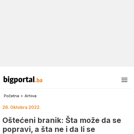
Početna
»
Arhiva
26. Oktobra 2022.
Oštećeni branik: Šta može da se
popravi, a šta ne i da li se