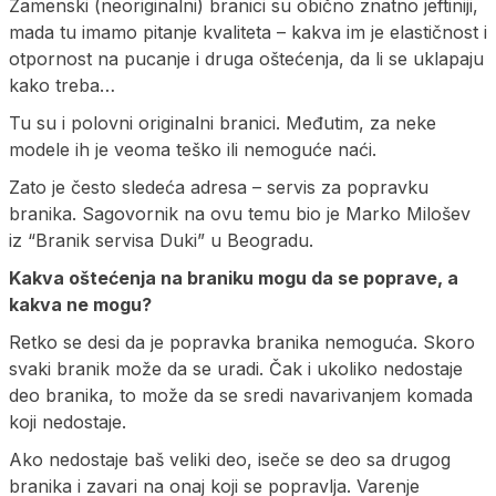
Zamenski (neoriginalni) branici su obično znatno jeftiniji,
mada tu imamo pitanje kvaliteta – kakva im je elastičnost i
otpornost na pucanje i druga oštećenja, da li se uklapaju
kako treba…
Tu su i polovni originalni branici. Međutim, za neke
modele ih je veoma teško ili nemoguće naći.
Zato je često sledeća adresa – servis za popravku
branika. Sagovornik na ovu temu bio je Marko Milošev
iz “Branik servisa Duki” u Beogradu.
Kakva oštećenja na braniku mogu da se poprave, a
kakva ne mogu?
Retko se desi da je popravka branika nemoguća. Skoro
svaki branik može da se uradi. Čak i ukoliko nedostaje
deo branika, to može da se sredi navarivanjem komada
koji nedostaje.
Ako nedostaje baš veliki deo, iseče se deo sa drugog
branika i zavari na onaj koji se popravlja. Varenje