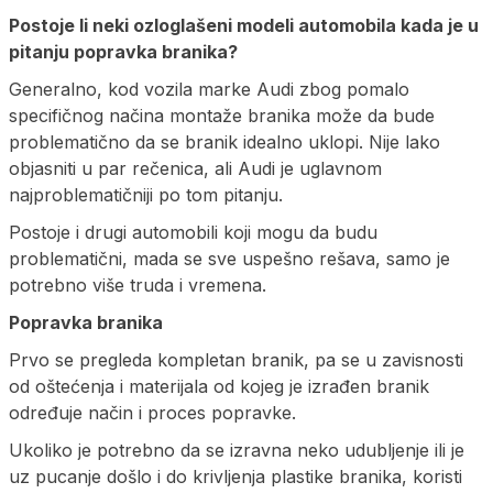
Postoje li neki ozloglašeni modeli automobila kada je u
pitanju popravka branika?
Generalno, kod vozila marke Audi zbog pomalo
specifičnog načina montaže branika može da bude
problematično da se branik idealno uklopi. Nije lako
objasniti u par rečenica, ali Audi je uglavnom
najproblematičniji po tom pitanju.
Postoje i drugi automobili koji mogu da budu
problematični, mada se sve uspešno rešava, samo je
potrebno više truda i vremena.
Popravka branika
Prvo se pregleda kompletan branik, pa se u zavisnosti
od oštećenja i materijala od kojeg je izrađen branik
određuje način i proces popravke.
Ukoliko je potrebno da se izravna neko udubljenje ili je
uz pucanje došlo i do krivljenja plastike branika, koristi