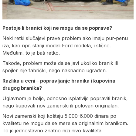
Postoje li branici koji ne mogu da se poprave?
Neki retki slučajevi prave problem ako imaju pur-penu
iza, kao npr. stariji modeli Ford modela, i slično.
Međutim, to je baš retko.
Takođe, problem može da se javi ukoliko branik ili
spojler nije fabrički, nego naknadno ugrađen.
Razlika u ceni – popravljanje branika i kupovina
drugog branika?
Uglavnom je bolje, odnosno isplativije popraviti branik,
nego kupovati nov zamenski ili polovan originalan.
Novi zamenski koji koštaju 5.000-6.000 dinara po
kvalitetu ne mogu da se mere sa originalnim branikom.
To je jednostavno znatno niži nivo kvaliteta.