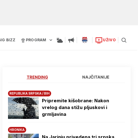
BIG BIZZ
PROGRAM
UŽIVO
TRENDING
NAJČITANIJE
REPUBLIKA SRPSKA / BIH
Pripremite kišobrane: Nakon
vrelog dana stižu pljuskovi i
grmljavina
HRONIKA
Na Јarinju privedena tri srpska