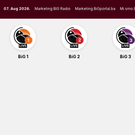
Skip
07. Aug 2026.
Marketing BIG Radio
Marketing BiGportal.ba
Mi smo 
to
content
BiG 1
BiG 2
BiG 3