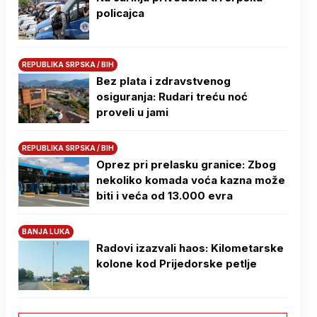
policajca
REPUBLIKA SRPSKA / BIH
Bez plata i zdravstvenog
osiguranja: Rudari treću noć
proveli u jami
REPUBLIKA SRPSKA / BIH
Oprez pri prelasku granice: Zbog
nekoliko komada voća kazna može
biti i veća od 13.000 evra
BANJA LUKA
Radovi izazvali haos: Kilometarske
kolone kod Prijedorske petlje