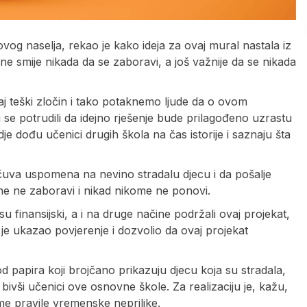
og naselja, rekao je kako ideja za ovaj mural nastala iz
e smije nikada da se zaboravi, a još važnije da se nikada
taj teški zločin i tako potaknemo ljude da o ovom
 se potrudili da idejno rješenje bude prilagođeno uzrastu
e dođu učenici drugih škola na čas istorije i saznaju šta
čuva uspomena na nevino stradalu djecu i da pošalje
ine ne zaboravi i nikad nikome ne ponovi.
 finansijski, a i na druge načine podržali ovaj projekat,
je ukazao povjerenje i dozvolio da ovaj projekat
d papira koji brojčano prikazuju djecu koja su stradala,
 bivši učenici ove osnovne škole. Za realizaciju je, kažu,
me pravile vremenske neprilike.