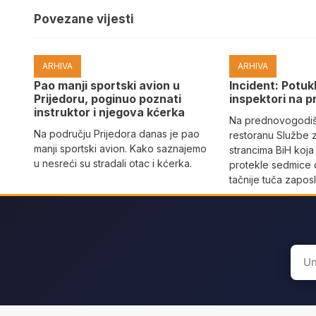
Povezane vijesti
ARHIVA
ARHIVA
Pao manji sportski avion u
Incident: Potukl
Prijedoru, poginuo poznati
inspektori na p
instruktor i njegova kćerka
Na prednovogodišn
Na području Prijedora danas je pao
restoranu Službe 
manji sportski avion. Kako saznajemo
strancima BiH koja
u nesreći su stradali otac i kćerka.
protekle sedmice 
tačnije tuča zaposl
Sear
for: