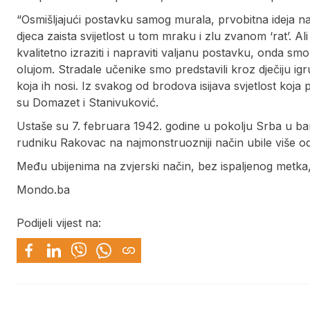
“Osmišljajući postavku samog murala, prvobitna ideja nam 
djeca zaista svijetlost u tom mraku i zlu zvanom ‘rat’. Al
kvalitetno izraziti i napraviti valjanu postavku, onda smo
olujom. Stradale učenike smo predstavili kroz dječiju igr
koja ih nosi. Iz svakog od brodova isijava svjetlost koja p
su Domazet i Stanivuković.
Ustaše su 7. februara 1942. godine u pokolju Srba u ban
rudniku Rakovac na najmonstruozniji način ubile više od 
Među ubijenima na zvjerski način, bez ispaljenog metka
Mondo.ba
Podijeli vijest na: