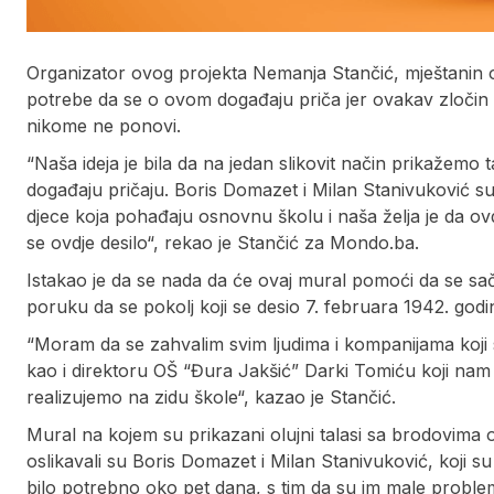
Organizator ovog projekta Nemanja Stančić, mještanin ov
potrebe da se o ovom događaju priča jer ovakav zločin n
nikome ne ponovi.
“Naša ideja je bila da na jedan slikovit način prikažemo 
događaju pričaju. Boris Domazet i Milan Stanivuković su
djece koja pohađaju osnovnu školu i naša želja je da ovdj
se ovdje desilo“, rekao je Stančić za Mondo.ba.
Istakao je da se nada da će ovaj mural pomoći da se sa
poruku da se pokolj koji se desio 7. februara 1942. god
“Moram da se zahvalim svim ljudima i kompanijama koji su
kao i direktoru OŠ “Đura Jakšić” Darki Tomiću koji nam 
realizujemo na zidu škole“, kazao je Stančić.
Mural na kojem su prikazani olujni talasi sa brodovima o
oslikavali su Boris Domazet i Milan Stanivuković, koji su
bilo potrebno oko pet dana, s tim da su im male proble