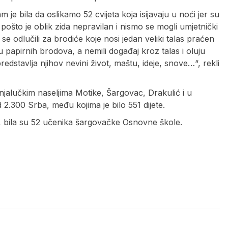
je bila da oslikamo 52 cvijeta koja isijavaju u noći jer su
i pošto je oblik zida nepravilan i nismo se mogli umjetnički
 se odlučili za brodiće koje nosi jedan veliki talas praćen
u papirnih brodova, a nemili događaj kroz talas i oluju
redstavlja njihov nevini život, maštu, ideje, snove…“, rekli
jalučkim naseljima Motike, Šargovac, Drakulić i u
2.300 Srba, među kojima je bilo 551 dijete.
, bila su 52 učenika šargovačke Osnovne škole.