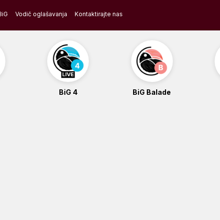
BiG
Vodič oglašavanja
Kontaktirajte nas
BiG 4
BiG Balade