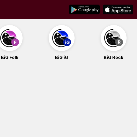
BiG Folk
BiG iG
BiG Rock