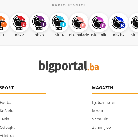
RADIO STANICE
G 1
BiG 2
BiG 3
BiG 4
BiG Balade
BiG Folk
BiG iG
BiG
SPORT
MAGAZIN
Fudbal
Ljubav i seks
Košarka
Moda
Tenis
ShowBiz
Odbojka
Zanimljivo
Atletika