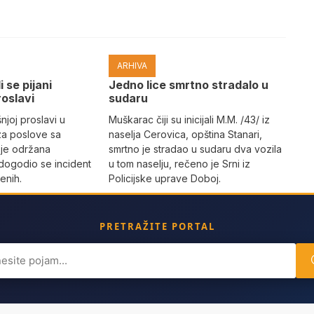
ARHIVA
i se pijani
Јedno lice smrtno stradalo u
roslavi
sudaru
joj proslavi u
Muškarac čiji su inicijali M.M. /43/ iz
za poslove sa
naselja Cerovica, opština Stanari,
 je održana
smrtno je stradao u sudaru dva vozila
dogodio se incident
u tom naselju, rečeno je Srni iz
enih.
Policijske uprave Doboj.
PRETRAŽITE PORTAL
ch