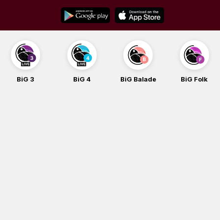
Skip
to
content
BiG 3
BiG 4
BiG Balade
BiG Folk