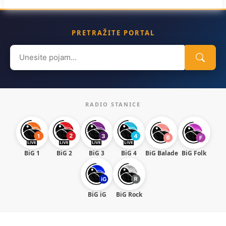
PRETRAŽITE PORTAL
Search
for:
RADIO STANICE
BiG 1
BiG 2
BiG 3
BiG 4
BiG Balade
BiG Folk
BiG iG
BiG Rock