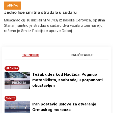
ARHIVA
Јedno lice smrtno stradalo u sudaru
Muškarac čiji su inicijali M.M. /43/ iz naselja Cerovica, opština
Stanari, smrtno je stradao u sudaru dva vozila u tom naselju,
rečeno je Srni iz Policijske uprave Doboj.
TRENDING
NAJČITANIJE
HRONIKA
Težak udes kod Hadžića: Poginuo
motociklista, saobraćaj u potpunosti
obustavljen
SVIJET
Iran postavio uslove za otvaranje
Ormuskog moreuza