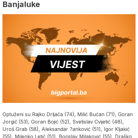
Banjaluke
Optuženi su Rajko Drljača (74), Milić Bućan (71), Goran
Jorgić (53), Goran Bojić (52), Svetislav Cvijetić (48),
Uroš Grab (58), Aleksandar ?anković (51), Igor Kljakić
(55), Milenko Letić (51), Borislav Milaković (55), Draško