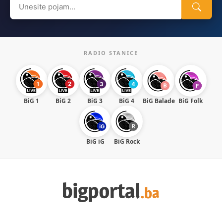
for:
RADIO STANICE
BiG 1
BiG 2
BiG 3
BiG 4
BiG Balade
BiG Folk
BiG iG
BiG Rock