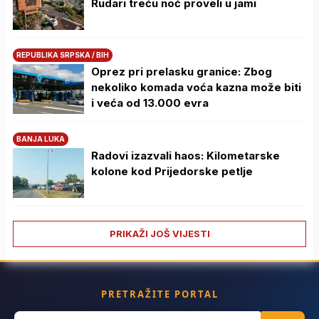
Rudari treću noć proveli u jami
REPUBLIKA SRPSKA / BIH
Oprez pri prelasku granice: Zbog
nekoliko komada voća kazna može biti
i veća od 13.000 evra
BANJA LUKA
Radovi izazvali haos: Kilometarske
kolone kod Prijedorske petlje
PRIKAŽI JOŠ VIJESTI
PRETRAŽITE PORTAL
Search