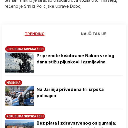
Stanari, smrtno je stradao u sudaru dva vozila u tom naselju,
rečeno je Srni iz Policijske uprave Doboj.
TRENDING
NAJČITANIJE
REPUBLIKA SRPSKA / BIH
Pripremite kišobrane: Nakon vrelog
dana stižu pljuskovi i grmljavina
HRONIKA
Na Јarinju privedena tri srpska
policajca
REPUBLIKA SRPSKA / BIH
Bez plata i zdravstvenog osiguranja: