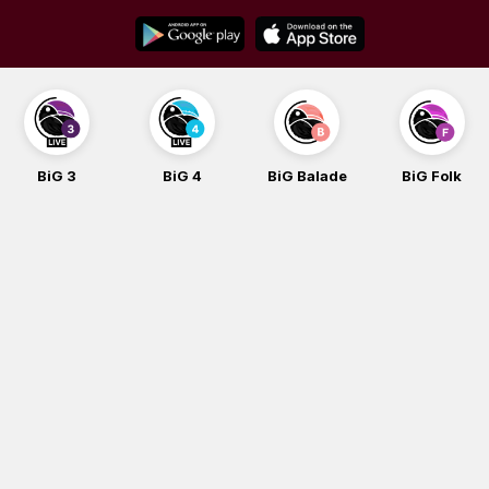
Skip
to
content
BiG 3
BiG 4
BiG Balade
BiG Folk