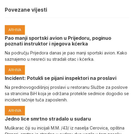
Povezane vijesti
ARHIVA
Pao manji sportski avion u Prijedoru, poginuo
poznati instruktor i njegova kćerka
Na području Prijedora danas je pao manji sportski avion. Kako
saznajemo u nesreći su stradali otac i kćerka.
ARHIVA
Incident: Potukli se pijani inspektori na proslavi
Na prednovogodišnjoj proslavi u restoranu Službe za poslove
sa strancima BiH koja je održana protekle sedmice dogodio se
incident tačnije tuča zaposlenih.
ARHIVA
Јedno lice smrtno stradalo u sudaru
Muškarac čiji su inicijali M.M. /43/ iz naselja Cerovica, opština