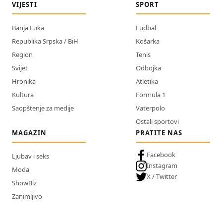
VIJESTI
SPORT
Banja Luka
Fudbal
Republika Srpska / BiH
Košarka
Region
Tenis
Svijet
Odbojka
Hronika
Atletika
Kultura
Formula 1
Saopštenje za medije
Vaterpolo
Ostali sportovi
MAGAZIN
PRATITE NAS
Facebook
Ljubav i seks
Instagram
Moda
X / Twitter
ShowBiz
Zanimljivo