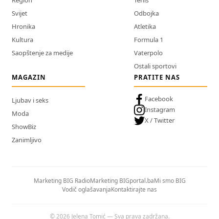
Svijet
Odbojka
Hronika
Atletika
Kultura
Formula 1
Saopštenje za medije
Vaterpolo
Ostali sportovi
MAGAZIN
PRATITE NAS
Facebook
Ljubav i seks
Instagram
Moda
X / Twitter
ShowBiz
Zanimljivo
Marketing BIG Radio
Marketing BIGportal.ba
Mi smo BIG
Vodič oglašavanja
Kontaktirajte nas
© 2026 Jelena Tomić — Sva prava zadržana.