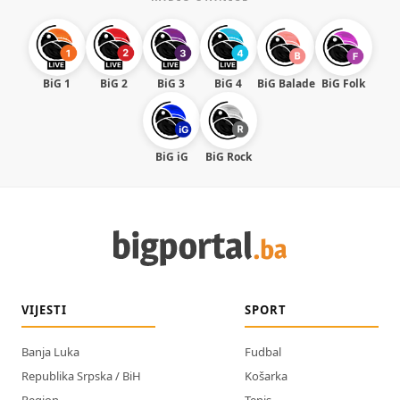
BiG 1
BiG 2
BiG 3
BiG 4
BiG Balade
BiG Folk
BiG iG
BiG Rock
VIJESTI
SPORT
Banja Luka
Fudbal
Republika Srpska / BiH
Košarka
Region
Tenis