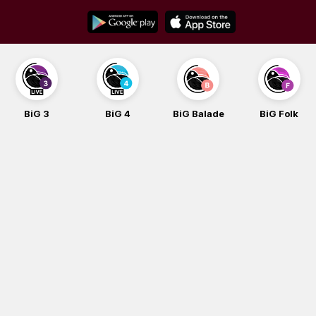
Skip
to
content
BiG 3
BiG 4
BiG Balade
BiG Folk