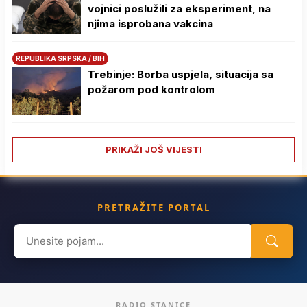
vojnici poslužili za eksperiment, na
njima isprobana vakcina
REPUBLIKA SRPSKA / BIH
Trebinje: Borba uspjela, situacija sa
požarom pod kontrolom
PRIKAŽI JOŠ VIJESTI
PRETRAŽITE PORTAL
Search
for:
RADIO STANICE