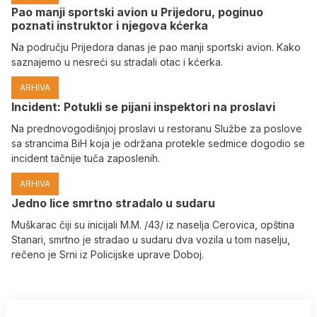
Pao manji sportski avion u Prijedoru, poginuo
poznati instruktor i njegova kćerka
Na području Prijedora danas je pao manji sportski avion. Kako
saznajemo u nesreći su stradali otac i kćerka.
ARHIVA
Incident: Potukli se pijani inspektori na proslavi
Na prednovogodišnjoj proslavi u restoranu Službe za poslove
sa strancima BiH koja je održana protekle sedmice dogodio se
incident tačnije tuča zaposlenih.
ARHIVA
Јedno lice smrtno stradalo u sudaru
Muškarac čiji su inicijali M.M. /43/ iz naselja Cerovica, opština
Stanari, smrtno je stradao u sudaru dva vozila u tom naselju,
rečeno je Srni iz Policijske uprave Doboj.