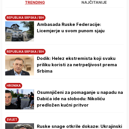
TRENDING
NAJČITANIJE
REPUBLIKA SRPSKA / BIH
Ambasada Ruske Federacije:
Licemjerje u svom punom sjaju
REPUBLIKA SRPSKA / BIH
Dodik: Helez ekstremista koji svaku
priliku koristi za netrpeljivost prema
Srbima
HRONIKA
Osumnjičeni za pomaganje u napadu na
Dabića ide na slobodu: Nikoliću
predložen kućni pritvor
SVIJET
Ruske snage otkrile dokaze: Ukrajinski