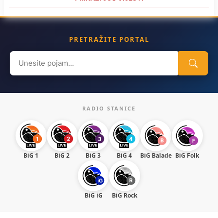
PRETRAŽITE PORTAL
Search
for:
RADIO STANICE
BiG 1
BiG 2
BiG 3
BiG 4
BiG Balade
BiG Folk
BiG iG
BiG Rock