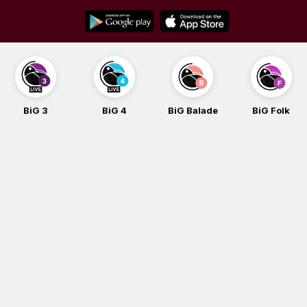
Skip
to
content
BiG 3
BiG 4
BiG Balade
BiG Folk