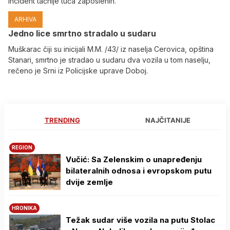
incident tačnije tuča zaposlenih.
ARHIVA
Јedno lice smrtno stradalo u sudaru
Muškarac čiji su inicijali M.M. /43/ iz naselja Cerovica, opština
Stanari, smrtno je stradao u sudaru dva vozila u tom naselju,
rečeno je Srni iz Policijske uprave Doboj.
TRENDING
NAJČITANIJE
REGION
Vučić: Sa Zelenskim o unapređenju
bilateralnih odnosa i evropskom putu
dvije zemlje
HRONIKA
Težak sudar više vozila na putu Stolac