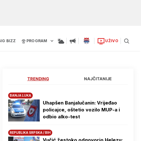
BIG BIZZ
PROGRAM
UŽIVO
TRENDING
NAJČITANIJE
BANJA LUKA
Uhapšen Banjalučanin: Vrijeđao
policajce, oštetio vozilo MUP-a i
odbio alko-test
REPUBLIKA SRPSKA / BIH
Vučić žestoko odgovorio Helezu: