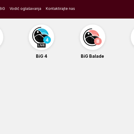
BiG
Vodič oglašavanja
Kontaktirajte nas
BiG 4
BiG Balade