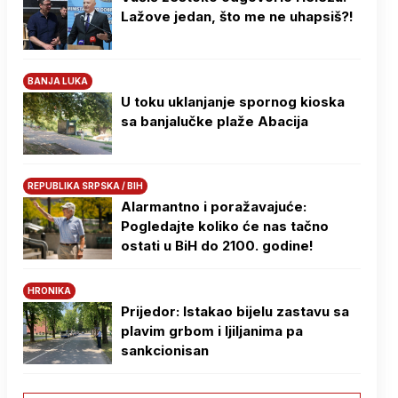
Lažove jedan, što me ne uhapsiš?!
BANJA LUKA
U toku uklanjanje spornog kioska
sa banjalučke plaže Abacija
REPUBLIKA SRPSKA / BIH
Alarmantno i poražavajuće:
Pogledajte koliko će nas tačno
ostati u BiH do 2100. godine!
HRONIKA
Prijedor: Istakao bijelu zastavu sa
plavim grbom i ljiljanima pa
sankcionisan