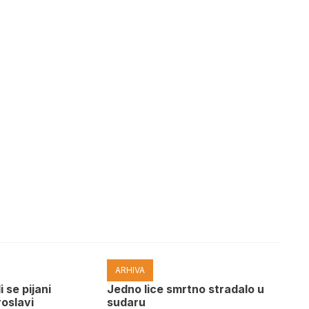
ARHIVA
i se pijani
Јedno lice smrtno stradalo u
roslavi
sudaru