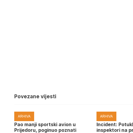
Povezane vijesti
ARHIVA
ARHIVA
Pao manji sportski avion u
Incident: Potukl
Prijedoru, poginuo poznati
inspektori na p