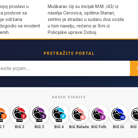
joj proslavi u
Muškarac čiji su inicijali M.M. /43/ iz
za poslove sa
naselja Cerovica, opština Stanari,
 je održana
smrtno je stradao u sudaru dva vozila
dogodio se incident
u tom naselju, rečeno je Srni iz
enih.
Policijske uprave Doboj.
PRETRAŽITE PORTAL
ch
RADIO STANICE
G 1
BiG 2
BiG 3
BiG 4
BiG Balade
BiG Folk
BiG iG
BiG