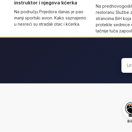
instruktor i njegova kćerka
Na prednovogodišn
Na području Prijedora danas je pao
restoranu Službe 
manji sportski avion. Kako saznajemo
strancima BiH koja
u nesreći su stradali otac i kćerka.
protekle sedmice 
tačnije tuča zaposl
Sear
for:
Bi