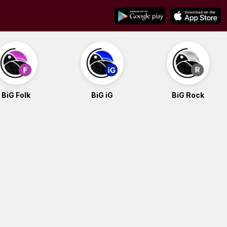
BiG Folk
BiG iG
BiG Rock