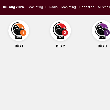
Skip
06. Aug 2026.
Marketing BIG Radio
Marketing BiGportal.ba
Mi smo 
to
content
BiG 1
BiG 2
BiG 3