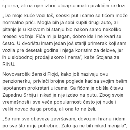
sporna, ali na njen izbor uticaj su imali i praktični razlozi.
„Do moje kuće vodi loš, seoski put i samo se fićom može
normalno prići. Mogla bih ja sebi kupiti drugi auto, ali
pitanje je u kakvom bi stanju bio nakon samo nekoliko
meseci vožnje. Fića mi je lagan, dobro ide i ne kvari se
često. U dvorištu imam jedan još stariji primerak koji sam
vozila pre desetak godina i njega koristim za delove, jer
ih u slobodnoj prodaji skoro i nema“, kaže Stojana za
RINU.
Novovaroški ženski Flojd, kako još nazivaju ovu
penzionerku, privlači brojne poglede kad sa svojim belim
lepotanom prokrstari ulicama. Sa fićom je obišla čitavu
Zapadnu Srbiju i nikad je nije izdao na putu. Zbog svoje
vremešnosti i sve veće popularnosti često joj nude i
veliki novac da ga proda, ali ona to ne želi.
„Sa njim sve obaveze završavam, dovozim hranu i idem
po sve što mi je potrebno. Zato ga ne bih nikad menjala“,