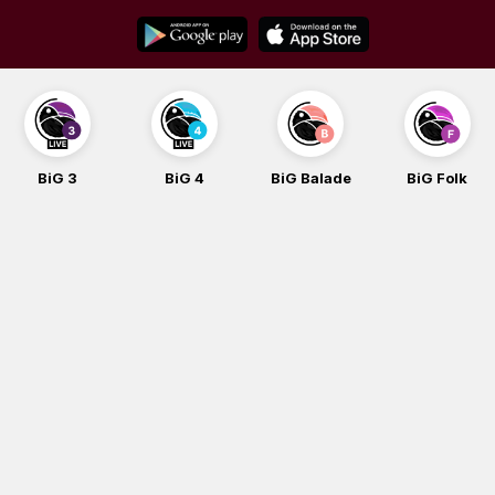
Skip
to
content
BiG 3
BiG 4
BiG Balade
BiG Folk