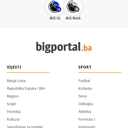
BiG iG
BiG Rock
VIJESTI
SPORT
Banja Luka
Fudbal
Republika Srpska / BiH
Košarka
Region
Tenis
Svijet
Odbojka
Hronika
Atletika
Kultura
Formula 1
Saopštenje za medije
Vaterpolo