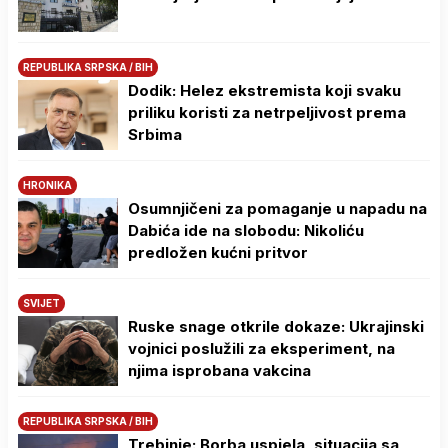
REPUBLIKA SRPSKA / BIH
Dodik: Helez ekstremista koji svaku
priliku koristi za netrpeljivost prema
Srbima
HRONIKA
Osumnjičeni za pomaganje u napadu na
Dabića ide na slobodu: Nikoliću
predložen kućni pritvor
SVIJET
Ruske snage otkrile dokaze: Ukrajinski
vojnici poslužili za eksperiment, na
njima isprobana vakcina
REPUBLIKA SRPSKA / BIH
Trebinje: Borba uspjela, situacija sa