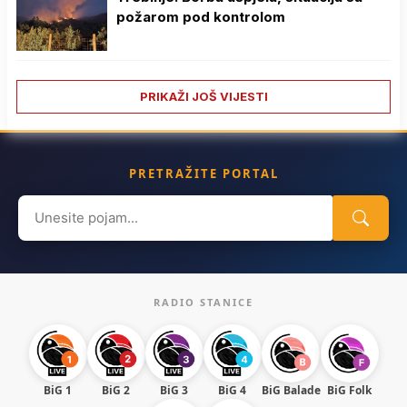
požarom pod kontrolom
PRIKAŽI JOŠ VIJESTI
PRETRAŽITE PORTAL
Search
for:
RADIO STANICE
BiG 1
BiG 2
BiG 3
BiG 4
BiG Balade
BiG Folk