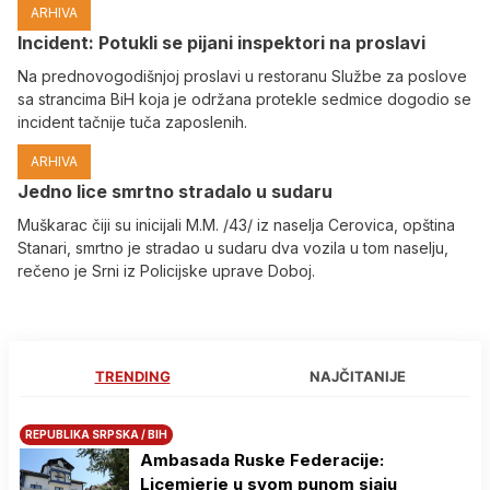
ARHIVA
Incident: Potukli se pijani inspektori na proslavi
Na prednovogodišnjoj proslavi u restoranu Službe za poslove
sa strancima BiH koja je održana protekle sedmice dogodio se
incident tačnije tuča zaposlenih.
ARHIVA
Јedno lice smrtno stradalo u sudaru
Muškarac čiji su inicijali M.M. /43/ iz naselja Cerovica, opština
Stanari, smrtno je stradao u sudaru dva vozila u tom naselju,
rečeno je Srni iz Policijske uprave Doboj.
TRENDING
NAJČITANIJE
REPUBLIKA SRPSKA / BIH
Ambasada Ruske Federacije:
Licemjerje u svom punom sjaju