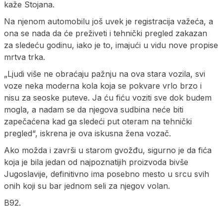
kaže Stojana.
Na njenom automobilu još uvek je registracija važeća, a
ona se nada da će preživeti i tehnički pregled zakazan
za sledeću godinu, iako je to, imajući u vidu nove propise
mrtva trka.
„Ljudi više ne obraćaju pažnju na ova stara vozila, svi
voze neka moderna kola koja se pokvare vrlo brzo i
nisu za seoske puteve. Ja ću fiću voziti sve dok budem
mogla, a nadam se da njegova sudbina neće biti
zapečaćena kad ga sledeći put oteram na tehnički
pregled“, iskrena je ova iskusna žena vozač.
Ako možda i završi u starom gvožđu, sigurno je da fića
koja je bila jedan od najpoznatijih proizvoda bivše
Jugoslavije, definitivno ima posebno mesto u srcu svih
onih koji su bar jednom seli za njegov volan.
B92.