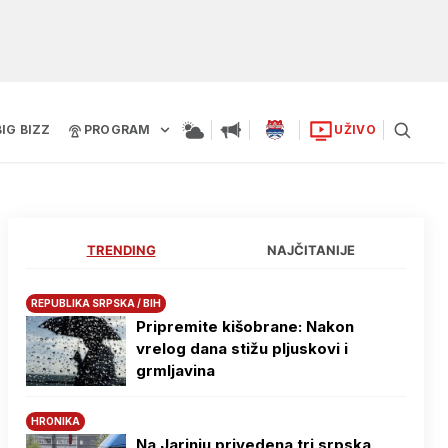
BIG BIZZ
PROGRAM
UŽIVO
TRENDING
NAJČITANIJE
REPUBLIKA SRPSKA / BIH
Pripremite kišobrane: Nakon
vrelog dana stižu pljuskovi i
grmljavina
HRONIKA
Na Јarinju privedena tri srpska