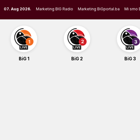
Skip
07. Aug 2026.
Marketing BIG Radio
Marketing BiGportal.ba
Mi smo 
to
content
BiG 1
BiG 2
BiG 3