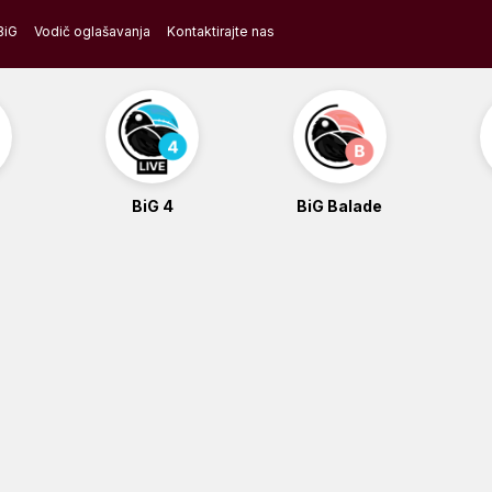
BiG
Vodič oglašavanja
Kontaktirajte nas
BiG 4
BiG Balade