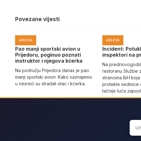
Povezane vijesti
ARHIVA
ARHIVA
Pao manji sportski avion u
Incident: Potukl
Prijedoru, poginuo poznati
inspektori na p
instruktor i njegova kćerka
Na prednovogodišn
Na području Prijedora danas je pao
restoranu Službe 
manji sportski avion. Kako saznajemo
strancima BiH koja
u nesreći su stradali otac i kćerka.
protekle sedmice 
tačnije tuča zaposl
Sear
for: