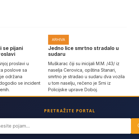
ARHIVA
i se pijani
Јedno lice smrtno stradalo u
roslavi
sudaru
joj proslavi u
Muškarac čiji su inicijali M.M. /43/ iz
za poslove sa
naselja Cerovica, opština Stanari,
 je održana
smrtno je stradao u sudaru dva vozila
dogodio se incident
u tom naselju, rečeno je Srni iz
enih.
Policijske uprave Doboj.
PRETRAŽITE PORTAL
ch