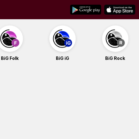
BiG Folk
BiG iG
BiG Rock