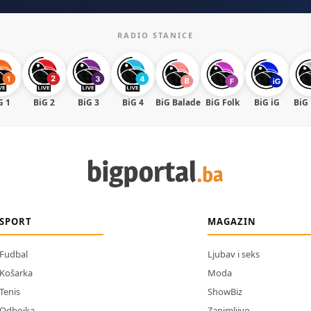
RADIO STANICE
G 1
BiG 2
BiG 3
BiG 4
BiG Balade
BiG Folk
BiG iG
BiG
SPORT
MAGAZIN
Fudbal
Ljubav i seks
Košarka
Moda
Tenis
ShowBiz
Odbojka
Zanimljivo