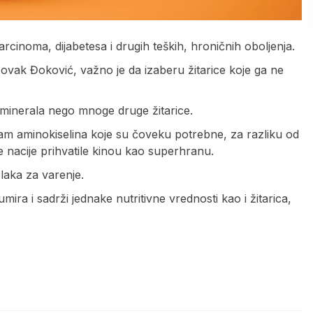
rcinoma, dijabetesa i drugih teških, hroničnih oboljenja.
 Novak Đoković, važno je da izaberu žitarice koje ga ne
 i minerala nego mnoge druge žitarice.
sam aminokiselina koje su čoveku potrebne, za razliku od
ene nacije prihvatile kinou kao superhranu.
 laka za varenje.
ira i sadrži jednake nutritivne vrednosti kao i žitarica,