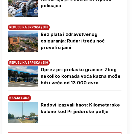
policajca
REPUBLIKA SRPSKA / BIH
Bez plata i zdravstvenog
osiguranja: Rudari treću noć
proveli u jami
REPUBLIKA SRPSKA / BIH
Oprez pri prelasku granice: Zbog
nekoliko komada voća kazna može
biti i veća od 13.000 evra
BANJA LUKA
Radovi izazvali haos: Kilometarske
kolone kod Prijedorske petlje