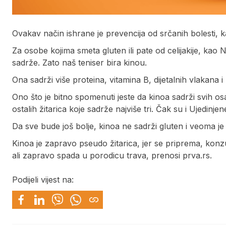
Ovakav način ishrane je prevencija od srčanih bolesti, ka
Za osobe kojima smeta gluten ili pate od celijakije, kao
sadrže. Zato naš teniser bira kinou.
Ona sadrži više proteina, vitamina B, dijetalnih vlakana
Ono što je bitno spomenuti jeste da kinoa sadrži svih o
ostalih žitarica koje sadrže najviše tri. Čak su i Ujedinj
Da sve bude još bolje, kinoa ne sadrži gluten i veoma je
Kinoa je zapravo pseudo žitarica, jer se priprema, konzum
ali zapravo spada u porodicu trava, prenosi prva.rs.
Podijeli vijest na: