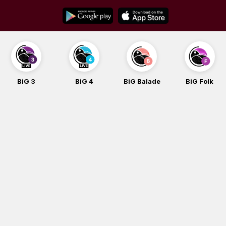
Skip
to
content
BiG 3
BiG 4
BiG Balade
BiG Folk