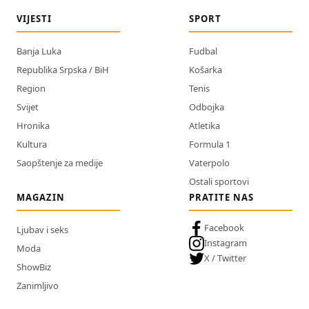
VIJESTI
SPORT
Banja Luka
Fudbal
Republika Srpska / BiH
Košarka
Region
Tenis
Svijet
Odbojka
Hronika
Atletika
Kultura
Formula 1
Saopštenje za medije
Vaterpolo
Ostali sportovi
MAGAZIN
PRATITE NAS
Facebook
Ljubav i seks
Instagram
Moda
X / Twitter
ShowBiz
Zanimljivo