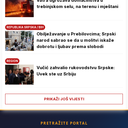
Vatra ugrožava domaćinstva u
trebinjskom selu, na terenu i mještani
REPUBLIKA SRPSKA / BIH
Obilježavanje u Prebilovcima; Srpski
narod sabrao se da u molitvi iskaže
dobrotu i ljubav prema slobodi
REGION
Vučić zahvalio rukovodstvu Srpske:
Uvek ste uz Srbiju
PRIKAŽI JOŠ VIJESTI
PRETRAŽITE PORTAL