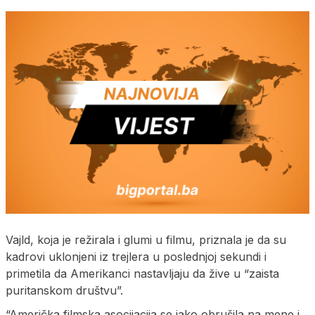
Vajld, koja je režirala i glumi u filmu, priznala je da su
kadrovi uklonjeni iz trejlera u poslednjoj sekundi i
primetila da Amerikanci nastavljaju da žive u “zaista
puritanskom društvu”.
“Američka filmska asocijacija se jako obrušila na mene i