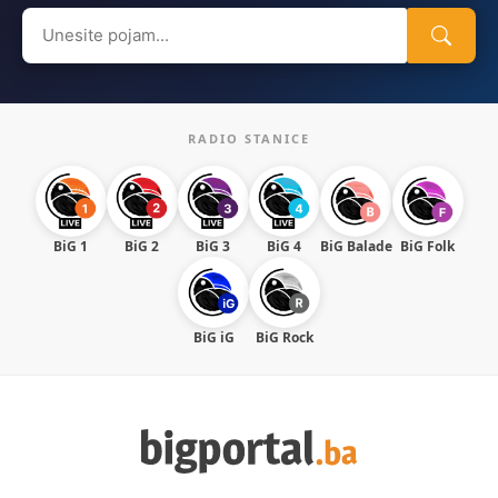
Search
for:
RADIO STANICE
BiG 1
BiG 2
BiG 3
BiG 4
BiG Balade
BiG Folk
BiG iG
BiG Rock