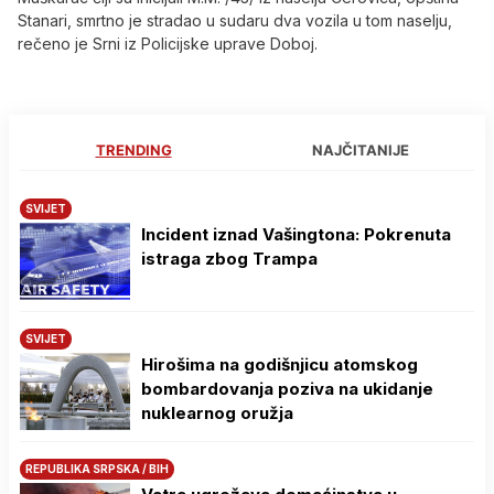
Stanari, smrtno je stradao u sudaru dva vozila u tom naselju,
rečeno je Srni iz Policijske uprave Doboj.
TRENDING
NAJČITANIJE
SVIJET
Incident iznad Vašingtona: Pokrenuta
istraga zbog Trampa
SVIJET
Hirošima na godišnjicu atomskog
bombardovanja poziva na ukidanje
nuklearnog oružja
REPUBLIKA SRPSKA / BIH