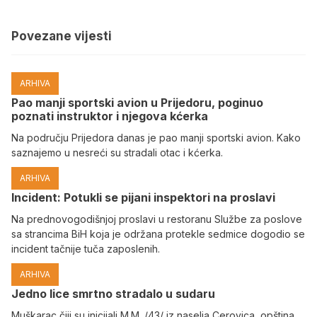
Povezane vijesti
ARHIVA
Pao manji sportski avion u Prijedoru, poginuo
poznati instruktor i njegova kćerka
Na području Prijedora danas je pao manji sportski avion. Kako
saznajemo u nesreći su stradali otac i kćerka.
ARHIVA
Incident: Potukli se pijani inspektori na proslavi
Na prednovogodišnjoj proslavi u restoranu Službe za poslove
sa strancima BiH koja je održana protekle sedmice dogodio se
incident tačnije tuča zaposlenih.
ARHIVA
Јedno lice smrtno stradalo u sudaru
Muškarac čiji su inicijali M.M. /43/ iz naselja Cerovica, opština