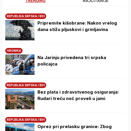
TRENDING
NAJČITANIJE
REPUBLIKA SRPSKA / BIH
Pripremite kišobrane: Nakon vrelog
dana stižu pljuskovi i grmljavina
HRONIKA
Na Јarinju privedena tri srpska
policajca
REPUBLIKA SRPSKA / BIH
Bez plata i zdravstvenog osiguranja:
Rudari treću noć proveli u jami
REPUBLIKA SRPSKA / BIH
Oprez pri prelasku granice: Zbog