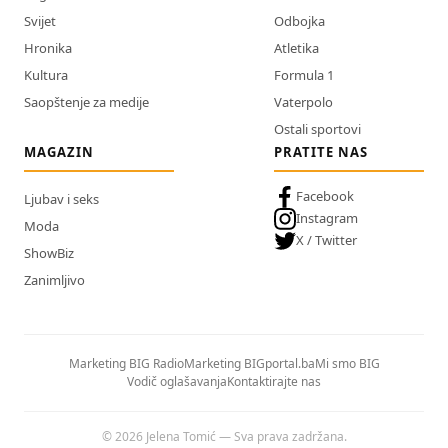
Svijet
Odbojka
Hronika
Atletika
Kultura
Formula 1
Saopštenje za medije
Vaterpolo
Ostali sportovi
MAGAZIN
PRATITE NAS
Facebook
Ljubav i seks
Instagram
Moda
X / Twitter
ShowBiz
Zanimljivo
Marketing BIG Radio
Marketing BIGportal.ba
Mi smo BIG
Vodič oglašavanja
Kontaktirajte nas
© 2026 Jelena Tomić — Sva prava zadržana.