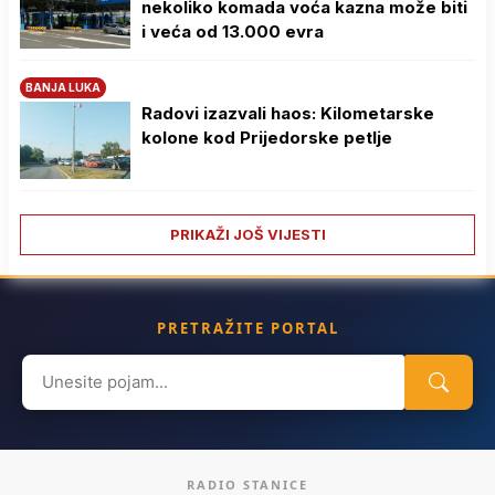
nekoliko komada voća kazna može biti
i veća od 13.000 evra
BANJA LUKA
Radovi izazvali haos: Kilometarske
kolone kod Prijedorske petlje
PRIKAŽI JOŠ VIJESTI
PRETRAŽITE PORTAL
Search
for:
RADIO STANICE