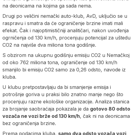
na deonicama na kojima ga sada nema.
Drugi po veličini nemački auto-klub, AvD, uključio se u
raspravu i smatra da će ograničenje brzine imati mali
efekat. Čak i najoptimističniji analitičari, nakon uvođenja
ogrničenja od 130 km/h, procenjuju potencijal za uštedu
CO2 na najviše dva miliona tona godišnje.
S obzirom na ukupnu godišnju emisiju CO2 u Nemačkoj
od oko 762 miliona tona, ograničenje od 130 km/h
smanjilo bi emisiju CO2 samo za 0,26 odsto, navode iz
kluba.
U klubu pretpostavljaju da bi smanjenje emisija i
potrošnje goriva u praksi bilo znatno manje nego što
procenjuju razne ekološke organizacije. Analiza stanica
za brojanje saobraćaja pokazala je da
gotovo 80 odsto
vozača ne vozi brže od 130 km/h
, čak ni na deonicama
bez ograničenja brzine.
Prema podacima kluba,
samo dva odsto vozača vozi