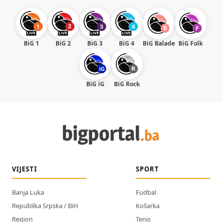
BiG 1
BiG 2
BiG 3
BiG 4
BiG Balade
BiG Folk
BiG iG
BiG Rock
VIJESTI
SPORT
Banja Luka
Fudbal
Republika Srpska / BiH
Košarka
Region
Tenis