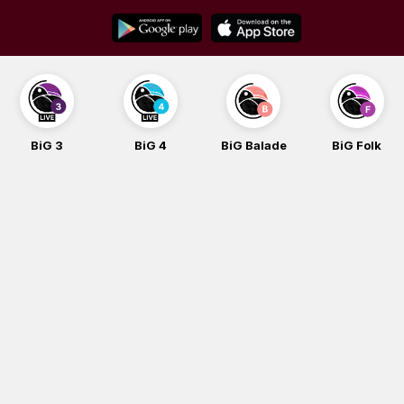
Skip
to
content
BiG 3
BiG 4
BiG Balade
BiG Folk