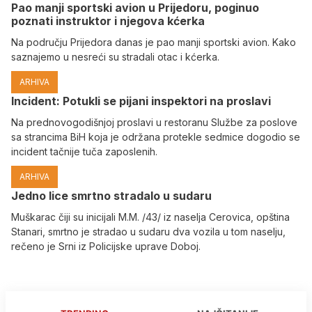
Pao manji sportski avion u Prijedoru, poginuo
poznati instruktor i njegova kćerka
Na području Prijedora danas je pao manji sportski avion. Kako
saznajemo u nesreći su stradali otac i kćerka.
ARHIVA
Incident: Potukli se pijani inspektori na proslavi
Na prednovogodišnjoj proslavi u restoranu Službe za poslove
sa strancima BiH koja je održana protekle sedmice dogodio se
incident tačnije tuča zaposlenih.
ARHIVA
Јedno lice smrtno stradalo u sudaru
Muškarac čiji su inicijali M.M. /43/ iz naselja Cerovica, opština
Stanari, smrtno je stradao u sudaru dva vozila u tom naselju,
rečeno je Srni iz Policijske uprave Doboj.