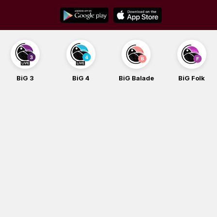
Skip
to
content
BiG 3
BiG 4
BiG Balade
BiG Folk