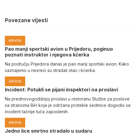
Povezane vijesti
ARHIVA
Pao manji sportski avion u Prijedoru, poginuo
poznati instruktor i njegova kćerka
Na području Prijedora danas je pao manji sportski avion. Kako
saznajemo u nesreći su stradali otac i kćerka.
ARHIVA
Incident: Potukli se pijani inspektori na proslavi
Na prednovogodišnjoj proslavi u restoranu Službe za poslove
sa strancima BiH koja je održana protekle sedmice dogodio se
incident tačnije tuča zaposlenih.
ARHIVA
Јedno lice smrtno stradalo u sudaru