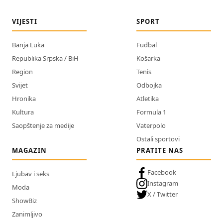
VIJESTI
SPORT
Banja Luka
Fudbal
Republika Srpska / BiH
Košarka
Region
Tenis
Svijet
Odbojka
Hronika
Atletika
Kultura
Formula 1
Saopštenje za medije
Vaterpolo
Ostali sportovi
MAGAZIN
PRATITE NAS
Facebook
Ljubav i seks
Instagram
Moda
X / Twitter
ShowBiz
Zanimljivo