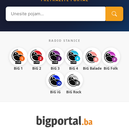
Search
for:
RADIO STANICE
BiG 1
BiG 2
BiG 3
BiG 4
BiG Balade
BiG Folk
BiG iG
BiG Rock