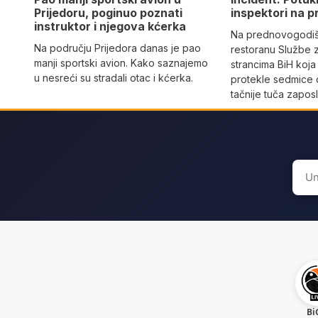
Prijedoru, poginuo poznati
inspektori na p
instruktor i njegova kćerka
Na prednovogodišn
Na području Prijedora danas je pao
restoranu Službe 
manji sportski avion. Kako saznajemo
strancima BiH koja
u nesreći su stradali otac i kćerka.
protekle sedmice 
tačnije tuča zaposl
Sear
for:
Bi