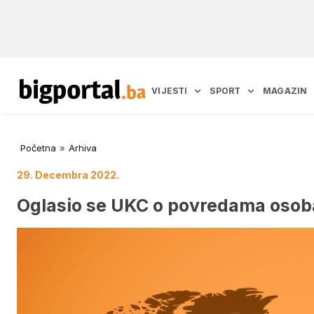
VIJESTI
SPORT
MAGAZIN
Početna
»
Arhiva
29. Decembra 2022.
Oglasio se UKC o povredama osoba 