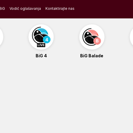
BiG
Vodič oglašavanja
Kontaktirajte nas
BiG 4
BiG Balade