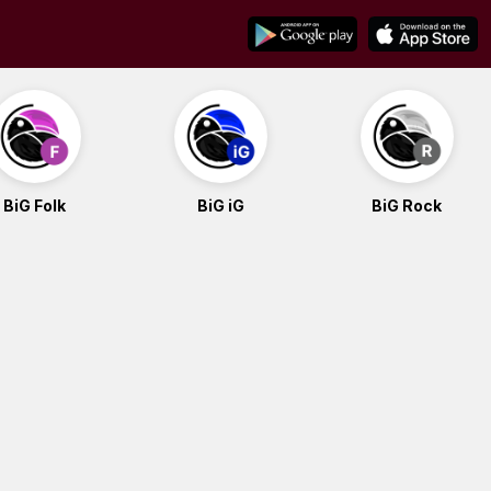
BiG Folk
BiG iG
BiG Rock