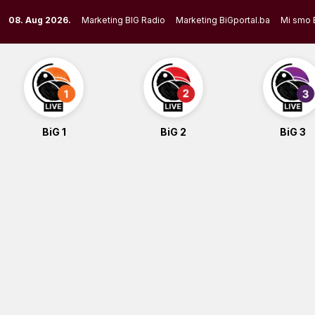
Skip
08. Aug 2026.
Marketing BIG Radio
Marketing BiGportal.ba
Mi smo 
to
content
BiG 1
BiG 2
BiG 3