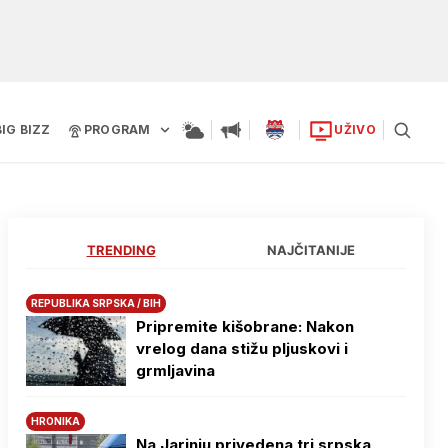
BIG BIZZ
PROGRAM
UŽIVO
TRENDING
NAJČITANIJE
REPUBLIKA SRPSKA / BIH
Pripremite kišobrane: Nakon
vrelog dana stižu pljuskovi i
grmljavina
HRONIKA
Na Јarinju privedena tri srpska