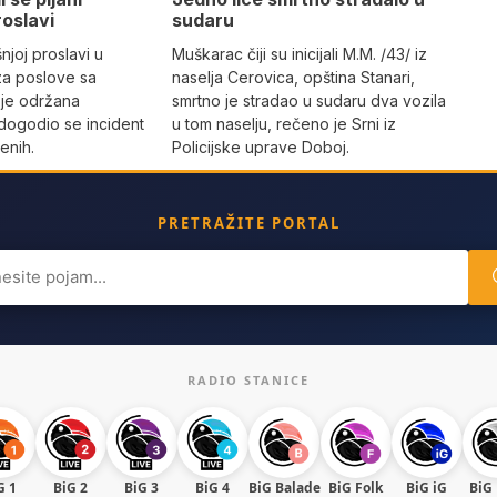
roslavi
sudaru
joj proslavi u
Muškarac čiji su inicijali M.M. /43/ iz
za poslove sa
naselja Cerovica, opština Stanari,
 je održana
smrtno je stradao u sudaru dva vozila
dogodio se incident
u tom naselju, rečeno je Srni iz
enih.
Policijske uprave Doboj.
PRETRAŽITE PORTAL
ch
RADIO STANICE
G 1
BiG 2
BiG 3
BiG 4
BiG Balade
BiG Folk
BiG iG
BiG