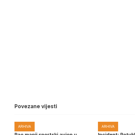
Povezane vijesti
ARHIVA
ARHIVA
Pao manji sportski avion u
Incident: Potukl