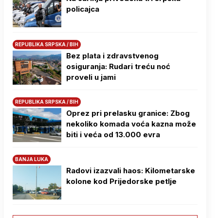
policajca
REPUBLIKA SRPSKA / BIH
Bez plata i zdravstvenog
osiguranja: Rudari treću noć
proveli u jami
REPUBLIKA SRPSKA / BIH
Oprez pri prelasku granice: Zbog
nekoliko komada voća kazna može
biti i veća od 13.000 evra
BANJA LUKA
Radovi izazvali haos: Kilometarske
kolone kod Prijedorske petlje