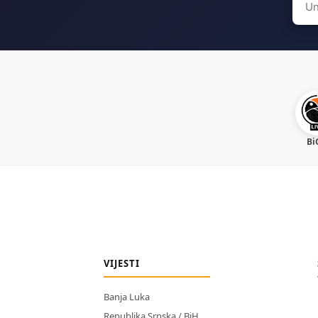
for:
Bi
VIJESTI
Banja Luka
Republika Srpska / BiH