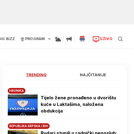
BIG BIZZ
PROGRAM
UŽIVO
TRENDING
NAJČITANIJE
HRONIKA
Tijelo žene pronađeno u dvorištu
kuće u Laktašima, naložena
obdukcija
REPUBLIKA SRPSKA / BIH
Rudari stupili u radnički neposluh: