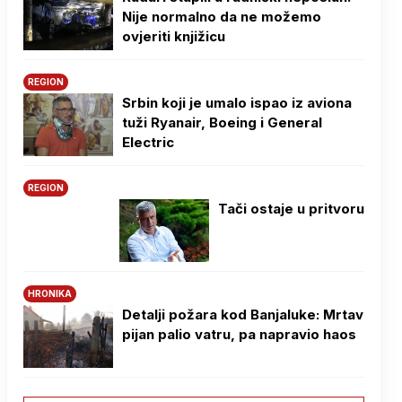
Nije normalno da ne možemo
ovjeriti knjižicu
REGION
Srbin koji je umalo ispao iz aviona
tuži Ryanair, Boeing i General
Electric
REGION
Tači ostaje u pritvoru
HRONIKA
Detalji požara kod Banjaluke: Mrtav
pijan palio vatru, pa napravio haos