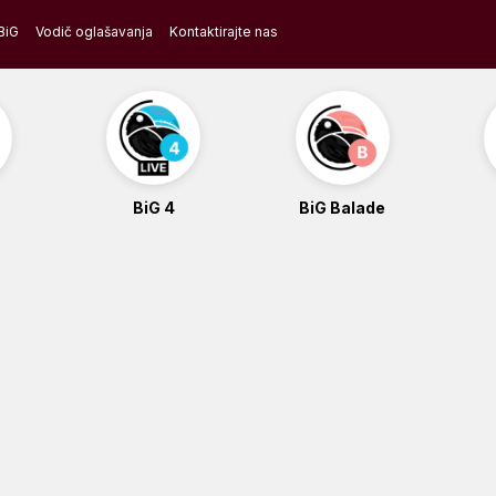
BiG
Vodič oglašavanja
Kontaktirajte nas
BiG 4
BiG Balade