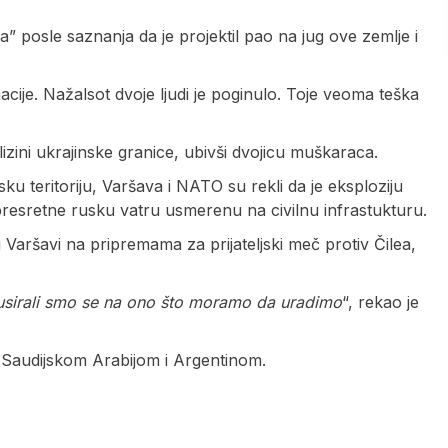
a” posle saznanja da je projektil pao na jug ove zemlje i
macije. Nažalsot dvoje ljudi je poginulo. Toje veoma teška
izini ukrajinske granice, ubivši dvojicu muškaraca.
ku teritoriju, Varšava i NATO su rekli da je eksploziju
presretne rusku vatru usmerenu na civilnu infrastukturu.
u Varšavi na pripremama za prijateljski meč protiv Čilea,
okusirali smo se na ono što moramo da uradimo
“, rekao je
 Saudijskom Arabijom i Argentinom.