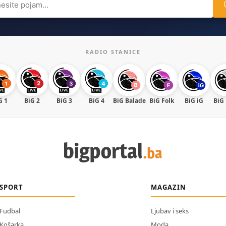
RADIO STANICE
G 1
BiG 2
BiG 3
BiG 4
BiG Balade
BiG Folk
BiG iG
BiG
SPORT
MAGAZIN
Fudbal
Ljubav i seks
Košarka
Moda