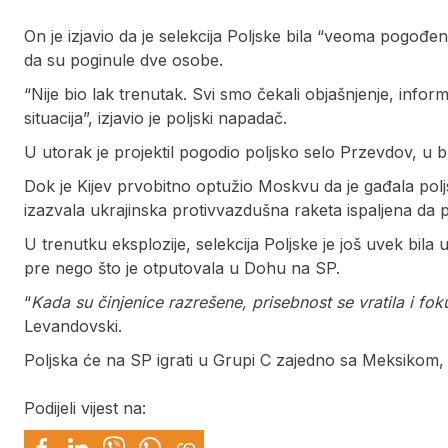
On je izjavio da je selekcija Poljske bila “veoma pogođen
da su poginule dve osobe.
“Nije bio lak trenutak. Svi smo čekali objašnjenje, infor
situacija”, izjavio je poljski napadač.
U utorak je projektil pogodio poljsko selo Przevdov, u bl
Dok je Kijev prvobitno optužio Moskvu da je gađala poljs
izazvala ukrajinska protivvazdušna raketa ispaljena da 
U trenutku eksplozije, selekcija Poljske je još uvek bila 
pre nego što je otputovala u Dohu na SP.
“
Kada su činjenice razrešene, prisebnost se vratila i f
Levandovski.
Poljska će na SP igrati u Grupi C zajedno sa Meksikom,
Podijeli vijest na: