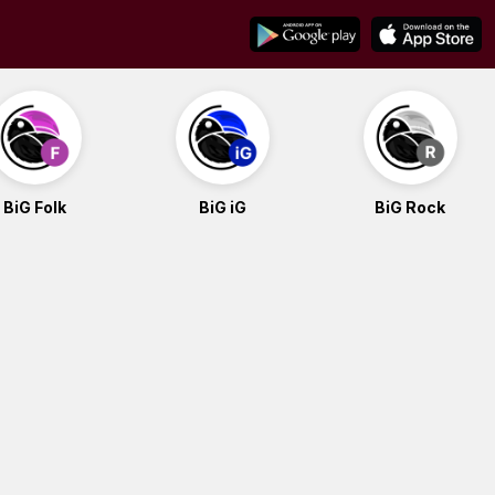
BiG Folk
BiG iG
BiG Rock