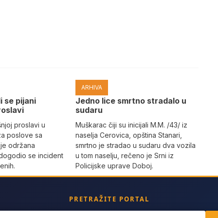
ARHIVA
i se pijani
Јedno lice smrtno stradalo u
roslavi
sudaru
joj proslavi u
Muškarac čiji su inicijali M.M. /43/ iz
za poslove sa
naselja Cerovica, opština Stanari,
 je održana
smrtno je stradao u sudaru dva vozila
dogodio se incident
u tom naselju, rečeno je Srni iz
enih.
Policijske uprave Doboj.
PRETRAŽITE PORTAL
ch