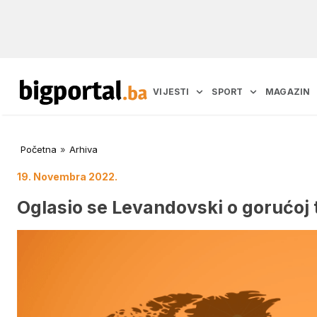
VIJESTI
SPORT
MAGAZIN
Početna
»
Arhiva
19. Novembra 2022.
Oglasio se Levandovski o gorućoj t