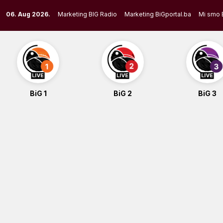
Skip
06. Aug 2026.
Marketing BIG Radio
Marketing BiGportal.ba
Mi smo 
to
content
BiG 1
BiG 2
BiG 3