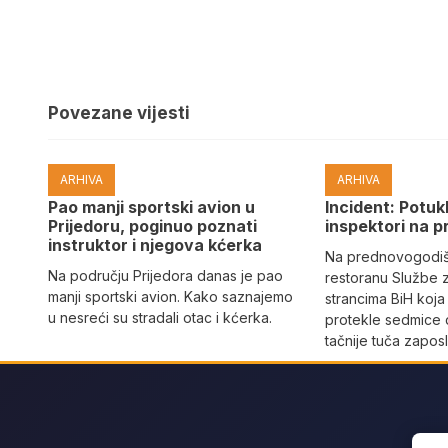
Povezane vijesti
ARHIVA
ARHIVA
Pao manji sportski avion u
Incident: Potukl
Prijedoru, poginuo poznati
inspektori na p
instruktor i njegova kćerka
Na prednovogodišn
Na području Prijedora danas je pao
restoranu Službe 
manji sportski avion. Kako saznajemo
strancima BiH koja
u nesreći su stradali otac i kćerka.
protekle sedmice 
tačnije tuča zaposl
Sear