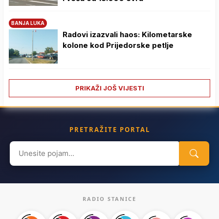
BANJA LUKA
Radovi izazvali haos: Kilometarske
kolone kod Prijedorske petlje
PRIKAŽI JOŠ VIJESTI
PRETRAŽITE PORTAL
Search
for:
RADIO STANICE