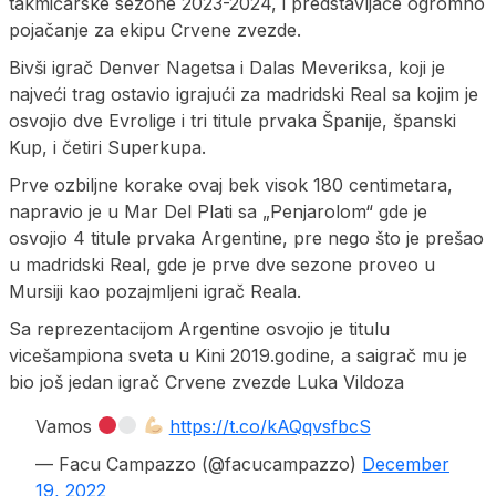
takmičarske sezone 2023-2024, i predstavljaće ogromno
pojačanje za ekipu Crvene zvezde.
Bivši igrač Denver Nagetsa i Dalas Meveriksa, koji je
najveći trag ostavio igrajući za madridski Real sa kojim je
osvojio dve Evrolige i tri titule prvaka Španije, španski
Kup, i četiri Superkupa.
Prve ozbiljne korake ovaj bek visok 180 centimetara,
napravio je u Mar Del Plati sa „Penjarolom“ gde je
osvojio 4 titule prvaka Argentine, pre nego što je prešao
u madridski Real, gde je prve dve sezone proveo u
Mursiji kao pozajmljeni igrač Reala.
Sa reprezentacijom Argentine osvojio je titulu
vicešampiona sveta u Kini 2019.godine, a saigrač mu je
bio još jedan igrač Crvene zvezde Luka Vildoza
Vamos
https://t.co/kAQqvsfbcS
— Facu Campazzo (@facucampazzo)
December
19, 2022