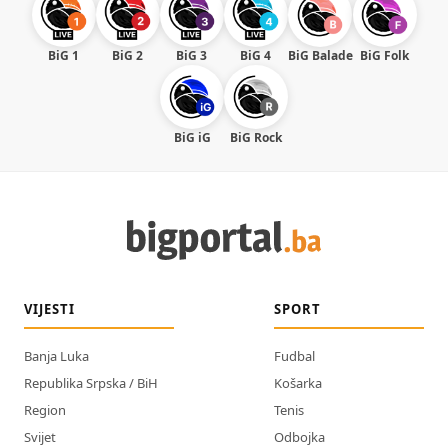
BiG 1
BiG 2
BiG 3
BiG 4
BiG Balade
BiG Folk
BiG iG
BiG Rock
VIJESTI
SPORT
Banja Luka
Fudbal
Republika Srpska / BiH
Košarka
Region
Tenis
Svijet
Odbojka