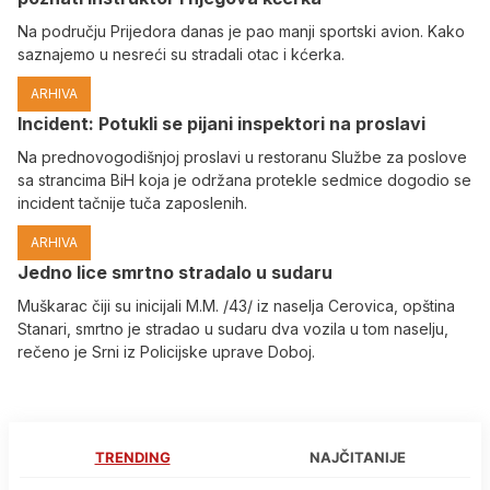
Na području Prijedora danas je pao manji sportski avion. Kako
saznajemo u nesreći su stradali otac i kćerka.
ARHIVA
Incident: Potukli se pijani inspektori na proslavi
Na prednovogodišnjoj proslavi u restoranu Službe za poslove
sa strancima BiH koja je održana protekle sedmice dogodio se
incident tačnije tuča zaposlenih.
ARHIVA
Јedno lice smrtno stradalo u sudaru
Muškarac čiji su inicijali M.M. /43/ iz naselja Cerovica, opština
Stanari, smrtno je stradao u sudaru dva vozila u tom naselju,
rečeno je Srni iz Policijske uprave Doboj.
TRENDING
NAJČITANIJE