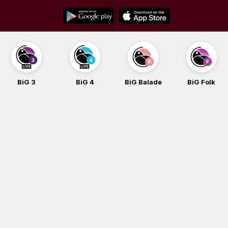
Skip
to
content
BiG 3
BiG 4
BiG Balade
BiG Folk