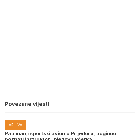
Povezane vijesti
ARHIVA
Pao manji sportski avion u Prijedoru, poginuo
poznati instruktor i njegova kćerka