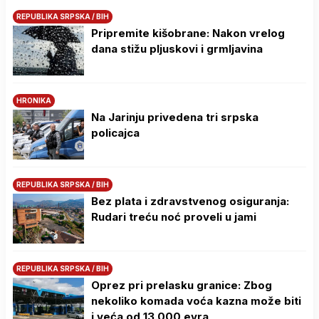
REPUBLIKA SRPSKA / BIH
Pripremite kišobrane: Nakon vrelog
dana stižu pljuskovi i grmljavina
HRONIKA
Na Јarinju privedena tri srpska
policajca
REPUBLIKA SRPSKA / BIH
Bez plata i zdravstvenog osiguranja:
Rudari treću noć proveli u jami
REPUBLIKA SRPSKA / BIH
Oprez pri prelasku granice: Zbog
nekoliko komada voća kazna može biti
i veća od 13.000 evra