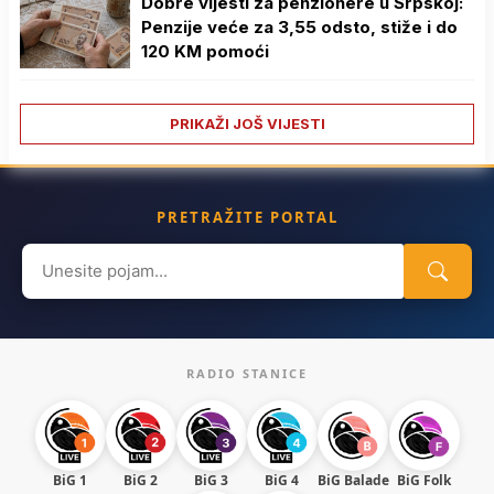
Dobre vijesti za penzionere u Srpskoj:
Penzije veće za 3,55 odsto, stiže i do
120 KM pomoći
PRIKAŽI JOŠ VIJESTI
PRETRAŽITE PORTAL
Search
for:
RADIO STANICE
BiG 1
BiG 2
BiG 3
BiG 4
BiG Balade
BiG Folk