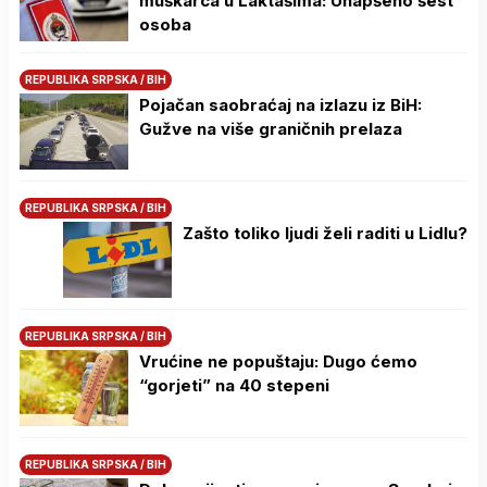
muškarca u Laktašima: Uhapšeno šest
osoba
REPUBLIKA SRPSKA / BIH
Pojačan saobraćaj na izlazu iz BiH:
Gužve na više graničnih prelaza
REPUBLIKA SRPSKA / BIH
Zašto toliko ljudi želi raditi u Lidlu?
REPUBLIKA SRPSKA / BIH
Vrućine ne popuštaju: Dugo ćemo
“gorjeti” na 40 stepeni
REPUBLIKA SRPSKA / BIH