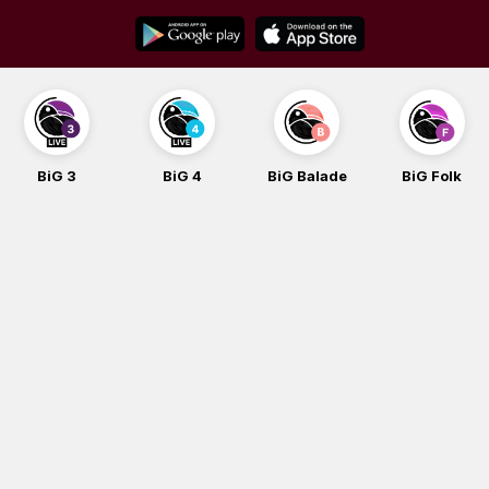
Skip
to
content
BiG 3
BiG 4
BiG Balade
BiG Folk