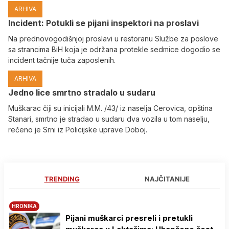
ARHIVA
Incident: Potukli se pijani inspektori na proslavi
Na prednovogodišnjoj proslavi u restoranu Službe za poslove
sa strancima BiH koja je održana protekle sedmice dogodio se
incident tačnije tuča zaposlenih.
ARHIVA
Јedno lice smrtno stradalo u sudaru
Muškarac čiji su inicijali M.M. /43/ iz naselja Cerovica, opština
Stanari, smrtno je stradao u sudaru dva vozila u tom naselju,
rečeno je Srni iz Policijske uprave Doboj.
TRENDING
NAJČITANIJE
HRONIKA
Pijani muškarci presreli i pretukli