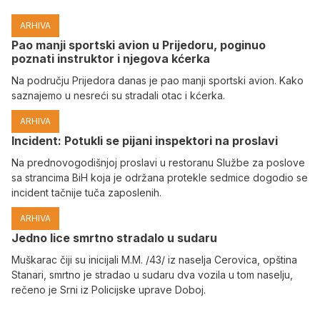
ARHIVA
Pao manji sportski avion u Prijedoru, poginuo
poznati instruktor i njegova kćerka
Na području Prijedora danas je pao manji sportski avion. Kako
saznajemo u nesreći su stradali otac i kćerka.
ARHIVA
Incident: Potukli se pijani inspektori na proslavi
Na prednovogodišnjoj proslavi u restoranu Službe za poslove
sa strancima BiH koja je održana protekle sedmice dogodio se
incident tačnije tuča zaposlenih.
ARHIVA
Јedno lice smrtno stradalo u sudaru
Muškarac čiji su inicijali M.M. /43/ iz naselja Cerovica, opština
Stanari, smrtno je stradao u sudaru dva vozila u tom naselju,
rečeno je Srni iz Policijske uprave Doboj.