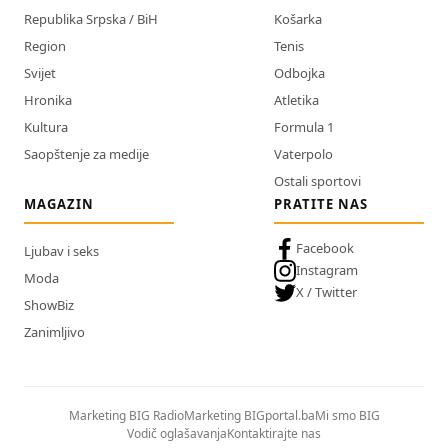
Republika Srpska / BiH
Košarka
Region
Tenis
Svijet
Odbojka
Hronika
Atletika
Kultura
Formula 1
Saopštenje za medije
Vaterpolo
Ostali sportovi
MAGAZIN
PRATITE NAS
Facebook
Ljubav i seks
Instagram
Moda
X / Twitter
ShowBiz
Zanimljivo
Marketing BIG Radio
Marketing BIGportal.ba
Mi smo BIG
Vodič oglašavanja
Kontaktirajte nas