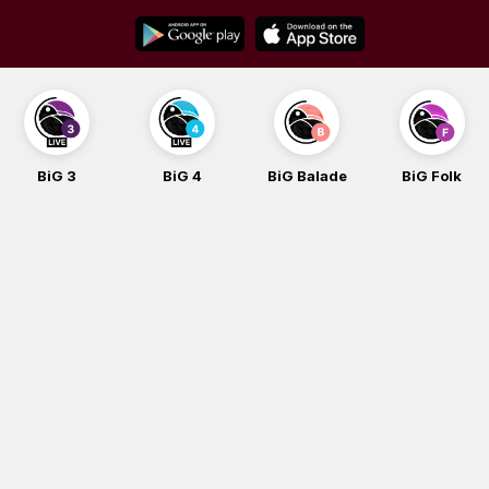
Skip
to
content
BiG 3
BiG 4
BiG Balade
BiG Folk