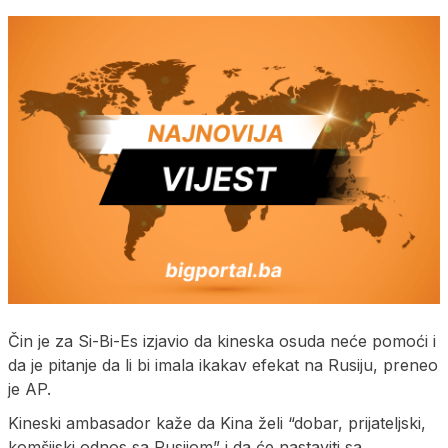
Čin je za Si-Bi-Es izjavio da kineska osuda neće pomoći i
da je pitanje da li bi imala ikakav efekat na Rusiju, preneo
je AP.
Kineski ambasador kaže da Kina želi “dobar, prijateljski,
komšijski odnos sa Rusijom” i da će nastaviti sa