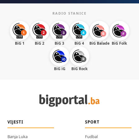
RADIO STANICE
BiG 1
BiG 2
BiG 3
BiG 4
BiG Balade
BiG Folk
BiG iG
BiG Rock
VIJESTI
SPORT
Banja Luka
Fudbal