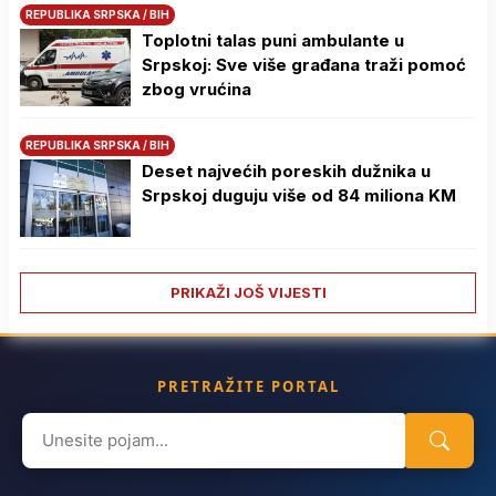
REPUBLIKA SRPSKA / BIH
Toplotni talas puni ambulante u
Srpskoj: Sve više građana traži pomoć
zbog vrućina
REPUBLIKA SRPSKA / BIH
Deset najvećih poreskih dužnika u
Srpskoj duguju više od 84 miliona KM
PRIKAŽI JOŠ VIJESTI
PRETRAŽITE PORTAL
Search
for: