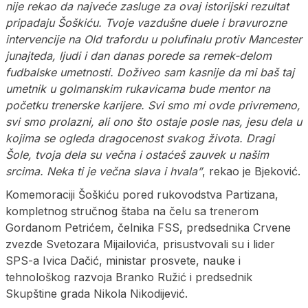
nije rekao da najveće zasluge za ovaj istorijski rezultat
pripadaju Šoškiću. Tvoje vazdušne duele i bravurozne
intervencije na Old trafordu u polufinalu protiv Mancester
junajteda, ljudi i dan danas porede sa remek-delom
fudbalske umetnosti. Doživeo sam kasnije da mi baš taj
umetnik u golmanskim rukavicama bude mentor na
početku trenerske karijere. Svi smo mi ovde privremeno,
svi smo prolazni, ali ono što ostaje posle nas, jesu dela u
kojima se ogleda dragocenost svakog života. Dragi
Šole, tvoja dela su večna i ostaćeš zauvek u našim
srcima. Neka ti je večna slava i hvala”
, rekao je Bjeković.
Komemoraciji Šoškiću pored rukovodstva Partizana,
kompletnog stručnog štaba na čelu sa trenerom
Gordanom Petrićem, čelnika FSS, predsednika Crvene
zvezde Svetozara Mijailovića, prisustvovali su i lider
SPS-a Ivica Dačić, ministar prosvete, nauke i
tehnološkog razvoja Branko Ružić i predsednik
Skupštine grada Nikola Nikodijević.