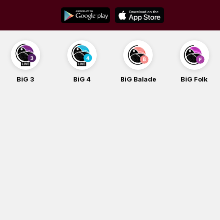
Skip
to
content
BiG 3
BiG 4
BiG Balade
BiG Folk