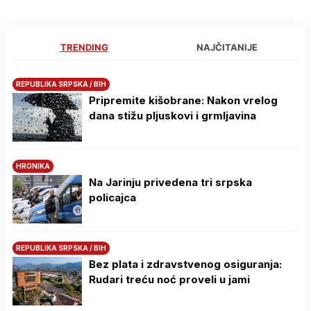
TRENDING
NAJČITANIJE
REPUBLIKA SRPSKA / BIH
Pripremite kišobrane: Nakon vrelog
dana stižu pljuskovi i grmljavina
HRONIKA
Na Јarinju privedena tri srpska
policajca
REPUBLIKA SRPSKA / BIH
Bez plata i zdravstvenog osiguranja:
Rudari treću noć proveli u jami