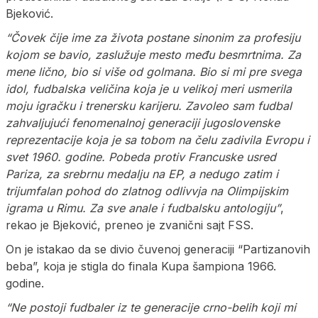
Bjeković.
“Čovek čije ime za života postane sinonim za profesiju
kojom se bavio, zaslužuje mesto među besmrtnima. Za
mene lično, bio si više od golmana. Bio si mi pre svega
idol, fudbalska veličina koja je u velikoj meri usmerila
moju igračku i trenersku karijeru. Zavoleo sam fudbal
zahvaljujući fenomenalnoj generaciji jugoslovenske
reprezentacije koja je sa tobom na čelu zadivila Evropu i
svet 1960. godine. Pobeda protiv Francuske usred
Pariza, za srebrnu medalju na EP, a nedugo zatim i
trijumfalan pohod do zlatnog odlivvja na Olimpijskim
igrama u Rimu. Za sve anale i fudbalsku antologiju”
,
rekao je Bjeković, preneo je zvanični sajt FSS.
On je istakao da se divio čuvenoj generaciji “Partizanovih
beba”, koja je stigla do finala Kupa šampiona 1966.
godine.
“Ne postoji fudbaler iz te generacije crno-belih koji mi