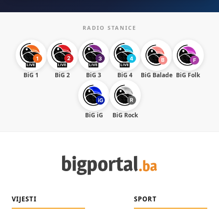
RADIO STANICE
BiG 1
BiG 2
BiG 3
BiG 4
BiG Balade
BiG Folk
BiG iG
BiG Rock
VIJESTI
SPORT