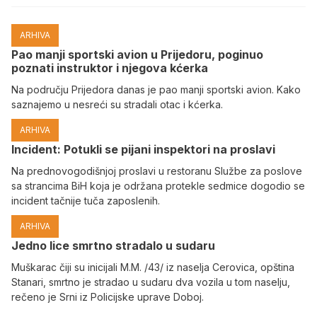
ARHIVA
Pao manji sportski avion u Prijedoru, poginuo
poznati instruktor i njegova kćerka
Na području Prijedora danas je pao manji sportski avion. Kako
saznajemo u nesreći su stradali otac i kćerka.
ARHIVA
Incident: Potukli se pijani inspektori na proslavi
Na prednovogodišnjoj proslavi u restoranu Službe za poslove
sa strancima BiH koja je održana protekle sedmice dogodio se
incident tačnije tuča zaposlenih.
ARHIVA
Јedno lice smrtno stradalo u sudaru
Muškarac čiji su inicijali M.M. /43/ iz naselja Cerovica, opština
Stanari, smrtno je stradao u sudaru dva vozila u tom naselju,
rečeno je Srni iz Policijske uprave Doboj.