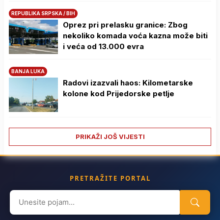
REPUBLIKA SRPSKA / BIH
Oprez pri prelasku granice: Zbog
nekoliko komada voća kazna može biti
i veća od 13.000 evra
BANJA LUKA
Radovi izazvali haos: Kilometarske
kolone kod Prijedorske petlje
PRIKAŽI JOŠ VIJESTI
PRETRAŽITE PORTAL
Search
for: