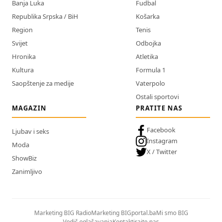
Banja Luka
Fudbal
Republika Srpska / BiH
Košarka
Region
Tenis
Svijet
Odbojka
Hronika
Atletika
Kultura
Formula 1
Saopštenje za medije
Vaterpolo
Ostali sportovi
MAGAZIN
PRATITE NAS
Facebook
Ljubav i seks
Instagram
Moda
X / Twitter
ShowBiz
Zanimljivo
Marketing BIG Radio
Marketing BIGportal.ba
Mi smo BIG
Vodič oglašavanja
Kontaktirajte nas