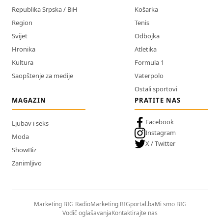
Republika Srpska / BiH
Košarka
Region
Tenis
Svijet
Odbojka
Hronika
Atletika
Kultura
Formula 1
Saopštenje za medije
Vaterpolo
Ostali sportovi
MAGAZIN
PRATITE NAS
Facebook
Ljubav i seks
Instagram
Moda
X / Twitter
ShowBiz
Zanimljivo
Marketing BIG Radio
Marketing BIGportal.ba
Mi smo BIG
Vodič oglašavanja
Kontaktirajte nas