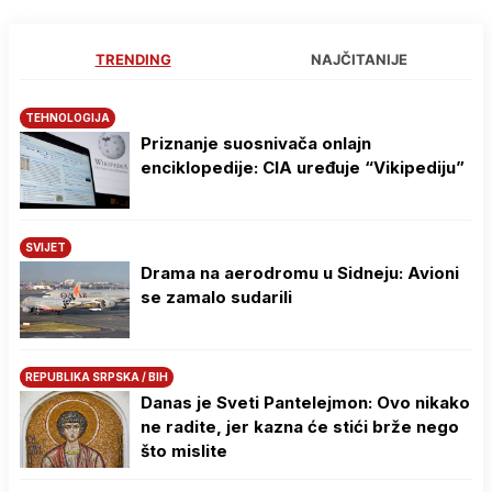
TRENDING
NAJČITANIJE
TEHNOLOGIJA
Priznanje suosnivača onlajn
enciklopedije: CIA uređuje “Vikipediju”
SVIJET
Drama na aerodromu u Sidneju: Avioni
se zamalo sudarili
REPUBLIKA SRPSKA / BIH
Danas je Sveti Pantelejmon: Ovo nikako
ne radite, jer kazna će stići brže nego
što mislite