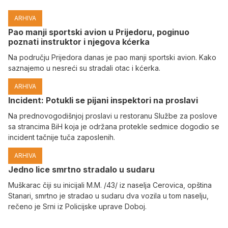
ARHIVA
Pao manji sportski avion u Prijedoru, poginuo
poznati instruktor i njegova kćerka
Na području Prijedora danas je pao manji sportski avion. Kako
saznajemo u nesreći su stradali otac i kćerka.
ARHIVA
Incident: Potukli se pijani inspektori na proslavi
Na prednovogodišnjoj proslavi u restoranu Službe za poslove
sa strancima BiH koja je održana protekle sedmice dogodio se
incident tačnije tuča zaposlenih.
ARHIVA
Јedno lice smrtno stradalo u sudaru
Muškarac čiji su inicijali M.M. /43/ iz naselja Cerovica, opština
Stanari, smrtno je stradao u sudaru dva vozila u tom naselju,
rečeno je Srni iz Policijske uprave Doboj.