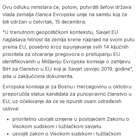
Ovu odluku ministara će, potom, potvrditi šefovi država
vlada zemalja članica Evropske unije na samitu koji će
biti održan u četvrtak, 15 decembra.
“U trenutnom geopolitičkom kontekstu, Savjet EU
naglašava hitnost da zemlja krene naprijed na svom putu
prema EU, posebno kroz ispunjavanje svih 14 ključnih
prioriteta za otvaranje pregovora o pristupanju EU
identifikovanih u Mišljenju Evropske komisije o zahtjevu
BiH za članstvo u EU koji je Savjet usvojio 2019. godine”,
piše u zaključcima dokumenta.
Evropska komisija je za Bosnu i Hercegovinu u oktobru
preporučila status kandidata za punopravno članstvo u
EU, uz očekivanje da će se ispuniti osam određenih
uslova:
prioritetno usvojiti izmjene u postojećem Zakonu o
Visokom sudskom i tužilačkom savjetu
usvojiti zakon o Visokom sudskom i tužilačkom