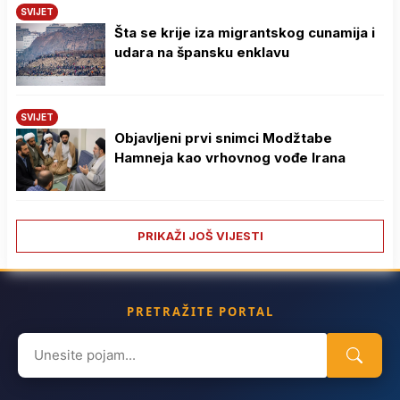
SVIJET
Šta se krije iza migrantskog cunamija i
udara na špansku enklavu
SVIJET
Objavljeni prvi snimci Modžtabe
Hamneja kao vrhovnog vođe Irana
PRIKAŽI JOŠ VIJESTI
PRETRAŽITE PORTAL
Search
for: