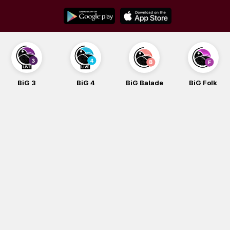
Skip
to
content
BiG 3
BiG 4
BiG Balade
BiG Folk