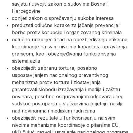
savjetu i usvojiti zakon o sudovima Bosne i
Hercegovine
donijeti zakon o sprečavanju sukoba interesa
preduzeti odlučne korake za jačanje prevencije i
borbe protiv korupcije i organizovanog kriminala
odlučno unaprijediti rad na obezbjeđivanju efikasne
koordinacije na svim nivoima kapaciteta upravljanja
granicom, kao i obezbjeđivanju funkcionisanja
sistema azila
obezbijediti zabranu torture, posebno
uspostavljanjem nacionalnog preventivnog
mehanizma protiv torture i zlostavljanja
garantovati slobodu izražavanja i medija i zaštitu
novinara, posebno osiguravanjem odgovarajućeg
sudskog postupanja u slučajevima prijetnji i nasilja
nad novinarima i medijskim radnicima
obezbijediti rezultate u funkcionisanju na svim
nivoima mehanizma koordinacije o pitanjima EU,
uključujući razvoj i usvajanje nacionalnog programa