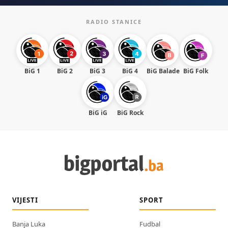
RADIO STANICE
BiG 1
BiG 2
BiG 3
BiG 4
BiG Balade
BiG Folk
BiG iG
BiG Rock
VIJESTI
SPORT
Banja Luka
Fudbal