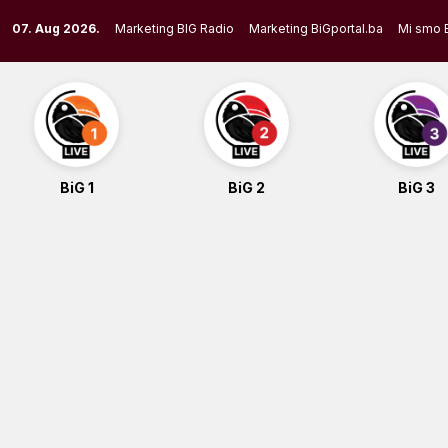
Skip
07. Aug 2026.
Marketing BIG Radio
Marketing BiGportal.ba
Mi smo 
to
content
BiG 1
BiG 2
BiG 3