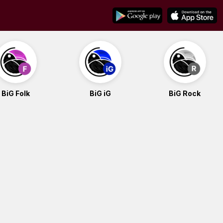
BiG Folk
BiG iG
BiG Rock