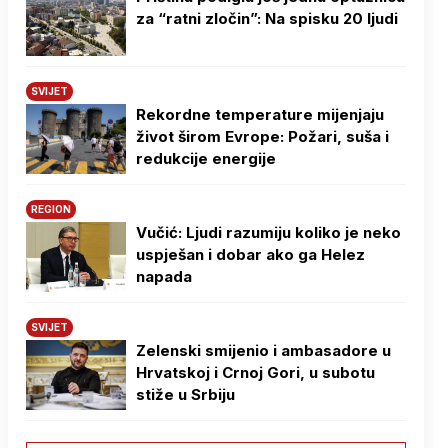
za “ratni zločin”: Na spisku 20 ljudi
SVIJET
Rekordne temperature mijenjaju
život širom Evrope: Požari, suša i
redukcije energije
REGION
Vučić: Ljudi razumiju koliko je neko
uspješan i dobar ako ga Helez
napada
SVIJET
Zelenski smijenio i ambasadore u
Hrvatskoj i Crnoj Gori, u subotu
stiže u Srbiju