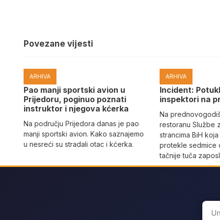
Povezane vijesti
ARHIVA
ARHIVA
Pao manji sportski avion u
Incident: Potukl
Prijedoru, poginuo poznati
inspektori na p
instruktor i njegova kćerka
Na prednovogodišn
Na području Prijedora danas je pao
restoranu Službe 
manji sportski avion. Kako saznajemo
strancima BiH koja
u nesreći su stradali otac i kćerka.
protekle sedmice 
tačnije tuča zaposl
Sear
for: