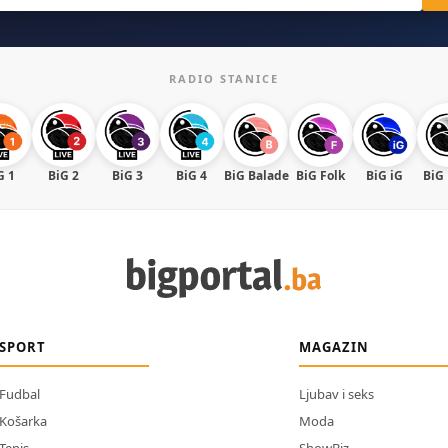
RADIO STANICE
G 1
BiG 2
BiG 3
BiG 4
BiG Balade
BiG Folk
BiG iG
BiG
SPORT
MAGAZIN
Fudbal
Ljubav i seks
Košarka
Moda