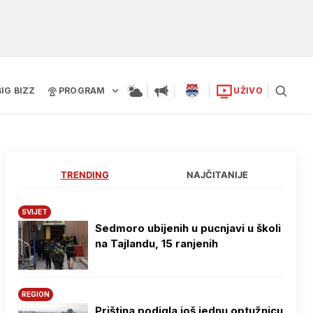
BIG BIZZ
PROGRAM
UŽIVO
TRENDING
NAJČITANIJE
SVIJET
Sedmoro ubijenih u pucnjavi u školi
na Tajlandu, 15 ranjenih
REGION
Priština podigla još jednu optužnicu