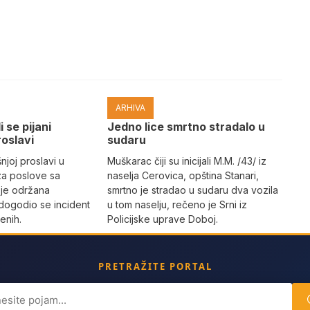
ARHIVA
i se pijani
Јedno lice smrtno stradalo u
roslavi
sudaru
joj proslavi u
Muškarac čiji su inicijali M.M. /43/ iz
za poslove sa
naselja Cerovica, opština Stanari,
 je održana
smrtno je stradao u sudaru dva vozila
dogodio se incident
u tom naselju, rečeno je Srni iz
enih.
Policijske uprave Doboj.
PRETRAŽITE PORTAL
ch