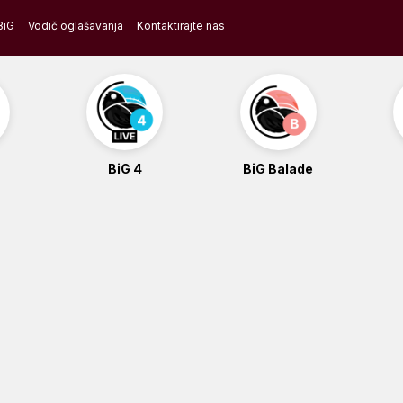
BiG
Vodič oglašavanja
Kontaktirajte nas
BiG 4
BiG Balade