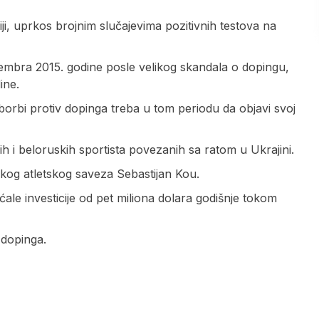
ji, uprkos brojnim slučajevima pozitivnih testova na
embra 2015. godine posle velikog skandala o dopingu,
ine.
rbi protiv dopinga treba u tom periodu da objavi svoj
ih i beloruskih sportista povezanih sa ratom u Ukrajini.
skog atletskog saveza Sebastijan Kou.
ćale investicije od pet miliona dolara godišnje tokom
 dopinga.