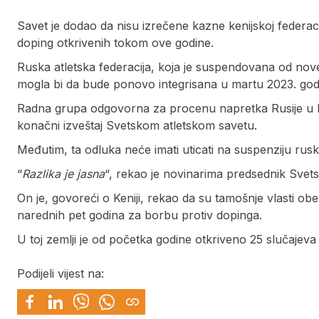
Savet je dodao da nisu izrečene kazne kenijskoj federaci
doping otkrivenih tokom ove godine.
Ruska atletska federacija, koja je suspendovana od nov
mogla bi da bude ponovo integrisana u martu 2023. god
Radna grupa odgovorna za procenu napretka Rusije u bo
konačni izveštaj Svetskom atletskom savetu.
Međutim, ta odluka neće imati uticati na suspenziju rusk
“
Razlika je jasna
“, rekao je novinarima predsednik Svet
On je, govoreći o Keniji, rekao da su tamošnje vlasti obe
narednih pet godina za borbu protiv dopinga.
U toj zemlji je od početka godine otkriveno 25 slučajeva
Podijeli vijest na: