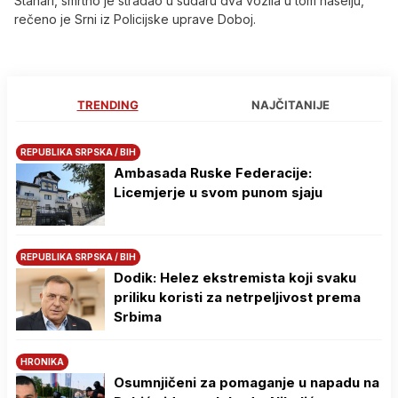
Stanari, smrtno je stradao u sudaru dva vozila u tom naselju,
rečeno je Srni iz Policijske uprave Doboj.
TRENDING
NAJČITANIJE
REPUBLIKA SRPSKA / BIH
Ambasada Ruske Federacije:
Licemjerje u svom punom sjaju
REPUBLIKA SRPSKA / BIH
Dodik: Helez ekstremista koji svaku
priliku koristi za netrpeljivost prema
Srbima
HRONIKA
Osumnjičeni za pomaganje u napadu na