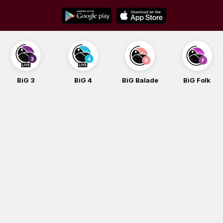
Skip
to
content
BiG 3
BiG 4
BiG Balade
BiG Folk