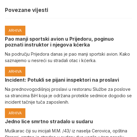
Povezane vijesti
ARHIVA
Pao manji sportski avion u Prijedoru, poginuo
poznati instruktor i njegova kćerka
Na području Prijedora danas je pao manji sportski avion. Kako
saznajemo u nesreći su stradali otac i kćerka.
ARHIVA
Incident: Potukli se pijani inspektori na proslavi
Na prednovogodišnjoj proslavi u restoranu Službe za poslove
sa strancima BiH koja je održana protekle sedmice dogodio se
incident tačnije tuča zaposlenih.
ARHIVA
Јedno lice smrtno stradalo u sudaru
Muškarac čiji su inicijali M.M. /43/ iz naselja Cerovica, opština