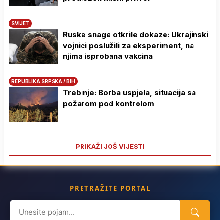
SVIJET
Ruske snage otkrile dokaze: Ukrajinski
vojnici poslužili za eksperiment, na
njima isprobana vakcina
REPUBLIKA SRPSKA / BIH
Trebinje: Borba uspjela, situacija sa
požarom pod kontrolom
PRIKAŽI JOŠ VIJESTI
PRETRAŽITE PORTAL
Search
for: