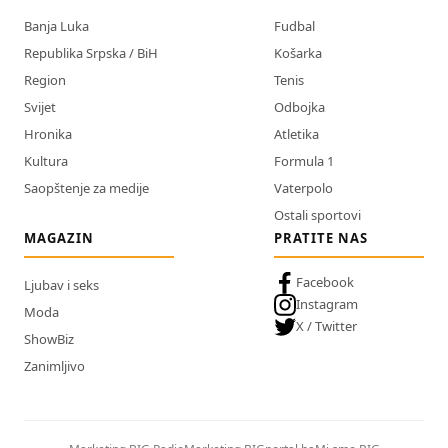
Banja Luka
Fudbal
Republika Srpska / BiH
Košarka
Region
Tenis
Svijet
Odbojka
Hronika
Atletika
Kultura
Formula 1
Saopštenje za medije
Vaterpolo
Ostali sportovi
MAGAZIN
PRATITE NAS
Facebook
Ljubav i seks
Instagram
Moda
X / Twitter
ShowBiz
Zanimljivo