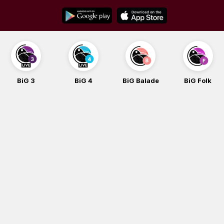
Skip
to
content
BiG 3
BiG 4
BiG Balade
BiG Folk