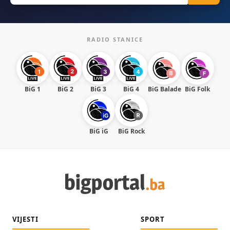
RADIO STANICE
BiG 1
BiG 2
BiG 3
BiG 4
BiG Balade
BiG Folk
BiG iG
BiG Rock
VIJESTI
SPORT