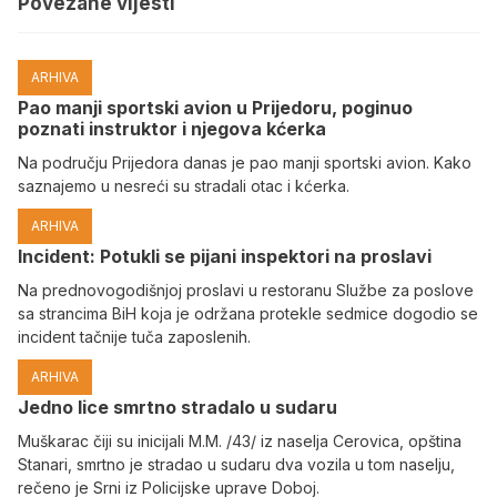
Povezane vijesti
ARHIVA
Pao manji sportski avion u Prijedoru, poginuo
poznati instruktor i njegova kćerka
Na području Prijedora danas je pao manji sportski avion. Kako
saznajemo u nesreći su stradali otac i kćerka.
ARHIVA
Incident: Potukli se pijani inspektori na proslavi
Na prednovogodišnjoj proslavi u restoranu Službe za poslove
sa strancima BiH koja je održana protekle sedmice dogodio se
incident tačnije tuča zaposlenih.
ARHIVA
Јedno lice smrtno stradalo u sudaru
Muškarac čiji su inicijali M.M. /43/ iz naselja Cerovica, opština
Stanari, smrtno je stradao u sudaru dva vozila u tom naselju,
rečeno je Srni iz Policijske uprave Doboj.