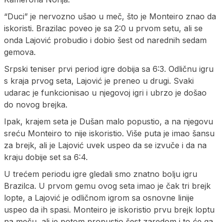
“Duci” je nervozno ušao u meč, što je Monteiro znao da
iskoristi. Brazilac poveo je sa 2:0 u prvom setu, ali se
onda Lajović probudio i dobio šest od narednih sedam
gemova.
Srpski teniser prvi period igre dobija sa 6:3. Odličnu igru
s kraja prvog seta, Lajović je preneo u drugi. Svaki
udarac je funkcionisao u njegovoj igri i ubrzo je došao
do novog brejka.
Ipak, krajem seta je Dušan malo popustio, a na njegovu
sreću Monteiro to nije iskoristio. Više puta je imao šansu
za brejk, ali je Lajović uvek uspeo da se izvuče i da na
kraju dobije set sa 6:4.
U trećem periodu igre gledali smo znatno bolju igru
Brazilca. U prvom gemu ovog seta imao je čak tri brejk
lopte, a Lajović je odličnom igrom sa osnovne linije
uspeo da ih spasi. Monteiro je iskoristio prvu brejk loptu
na meču, ali je potom propustio šest zaredom i to će ga