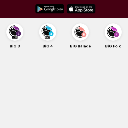
Skip
to
content
BiG 3
BiG 4
BiG Balade
BiG Folk