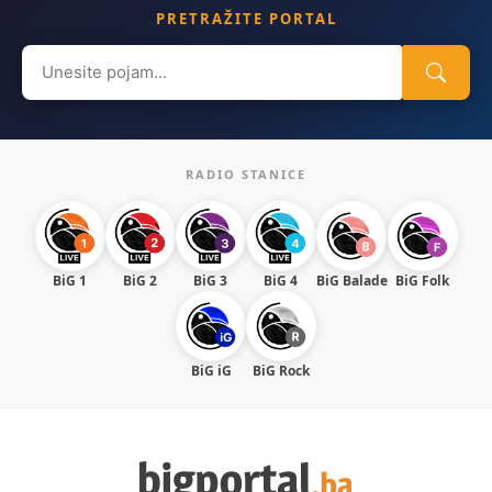
PRETRAŽITE PORTAL
Search
for:
RADIO STANICE
BiG 1
BiG 2
BiG 3
BiG 4
BiG Balade
BiG Folk
BiG iG
BiG Rock