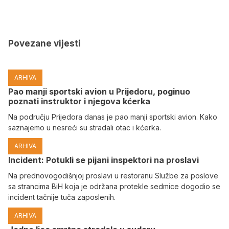
Povezane vijesti
ARHIVA
Pao manji sportski avion u Prijedoru, poginuo
poznati instruktor i njegova kćerka
Na području Prijedora danas je pao manji sportski avion. Kako
saznajemo u nesreći su stradali otac i kćerka.
ARHIVA
Incident: Potukli se pijani inspektori na proslavi
Na prednovogodišnjoj proslavi u restoranu Službe za poslove
sa strancima BiH koja je održana protekle sedmice dogodio se
incident tačnije tuča zaposlenih.
ARHIVA