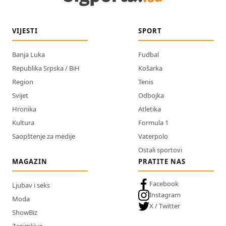
VIJESTI
SPORT
Banja Luka
Fudbal
Republika Srpska / BiH
Košarka
Region
Tenis
Svijet
Odbojka
Hronika
Atletika
Kultura
Formula 1
Saopštenje za medije
Vaterpolo
Ostali sportovi
MAGAZIN
PRATITE NAS
Facebook
Ljubav i seks
Instagram
Moda
X / Twitter
ShowBiz
Zanimljivo