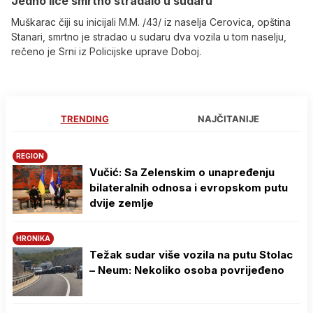
Јedno lice smrtno stradalo u sudaru
Muškarac čiji su inicijali M.M. /43/ iz naselja Cerovica, opština
Stanari, smrtno je stradao u sudaru dva vozila u tom naselju,
rečeno je Srni iz Policijske uprave Doboj.
TRENDING
NAJČITANIJE
REGION
Vučić: Sa Zelenskim o unapređenju
bilateralnih odnosa i evropskom putu
dvije zemlje
HRONIKA
Težak sudar više vozila na putu Stolac
– Neum: Nekoliko osoba povrijeđeno