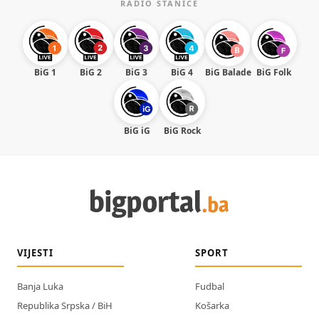
RADIO STANICE
BiG 1
BiG 2
BiG 3
BiG 4
BiG Balade
BiG Folk
BiG iG
BiG Rock
VIJESTI
SPORT
Banja Luka
Fudbal
Republika Srpska / BiH
Košarka