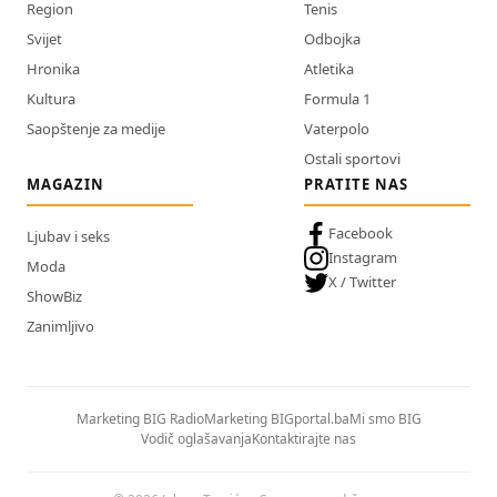
Region
Tenis
Svijet
Odbojka
Hronika
Atletika
Kultura
Formula 1
Saopštenje za medije
Vaterpolo
Ostali sportovi
MAGAZIN
PRATITE NAS
Facebook
Ljubav i seks
Instagram
Moda
X / Twitter
ShowBiz
Zanimljivo
Marketing BIG Radio
Marketing BIGportal.ba
Mi smo BIG
Vodič oglašavanja
Kontaktirajte nas