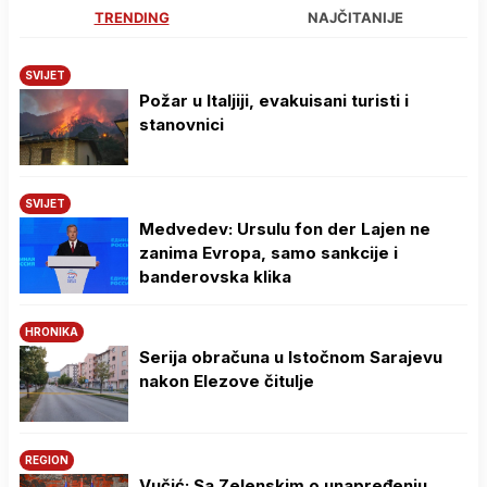
TRENDING
NAJČITANIJE
SVIJET
Požar u Italjiji, evakuisani turisti i
stanovnici
SVIJET
Medvedev: Ursulu fon der Lajen ne
zanima Evropa, samo sankcije i
banderovska klika
HRONIKA
Serija obračuna u Istočnom Sarajevu
nakon Elezove čitulje
REGION
Vučić: Sa Zelenskim o unapređenju