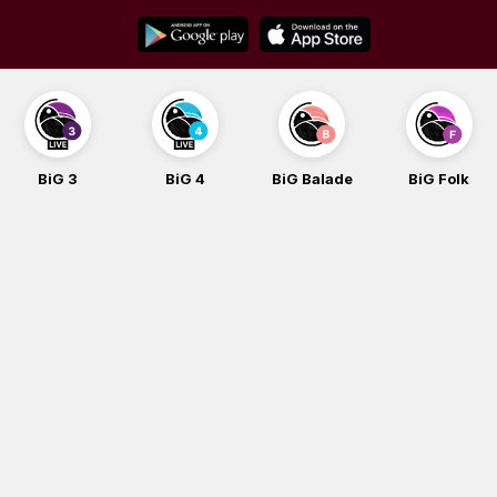
Skip
to
content
BiG 3
BiG 4
BiG Balade
BiG Folk