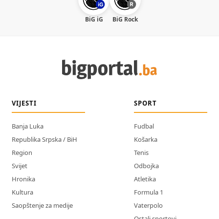
BiG iG
BiG Rock
VIJESTI
SPORT
Banja Luka
Fudbal
Republika Srpska / BiH
Košarka
Region
Tenis
Svijet
Odbojka
Hronika
Atletika
Kultura
Formula 1
Saopštenje za medije
Vaterpolo
Ostali sportovi