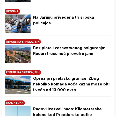
HRONIKA
Na Јarinju privedena tri srpska
policajca
REPUBLIKA SRPSKA / BIH
Bez plata i zdravstvenog osiguranja:
Rudari treću noć proveli u jami
REPUBLIKA SRPSKA / BIH
Oprez pri prelasku granice: Zbog
nekoliko komada voća kazna može biti
i veća od 13.000 evra
BANJA LUKA
Radovi izazvali haos: Kilometarske
kolone kod Prijedorske petlje