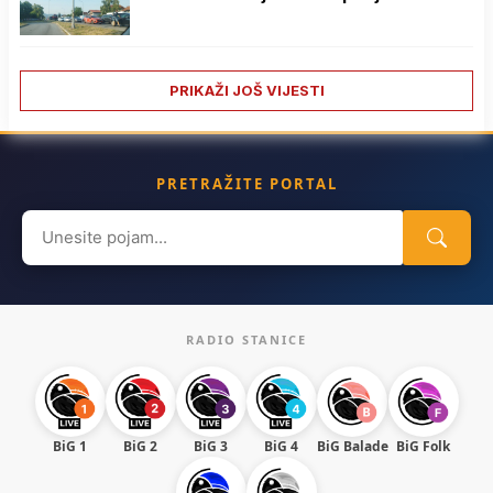
PRIKAŽI JOŠ VIJESTI
PRETRAŽITE PORTAL
Search
for:
RADIO STANICE
BiG 1
BiG 2
BiG 3
BiG 4
BiG Balade
BiG Folk