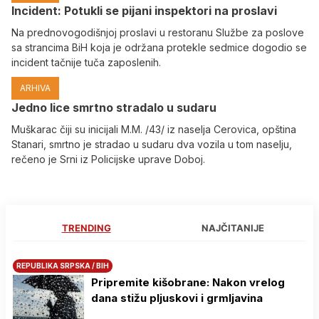
Incident: Potukli se pijani inspektori na proslavi
Na prednovogodišnjoj proslavi u restoranu Službe za poslove
sa strancima BiH koja je održana protekle sedmice dogodio se
incident tačnije tuča zaposlenih.
ARHIVA
Јedno lice smrtno stradalo u sudaru
Muškarac čiji su inicijali M.M. /43/ iz naselja Cerovica, opština
Stanari, smrtno je stradao u sudaru dva vozila u tom naselju,
rečeno je Srni iz Policijske uprave Doboj.
TRENDING
NAJČITANIJE
REPUBLIKA SRPSKA / BIH
Pripremite kišobrane: Nakon vrelog
dana stižu pljuskovi i grmljavina