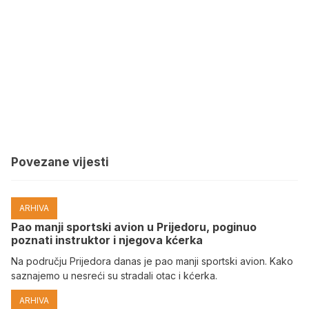
Povezane vijesti
ARHIVA
Pao manji sportski avion u Prijedoru, poginuo
poznati instruktor i njegova kćerka
Na području Prijedora danas je pao manji sportski avion. Kako
saznajemo u nesreći su stradali otac i kćerka.
ARHIVA