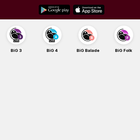
Skip
to
content
BiG 3
BiG 4
BiG Balade
BiG Folk