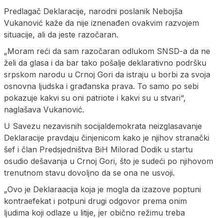
Predlagač Deklaracije, narodni poslanik Nebojša
Vukanović kaže da nije iznenađen ovakvim razvojem
situacije, ali da jeste razočaran.
„Moram reći da sam razočaran odlukom SNSD-a da ne
želi da glasa i da bar tako pošalje deklarativno podršku
srpskom narodu u Crnoj Gori da istraju u borbi za svoja
osnovna ljudska i građanska prava. To samo po sebi
pokazuje kakvi su oni patriote i kakvi su u stvari“,
naglašava Vukanović.
U Savezu nezavisnih socijaldemokrata neizglasavanje
Deklaracije pravdaju činjenicom kako je njihov stranački
šef i član Predsjedništva BiH Milorad Dodik u startu
osudio dešavanja u Crnoj Gori, što je sudeći po njihovom
trenutnom stavu dovoljno da se ona ne usvoji.
„Ovo je Deklaraacija koja je mogla da izazove poptuni
kontraefekat i potpuni drugi odgovor prema onim
ljudima koji odlaze u litije, jer obično režimu treba