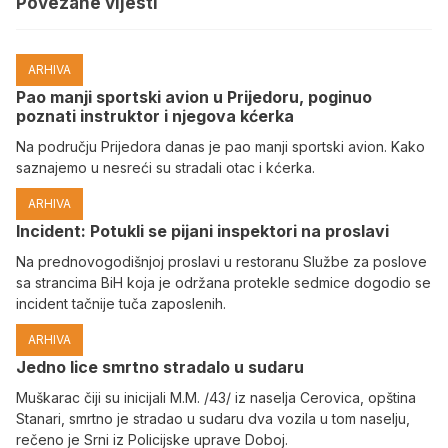
Povezane vijesti
ARHIVA
Pao manji sportski avion u Prijedoru, poginuo
poznati instruktor i njegova kćerka
Na području Prijedora danas je pao manji sportski avion. Kako
saznajemo u nesreći su stradali otac i kćerka.
ARHIVA
Incident: Potukli se pijani inspektori na proslavi
Na prednovogodišnjoj proslavi u restoranu Službe za poslove
sa strancima BiH koja je održana protekle sedmice dogodio se
incident tačnije tuča zaposlenih.
ARHIVA
Јedno lice smrtno stradalo u sudaru
Muškarac čiji su inicijali M.M. /43/ iz naselja Cerovica, opština
Stanari, smrtno je stradao u sudaru dva vozila u tom naselju,
rečeno je Srni iz Policijske uprave Doboj.