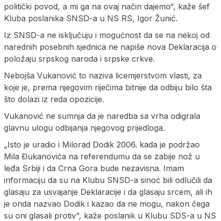
politički povod, a mi ga na ovaj način dajemo“, kaže šef
Kluba poslanika SNSD-a u NS RS, Igor Žunić.
Iz SNSD-a ne isključuju i mogućnost da se na nekoj od
narednih posebnih sjednica ne napiše nova Deklaracija o
položaju srpskog naroda i srpske crkve.
Nebojša Vukanović to naziva licemjerstvom vlasti, za
koje je, prema njegovim riječima bitnije da odbiju bilo šta
što dolazi iz reda opozicije.
Vukanović ne sumnja da je naredba sa vrha odigrala
glavnu ulogu odbijanja njegovog prijedloga.
„Isto je uradio i Milorad Dodik 2006. kada je podržao
Mila Đukanovića na referendumu da se zabije nož u
leđa Srbiji i da Crna Gora bude nezavisna. Imam
informaciju da su na Klubu SNSD-a sinoć bili odlučili da
glasaju za usvajanje Deklaracije i da glasaju srcem, ali ih
je onda nazvao Dodik i kazao da ne mogu, nakon čega
su oni glasali protiv“, kaže poslanik u Klubu SDS-a u NS