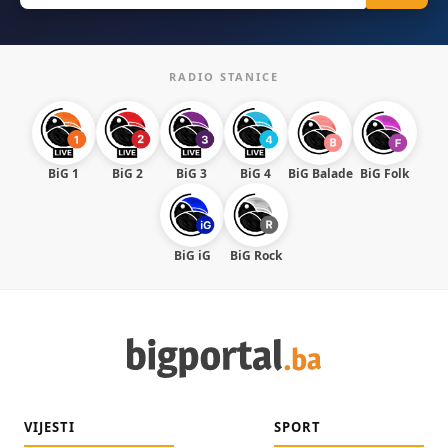
RADIO STANICE
BiG 1
BiG 2
BiG 3
BiG 4
BiG Balade
BiG Folk
BiG iG
BiG Rock
VIJESTI
SPORT