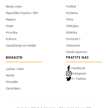
Banja Luka
Fudbal
Republika Srpska / BiH
Košarka
Region
Tenis
Svijet
Odbojka
Hronika
Atletika
Kultura
Formula 1
Saopštenje za medije
Vaterpolo
Ostali sportovi
MAGAZIN
PRATITE NAS
Facebook
Ljubav i seks
Instagram
Moda
X / Twitter
ShowBiz
Zanimljivo