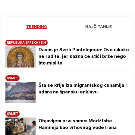
TRENDING
NAJČITANIJE
REPUBLIKA SRPSKA / BIH
Danas je Sveti Pantelejmon: Ovo nikako
ne radite, jer kazna će stići brže nego
što mislite
SVIJET
Šta se krije iza migrantskog cunamija i
udara na špansku enklavu
SVIJET
Objavljeni prvi snimci Modžtabe
Hamneja kao vrhovnog vođe Irana