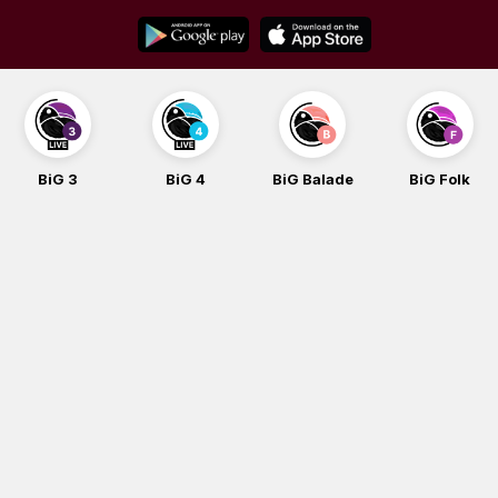
Skip
to
content
BiG 3
BiG 4
BiG Balade
BiG Folk