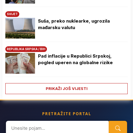
SVIJET
Suša, preko nuklearke, ugrozila
mađarsku valutu
REPUBLIKA SRPSKA / BIH
Pad inflacije u Republici Srpskoj,
pogled uperen na globalne rizike
PRIKAŽI JOŠ VIJESTI
PRETRAŽITE PORTAL
Search
for: