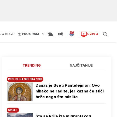
BIG BIZZ
PROGRAM
UŽIVO
TRENDING
NAJČITANIJE
REPUBLIKA SRPSKA / BIH
Danas je Sveti Pantelejmon: Ovo
nikako ne radite, jer kazna će stići
brže nego što mislite
SVIJET
Šta se krije iza migrantskog