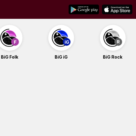
BiG Folk
BiG iG
BiG Rock