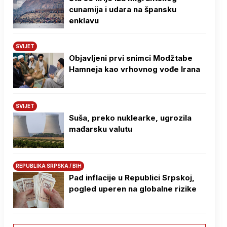
cunamija i udara na špansku
enklavu
SVIJET
Objavljeni prvi snimci Modžtabe
Hamneja kao vrhovnog vođe Irana
SVIJET
Suša, preko nuklearke, ugrozila
mađarsku valutu
REPUBLIKA SRPSKA / BIH
Pad inflacije u Republici Srpskoj,
pogled uperen na globalne rizike