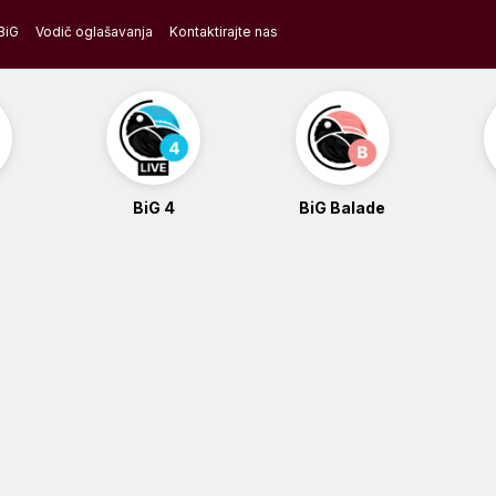
BiG
Vodič oglašavanja
Kontaktirajte nas
BiG 4
BiG Balade