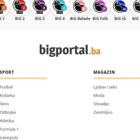
G 1
BiG 2
BiG 3
BiG 4
BiG Balade
BiG Folk
BiG iG
BiG
SPORT
MAGAZIN
Fudbal
Ljubav i seks
Košarka
Moda
Tenis
ShowBiz
Odbojka
Zanimljivo
Atletika
Formula 1
Vaterpolo