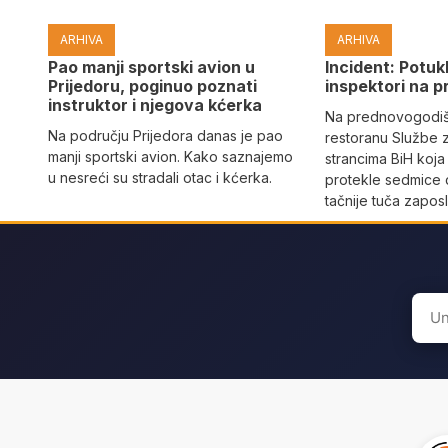
ARHIVA
ARHIVA
Pao manji sportski avion u
Incident: Potukl
Prijedoru, poginuo poznati
inspektori na p
instruktor i njegova kćerka
Na prednovogodišn
Na području Prijedora danas je pao
restoranu Službe 
manji sportski avion. Kako saznajemo
strancima BiH koja
u nesreći su stradali otac i kćerka.
protekle sedmice 
tačnije tuča zaposl
Sear
for: