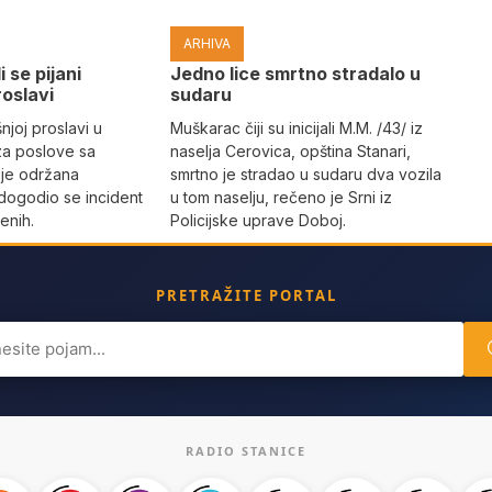
ARHIVA
i se pijani
Јedno lice smrtno stradalo u
roslavi
sudaru
joj proslavi u
Muškarac čiji su inicijali M.M. /43/ iz
za poslove sa
naselja Cerovica, opština Stanari,
 je održana
smrtno je stradao u sudaru dva vozila
dogodio se incident
u tom naselju, rečeno je Srni iz
enih.
Policijske uprave Doboj.
PRETRAŽITE PORTAL
ch
RADIO STANICE