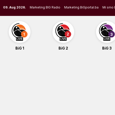
Skip
09. Aug 2026.
Marketing BIG Radio
Marketing BiGportal.ba
Mi smo 
to
content
BiG 1
BiG 2
BiG 3