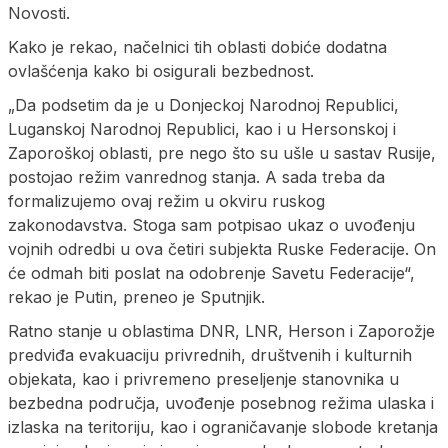
Novosti.
Kako je rekao, načelnici tih oblasti dobiće dodatna
ovlašćenja kako bi osigurali bezbednost.
„Da podsetim da je u Donjeckoj Narodnoj Republici,
Luganskoj Narodnoj Republici, kao i u Hersonskoj i
Zaporoškoj oblasti, pre nego što su ušle u sastav Rusije,
postojao režim vanrednog stanja. A sada treba da
formalizujemo ovaj režim u okviru ruskog
zakonodavstva. Stoga sam potpisao ukaz o uvođenju
vojnih odredbi u ova četiri subjekta Ruske Federacije. On
će odmah biti poslat na odobrenje Savetu Federacije“,
rekao je Putin, preneo je Sputnjik.
Ratno stanje u oblastima DNR, LNR, Herson i Zaporožje
predviđa evakuaciju privrednih, društvenih i kulturnih
objekata, kao i privremeno preseljenje stanovnika u
bezbedna područja, uvođenje posebnog režima ulaska i
izlaska na teritoriju, kao i ograničavanje slobode kretanja