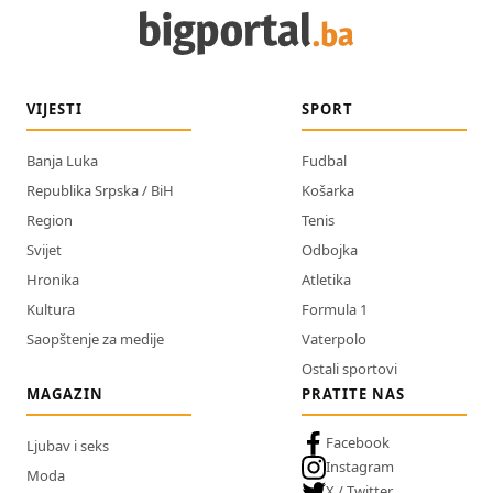
VIJESTI
SPORT
Banja Luka
Fudbal
Republika Srpska / BiH
Košarka
Region
Tenis
Svijet
Odbojka
Hronika
Atletika
Kultura
Formula 1
Saopštenje za medije
Vaterpolo
Ostali sportovi
MAGAZIN
PRATITE NAS
Facebook
Ljubav i seks
Instagram
Moda
X / Twitter