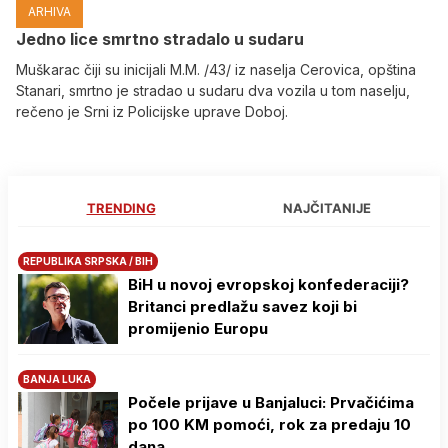
ARHIVA
Јedno lice smrtno stradalo u sudaru
Muškarac čiji su inicijali M.M. /43/ iz naselja Cerovica, opština
Stanari, smrtno je stradao u sudaru dva vozila u tom naselju,
rečeno je Srni iz Policijske uprave Doboj.
TRENDING
NAJČITANIJE
REPUBLIKA SRPSKA / BIH
BiH u novoj evropskoj konfederaciji?
Britanci predlažu savez koji bi
promijenio Europu
BANJA LUKA
Počele prijave u Banjaluci: Prvačićima
po 100 KM pomoći, rok za predaju 10
dana