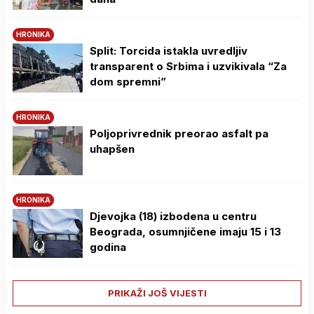
HRONIKA
Split: Torcida istakla uvredljiv
transparent o Srbima i uzvikivala “Za
dom spremni”
HRONIKA
Poljoprivrednik preorao asfalt pa
uhapšen
HRONIKA
Djevojka (18) izbodena u centru
Beograda, osumnjičene imaju 15 i 13
godina
PRIKAŽI JOŠ VIJESTI