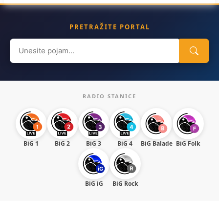
PRETRAŽITE PORTAL
Search
for:
RADIO STANICE
BiG 1
BiG 2
BiG 3
BiG 4
BiG Balade
BiG Folk
BiG iG
BiG Rock