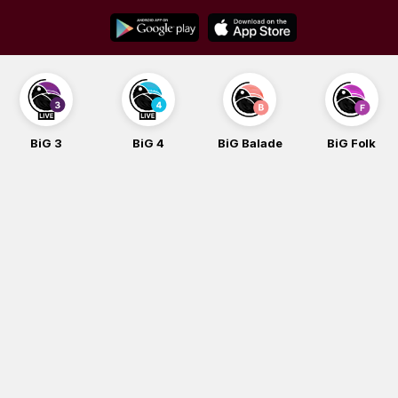
Skip
to
content
BiG 3
BiG 4
BiG Balade
BiG Folk