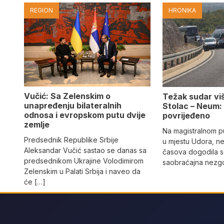
REGION
HRONIKA
Vučić: Sa Zelenskim o
Težak sudar viš
unapređenju bilateralnih
Stolac – Neum:
odnosa i evropskom putu dvije
povrijeđeno
zemlje
Na magistralnom p
Predsednik Republike Srbije
u mjestu Udora, ne
Aleksandar Vučić sastao se danas sa
časova dogodila s
predsednikom Ukrajine Volodimirom
saobraćajna nezgo
Zelenskim u Palati Srbija i naveo da
će […]