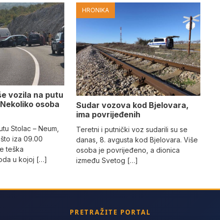
HRONIKA
e vozila na putu
 Nekoliko osoba
Sudar vozova kod Bjelovara,
ima povrijeđenih
utu Stolac – Neum,
Teretni i putnički voz sudarili su se
što iza 09.00
danas, 8. avgusta kod Bjelovara. Više
e teška
osoba je povrijeđeno, a dionica
da u kojoj […]
između Svetog […]
PRETRAŽITE PORTAL