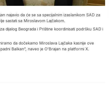
n najavio da će se sa specijalnim izaslanikom SAD za
je sastati sa Miroslavom Lajčakom.
a dijalog Beograda i Prištine koordinisati podršku SAD i
aniramo da dočekamo Miroslava Lajčaka kasnije ove
padni Balkan”, naveo je O'Brajan na platformi X.