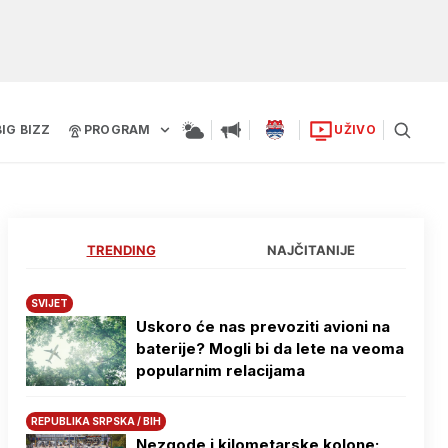
BIG BIZZ
PROGRAM
UŽIVO
TRENDING
NAJČITANIJE
SVIJET
Uskoro će nas prevoziti avioni na
baterije? Mogli bi da lete na veoma
popularnim relacijama
REPUBLIKA SRPSKA / BIH
Nezgode i kilometarske kolone: