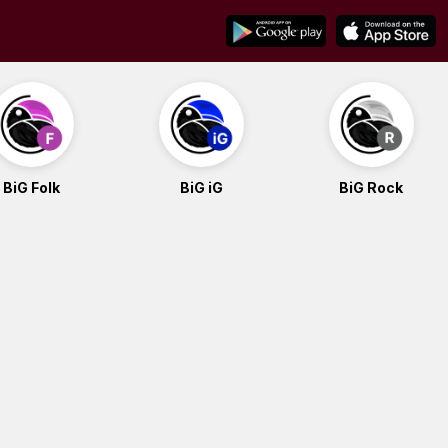
BiG Folk
BiG iG
BiG Rock