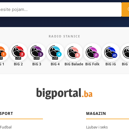
ch
RADIO STANICE
G 1
BiG 2
BiG 3
BiG 4
BiG Balade
BiG Folk
BiG iG
BiG
SPORT
MAGAZIN
Fudbal
Ljubav i seks