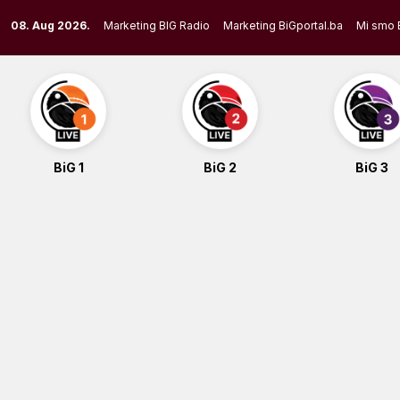
Skip
08. Aug 2026.
Marketing BIG Radio
Marketing BiGportal.ba
Mi smo 
to
content
BiG 1
BiG 2
BiG 3