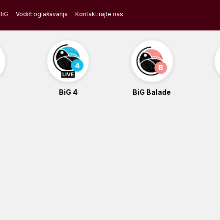
BiG
Vodič oglašavanja
Kontaktirajte nas
BiG 4
BiG Balade