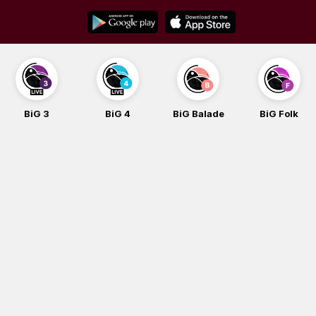
Skip
to
content
BiG 3
BiG 4
BiG Balade
BiG Folk