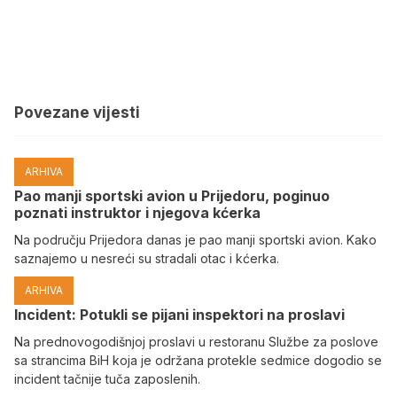
Povezane vijesti
ARHIVA
Pao manji sportski avion u Prijedoru, poginuo
poznati instruktor i njegova kćerka
Na području Prijedora danas je pao manji sportski avion. Kako
saznajemo u nesreći su stradali otac i kćerka.
ARHIVA
Incident: Potukli se pijani inspektori na proslavi
Na prednovogodišnjoj proslavi u restoranu Službe za poslove
sa strancima BiH koja je održana protekle sedmice dogodio se
incident tačnije tuča zaposlenih.