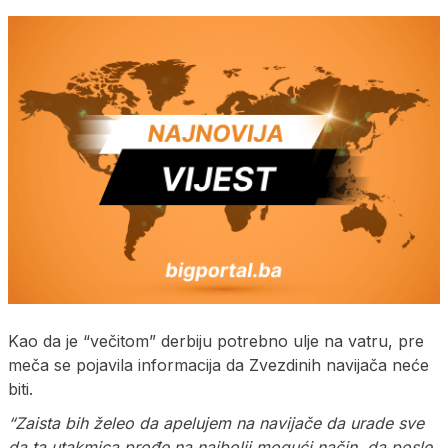
Kao da je “večitom” derbiju potrebno ulje na vatru, pre
meča se pojavila informacija da Zvezdinih navijača neće
biti.
“Zaista bih želeo da apelujem na navijače da urade sve
da ta utakmica prođe na najbolji mogući način, da posle