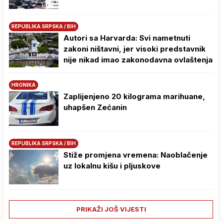
REPUBLIKA SRPSKA / BIH
Autori sa Harvarda: Svi nametnuti
zakoni ništavni, jer visoki predstavnik
nije nikad imao zakonodavna ovlaštenja
HRONIKA
Zaplijenjeno 20 kilograma marihuane,
uhapšen Zećanin
REPUBLIKA SRPSKA / BIH
Stiže promjena vremena: Naoblačenje
uz lokalnu kišu i pljuskove
PRIKAŽI JOŠ VIJESTI