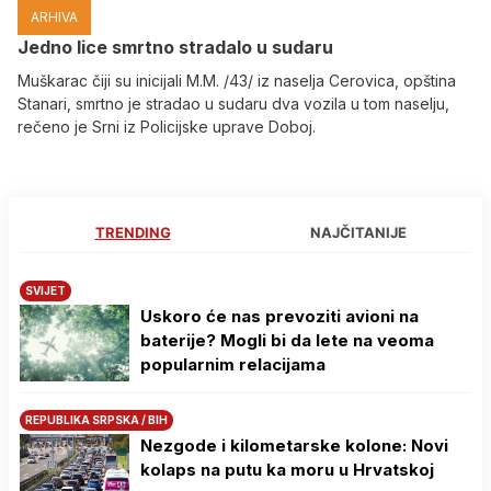
ARHIVA
Јedno lice smrtno stradalo u sudaru
Muškarac čiji su inicijali M.M. /43/ iz naselja Cerovica, opština
Stanari, smrtno je stradao u sudaru dva vozila u tom naselju,
rečeno je Srni iz Policijske uprave Doboj.
TRENDING
NAJČITANIJE
SVIJET
Uskoro će nas prevoziti avioni na
baterije? Mogli bi da lete na veoma
popularnim relacijama
REPUBLIKA SRPSKA / BIH
Nezgode i kilometarske kolone: Novi
kolaps na putu ka moru u Hrvatskoj