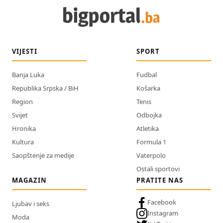
VIJESTI
SPORT
Banja Luka
Fudbal
Republika Srpska / BiH
Košarka
Region
Tenis
Svijet
Odbojka
Hronika
Atletika
Kultura
Formula 1
Saopštenje za medije
Vaterpolo
Ostali sportovi
MAGAZIN
PRATITE NAS
Facebook
Ljubav i seks
Instagram
Moda