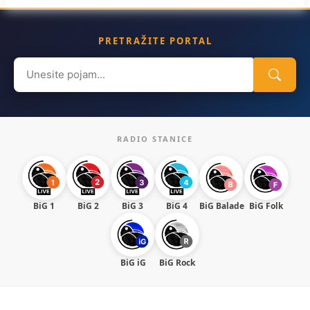
PRETRAŽITE PORTAL
Search
for:
RADIO STANICE
BiG 1
BiG 2
BiG 3
BiG 4
BiG Balade
BiG Folk
BiG iG
BiG Rock