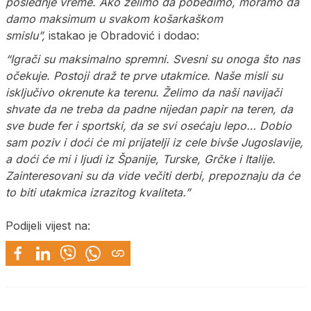
poslednje vreme. Ako želimo da pobedimo, moramo da
damo maksimum u svakom košarkaškom
smislu”,
istakao je Obradović i dodao:
“Igrači su maksimalno spremni. Svesni su onoga što nas
očekuje. Postoji draž te prve utakmice. Naše misli su
isključivo okrenute ka terenu. Želimo da naši navijači
shvate da ne treba da padne nijedan papir na teren, da
sve bude fer i sportski, da se svi osećaju lepo… Dobio
sam poziv i doći će mi prijatelji iz cele bivše Jugoslavije,
a doći će mi i ljudi iz Španije, Turske, Grčke i Italije.
Zainteresovani su da vide večiti derbi, prepoznaju da će
to biti utakmica izrazitog kvaliteta.”
Podijeli vijest na: