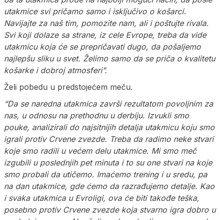
utakmice svi pričamo samo i isključivo o košarci.
Navijajte za naš tim, pomozite nam, ali i poštujte rivala.
Svi koji dolaze sa strane, iz cele Evrope, treba da vide
utakmicu koja će se prepričavati dugo, da pošaljemo
najlepšu sliku u svet. Želimo samo da se priča o kvalitetu
košarke i dobroj atmosferi”.
Želi pobedu u predstojećem meču.
“Da se naredna utakmica završi rezultatom povoljnim za
nas, u odnosu na prethodnu u derbiju. Izvukli smo
pouke, analizirali do najsitnijih detalja utakmicu koju smo
igrali protiv Crvene zvezde. Treba da radimo neke stvari
koje smo radili u većem delu utakmice. Mi smo meč
izgubili u poslednjih pet minuta i to su one stvari na koje
smo probali da utičemo. Imaćemo trening i u sredu, pa
na dan utakmice, gde ćemo da razrađujemo detalje. Kao
i svaka utakmica u Evroligi, ova će biti takođe teška,
posebno protiv Crvene zvezde koja stvarno igra dobro u