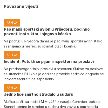
Povezane vijesti
ARHIVA
Pao manji sportski avion u Prijedoru, poginuo
poznati instruktor i njegova kćerka
Na području Prijedora danas je pao manji sportski avion. Kako
saznajemo u nesreći su stradali otac i kćerka.
ARHIVA
Incident: Potukli se pijani inspektori na proslavi
Na prednovogodišnjoj proslavi u restoranu Službe za poslove
sa strancima BiH koja je održana protekle sedmice dogodio se
incident tačnije tuča zaposlenih.
ARHIVA
Јedno lice smrtno stradalo u sudaru
Muškarac čiji su inicijali M.M. /43/ iz naselja Cerovica, opština
Stanari, smrtno je stradao u sudaru dva vozila u tom naselju,