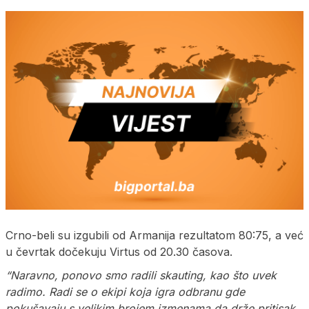
Crno-beli su izgubili od Armanija rezultatom 80:75, a već
u čevrtak dočekuju Virtus od 20.30 časova.
“Naravno, ponovo smo radili skauting, kao što uvek
radimo. Radi se o ekipi koja igra odbranu gde
pokušavaju s velikim brojem izmenama da drže pritisak