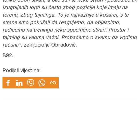
izugbljenih lopti su često zbog pozicije koje imaju na
terenu, zbog tajminga. To je najvažnije u košarci, s te
strane smo pokušali da reagujemo, da objasnimo,
radićemo na treningu neke specifične stvari. Prostor i
tajming su veoma važni. Probaćemo o svemu da vodimo
računa”
, zaključio je Obradović.
B92.
Podijeli vijest na: