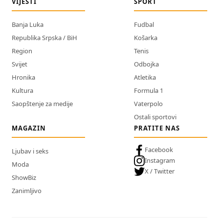
VIJESTI
SPORT
Banja Luka
Fudbal
Republika Srpska / BiH
Košarka
Region
Tenis
Svijet
Odbojka
Hronika
Atletika
Kultura
Formula 1
Saopštenje za medije
Vaterpolo
Ostali sportovi
MAGAZIN
PRATITE NAS
Facebook
Ljubav i seks
Instagram
Moda
X / Twitter
ShowBiz
Zanimljivo