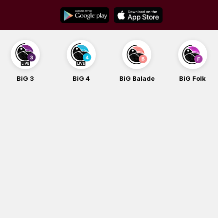
Skip
to
content
BiG 3
BiG 4
BiG Balade
BiG Folk