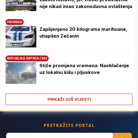
nije nikad imao zakonodavna ovlaštenja
HRONIKA
Zaplijenjeno 20 kilograma marihuane,
uhapšen Zećanin
REPUBLIKA SRPSKA / BIH
Stiže promjena vremena: Naoblačenje
uz lokalnu kišu i pljuskove
PRIKAŽI JOŠ VIJESTI
PRETRAŽITE PORTAL
Search