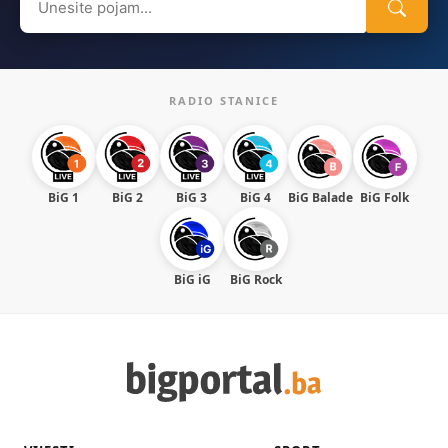
for:
RADIO STANICE
BiG 1
BiG 2
BiG 3
BiG 4
BiG Balade
BiG Folk
BiG iG
BiG Rock