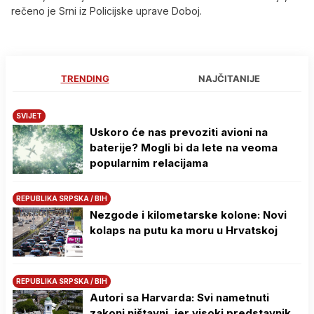
rečeno je Srni iz Policijske uprave Doboj.
TRENDING
NAJČITANIJE
SVIJET
Uskoro će nas prevoziti avioni na
baterije? Mogli bi da lete na veoma
popularnim relacijama
REPUBLIKA SRPSKA / BIH
Nezgode i kilometarske kolone: Novi
kolaps na putu ka moru u Hrvatskoj
REPUBLIKA SRPSKA / BIH
Autori sa Harvarda: Svi nametnuti
zakoni ništavni, jer visoki predstavnik