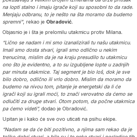
na lopti stalno i imaju igrače koji su sposobni to da rade.
Menjaju odbranu, to je nešto na šta moramo da budemo
spremni”
, rekao je
Obradović
.
Objasnio je i šta je prelomilu utakmicu protiv Milana.
“Lično se nadam i mi smo izanalizirali tu našu utakmicu.
Imali smo dosta stvari, igrali smo odlično u nekim
trenucima, mislim da je na kraju presudilo tu utakmicu
ono što je evidentno, a to su izgubljene lopte u zadnjih
par minuta utakmice. Taj segment je bio loš, dok je sve
bilo dobro, odlično ili vrlo dobro. Mislim da moramo da
budemo na nivou tom, pitanje je energetski da li će
igrači koji su igrali moći, to znači verovatno da ćemo se
odlučiti za druge stvari. Otom potom, da počne utakmica
pa ćemo videti”,
dodao je Obradović.
Upitan je i kako će sve ovo uticati na psihu ekipe.
“Nadam se da će biti pozitivno, a njima sam rekao da je
toliko dobri stvari, a bile su i te neke stvari i posledice tih