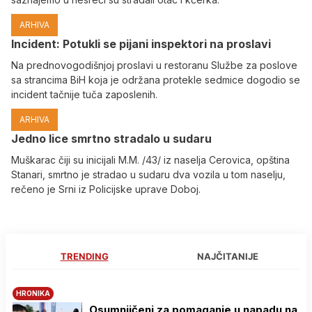
ARHIVA
Incident: Potukli se pijani inspektori na proslavi
Na prednovogodišnjoj proslavi u restoranu Službe za poslove
sa strancima BiH koja je održana protekle sedmice dogodio se
incident tačnije tuča zaposlenih.
ARHIVA
Јedno lice smrtno stradalo u sudaru
Muškarac čiji su inicijali M.M. /43/ iz naselja Cerovica, opština
Stanari, smrtno je stradao u sudaru dva vozila u tom naselju,
rečeno je Srni iz Policijske uprave Doboj.
TRENDING
NAJČITANIJE
HRONIKA
Osumnjičeni za pomaganje u napadu na