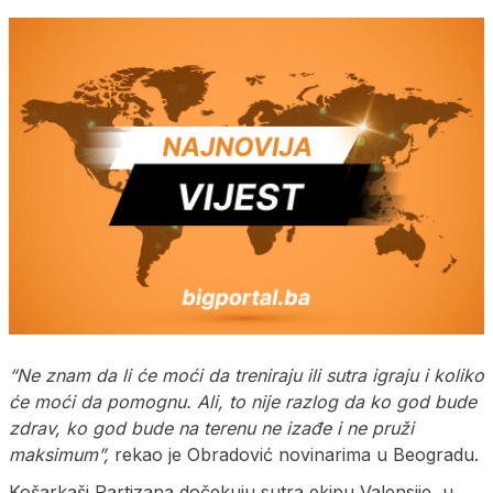
“Ne znam da li će moći da treniraju ili sutra igraju i koliko
će moći da pomognu. Ali, to nije razlog da ko god bude
zdrav, ko god bude na terenu ne izađe i ne pruži
maksimum”,
rekao je Obradović novinarima u Beogradu.
Košarkaši Partizana dočekuju sutra ekipu Valensije, u