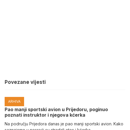
Povezane vijesti
ARHIVA
Pao manji sportski avion u Prijedoru, poginuo
poznati instruktor i njegova kćerka
Na području Prijedora danas je pao manji sportski avion. Kako
saznajemo u nesreći su stradali otac i kćerka.