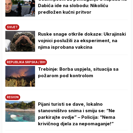
Dabića ide na slobodu: Nikoliću
predložen kućni pritvor
SVIJET
Ruske snage otkrile dokaze: Ukrajinski
vojnici poslužili za eksperiment, na
njima isprobana vakcina
REPUBLIKA SRPSKA / BIH
Trebinje: Borba uspjela, situacija sa
požarom pod kontrolom
REGION
Pijani turisti se dave, lokalno
stanovništvo snima i smiju se: “Ne
parkirajte ovdje” – Policija: “Nema
krivičnog djela za nepomaganje!”