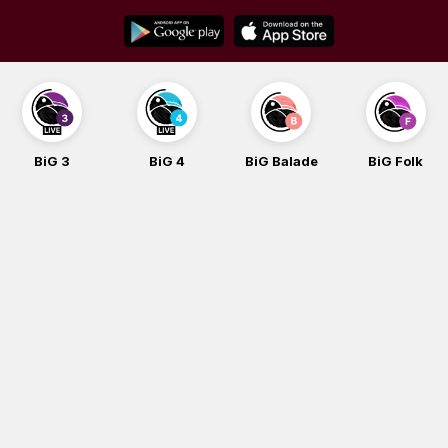
Skip
to
content
BiG 3
BiG 4
BiG Balade
BiG Folk