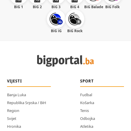
BiG 1
BiG 2
BiG 3
BiG 4
BiG Balade
BiG Folk
BiG iG
BiG Rock
VIJESTI
SPORT
Banja Luka
Fudbal
Republika Srpska / BiH
Košarka
Region
Tenis
Svijet
Odbojka
Hronika
Atletika