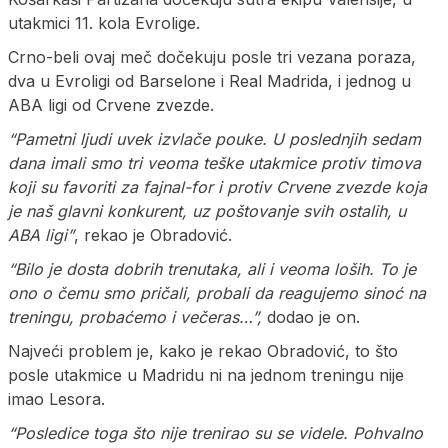
utakmici 11. kola Evrolige.
Crno-beli ovaj meč dočekuju posle tri vezana poraza,
dva u Evroligi od Barselone i Real Madrida, i jednog u
ABA ligi od Crvene zvezde.
“Pametni ljudi uvek izvlače pouke. U poslednjih sedam
dana imali smo tri veoma teške utakmice protiv timova
koji su favoriti za fajnal-for i protiv Crvene zvezde koja
je naš glavni konkurent, uz poštovanje svih ostalih, u
ABA ligi”
, rekao je Obradović.
“Bilo je dosta dobrih trenutaka, ali i veoma loših. To je
ono o čemu smo pričali, probali da reagujemo sinoć na
treningu, probaćemo i večeras…”,
dodao je on.
Najveći problem je, kako je rekao Obradović, to što
posle utakmice u Madridu ni na jednom treningu nije
imao Lesora.
“Posledice toga što nije trenirao su se videle. Pohvalno