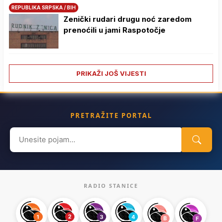
REPUBLIKA SRPSKA / BIH
Zenički rudari drugu noć zaredom
prenoćili u jami Raspotočje
PRIKAŽI JOŠ VIJESTI
PRETRAŽITE PORTAL
Search
for:
RADIO STANICE