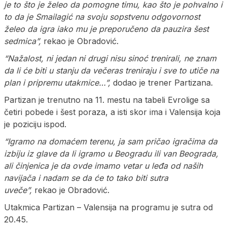
je to što je želeo da pomogne timu, kao što je pohvalno i
to da je Smailagić na svoju sopstvenu odgovornost
želeo da igra iako mu je preporučeno da pauzira šest
sedmica”,
rekao je Obradović.
“Nažalost, ni jedan ni drugi nisu sinoć trenirali, ne znam
da li će biti u stanju da večeras treniraju i sve to utiče na
plan i pripremu utakmice…”,
dodao je trener Partizana.
Partizan je trenutno na 11. mestu na tabeli Evrolige sa
četiri pobede i šest poraza, a isti skor ima i Valensija koja
je poziciju ispod.
“Igramo na domaćem terenu, ja sam pričao igračima da
izbiju iz glave da li igramo u Beogradu ili van Beograda,
ali činjenica je da ovde imamo vetar u leđa od naših
navijača i nadam se da će to tako biti sutra
uveče”,
rekao je Obradović.
Utakmica Partizan – Valensija na programu je sutra od
20.45.