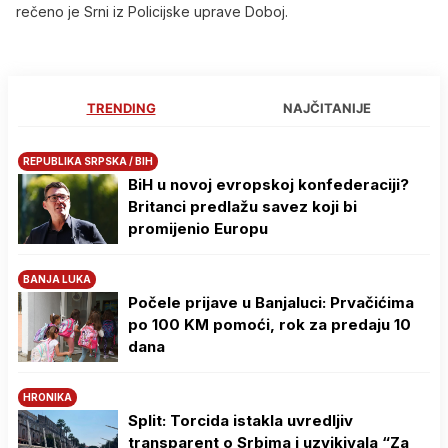
rečeno je Srni iz Policijske uprave Doboj.
TRENDING
NAJČITANIJE
REPUBLIKA SRPSKA / BIH
BiH u novoj evropskoj konfederaciji?
Britanci predlažu savez koji bi
promijenio Europu
BANJA LUKA
Počele prijave u Banjaluci: Prvačićima
po 100 KM pomoći, rok za predaju 10
dana
HRONIKA
Split: Torcida istakla uvredljiv
transparent o Srbima i uzvikivala “Za