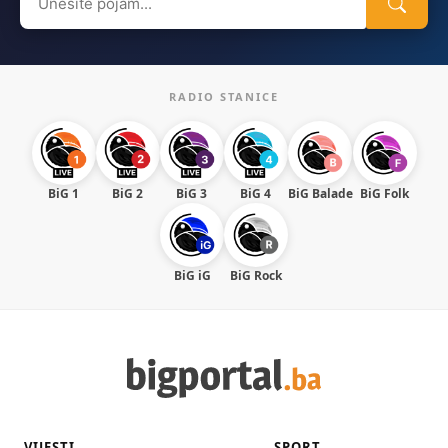
for:
RADIO STANICE
BiG 1
BiG 2
BiG 3
BiG 4
BiG Balade
BiG Folk
BiG iG
BiG Rock
VIJESTI
SPORT