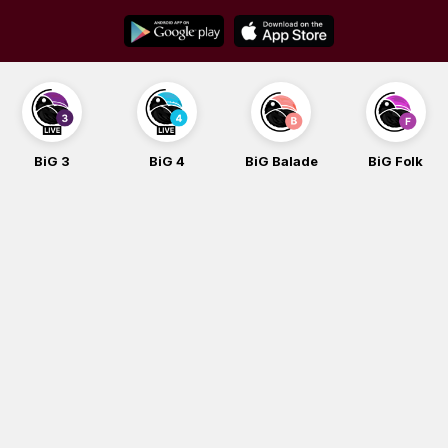
Skip
to
content
BiG 3
BiG 4
BiG Balade
BiG Folk