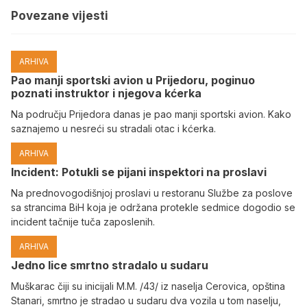
Povezane vijesti
ARHIVA
Pao manji sportski avion u Prijedoru, poginuo
poznati instruktor i njegova kćerka
Na području Prijedora danas je pao manji sportski avion. Kako
saznajemo u nesreći su stradali otac i kćerka.
ARHIVA
Incident: Potukli se pijani inspektori na proslavi
Na prednovogodišnjoj proslavi u restoranu Službe za poslove
sa strancima BiH koja je održana protekle sedmice dogodio se
incident tačnije tuča zaposlenih.
ARHIVA
Јedno lice smrtno stradalo u sudaru
Muškarac čiji su inicijali M.M. /43/ iz naselja Cerovica, opština
Stanari, smrtno je stradao u sudaru dva vozila u tom naselju,