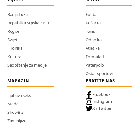
Banja Luka
Fudbal
Republika Srpska / BiH
Košarka
Region
Tenis
Svijet
Odbojka
Hronika
Atletika
Kultura
Formula 1
Saopštenje za medije
Vaterpolo
Ostali sportovi
MAGAZIN
PRATITE NAS
Facebook
Ljubav i seks
Instagram
Moda
X / Twitter
ShowBiz
Zanimljivo