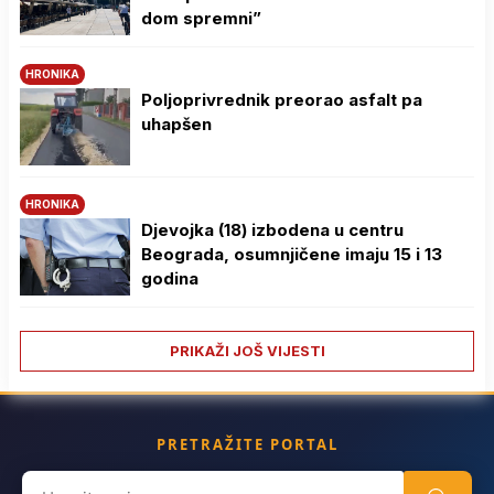
dom spremni”
HRONIKA
Poljoprivrednik preorao asfalt pa
uhapšen
HRONIKA
Djevojka (18) izbodena u centru
Beograda, osumnjičene imaju 15 i 13
godina
PRIKAŽI JOŠ VIJESTI
PRETRAŽITE PORTAL
Search