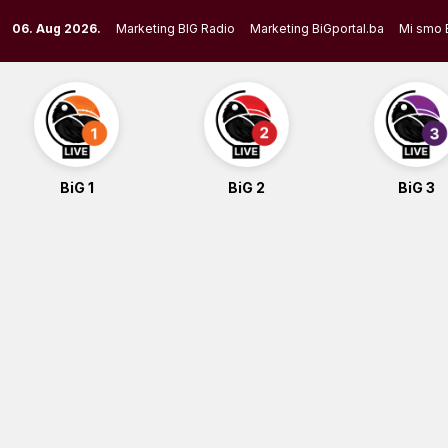
Skip
06. Aug 2026.
Marketing BIG Radio
Marketing BiGportal.ba
Mi smo 
to
content
BiG 1
BiG 2
BiG 3