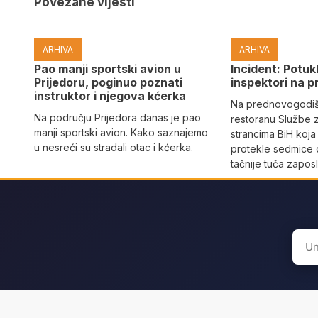
Povezane vijesti
ARHIVA
ARHIVA
Pao manji sportski avion u
Incident: Potukl
Prijedoru, poginuo poznati
inspektori na p
instruktor i njegova kćerka
Na prednovogodišn
Na području Prijedora danas je pao
restoranu Službe 
manji sportski avion. Kako saznajemo
strancima BiH koja
u nesreći su stradali otac i kćerka.
protekle sedmice 
tačnije tuča zaposl
Sear
for: