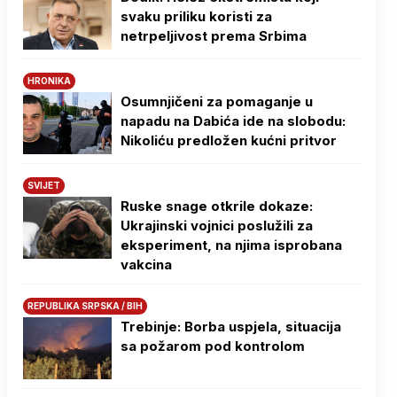
svaku priliku koristi za
netrpeljivost prema Srbima
HRONIKA
Osumnjičeni za pomaganje u
napadu na Dabića ide na slobodu:
Nikoliću predložen kućni pritvor
SVIJET
Ruske snage otkrile dokaze:
Ukrajinski vojnici poslužili za
eksperiment, na njima isprobana
vakcina
REPUBLIKA SRPSKA / BIH
Trebinje: Borba uspjela, situacija
sa požarom pod kontrolom