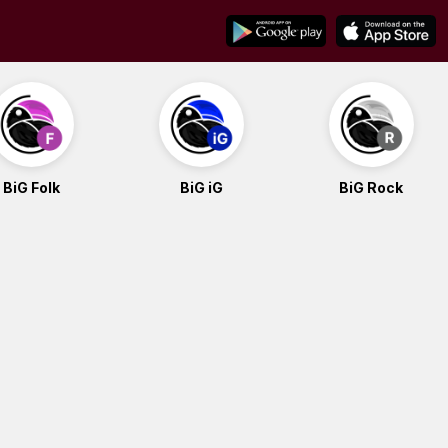
BiG Folk
BiG iG
BiG Rock