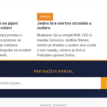
ARHIVA
i se pijani
Јedno lice smrtno stradalo u
roslavi
sudaru
joj proslavi u
Muškarac čiji su inicijali M.M. /43/ iz
za poslove sa
naselja Cerovica, opština Stanari,
 je održana
smrtno je stradao u sudaru dva vozila
dogodio se incident
u tom naselju, rečeno je Srni iz
enih.
Policijske uprave Doboj.
PRETRAŽITE PORTAL
ch
RADIO STANICE