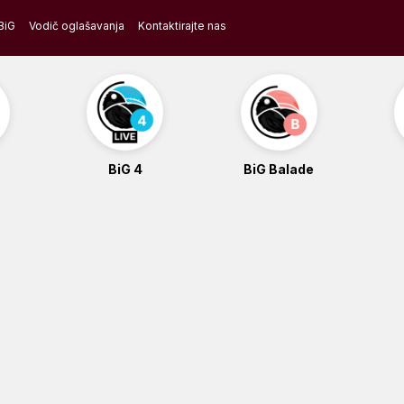
BiG
Vodič oglašavanja
Kontaktirajte nas
BiG 4
BiG Balade