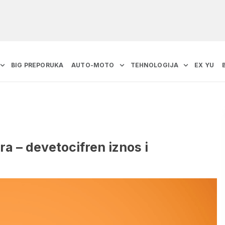
BIG PREPORUKA
AUTO-MOTO
TEHNOLOGIJA
EX YU
ra – devetocifren iznos i