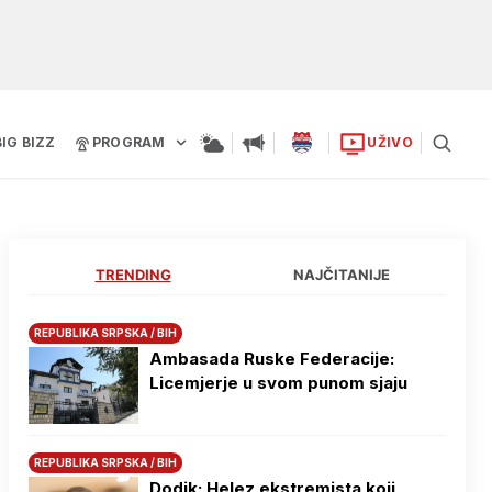
BIG BIZZ
PROGRAM
UŽIVO
TRENDING
NAJČITANIJE
REPUBLIKA SRPSKA / BIH
Ambasada Ruske Federacije:
Licemjerje u svom punom sjaju
REPUBLIKA SRPSKA / BIH
Dodik: Helez ekstremista koji