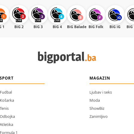
G 1
BiG 2
BiG 3
BiG 4
BiG Balade
BiG Folk
BiG iG
BiG
SPORT
MAGAZIN
Fudbal
Ljubav i seks
Košarka
Moda
Tenis
ShowBiz
Odbojka
Zanimljivo
Atletika
Formula 1