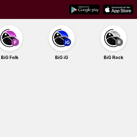
BiG Folk
BiG iG
BiG Rock