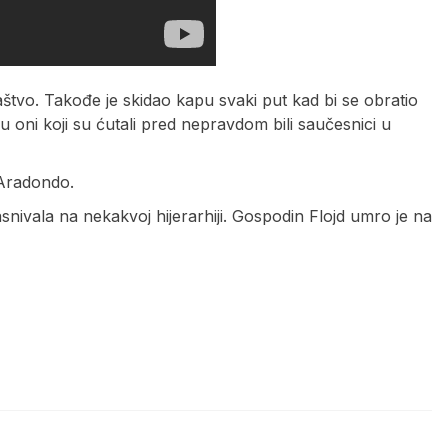
štvo. Takođe je skidao kapu svaki put kad bi se obratio
u oni koji su ćutali pred nepravdom bili saučesnici u
e Aradondo.
asnivala na nekakvoj hijerarhiji. Gospodin Flojd umro je na