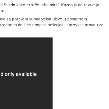
 da “gleda kako crni čovek umire”. Kazao je da razumije
ni.
rala sa policijom Mineapolisa uživo u posebnom
Aradonda da li će uhapsiti policajce i sprovesti pravdu za