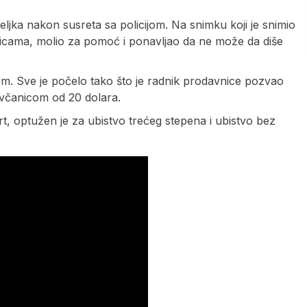
ljka nakon susreta sa policijom. Na snimku koji je snimio
lisicama, molio za pomoć i ponavljao da ne može da diše
om. Sve je počelo tako što je radnik prodavnice pozvao
ovčanicom od 20 dolara.
t, optužen je za ubistvo trećeg stepena i ubistvo bez