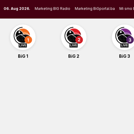
Skip
06. Aug 2026.
Marketing BIG Radio
Marketing BiGportal.ba
Mi smo 
to
content
BiG 1
BiG 2
BiG 3