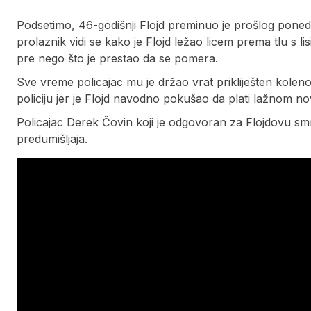
Podsetimo, 46-godišnji Flojd preminuo je prošlog ponede
prolaznik vidi se kako je Flojd ležao licem prema tlu s 
pre nego što je prestao da se pomera.
Sve vreme policajac mu je držao vrat prikliješten kolen
policiju jer je Flojd navodno pokušao da plati lažnom n
Policajac Derek Čovin koji je odgovoran za Flojdovu smr
predumišljaja.