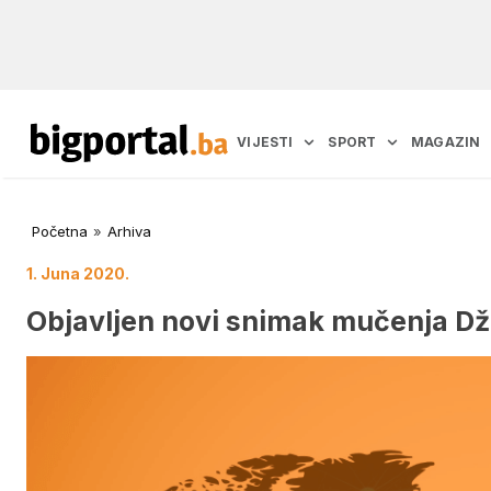
VIJESTI
SPORT
MAGAZIN
Početna
»
Arhiva
1. Juna 2020.
Objavljen novi snimak mučenja Dž