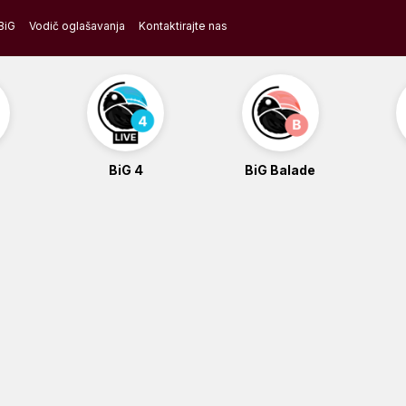
BiG
Vodič oglašavanja
Kontaktirajte nas
BiG 4
BiG Balade