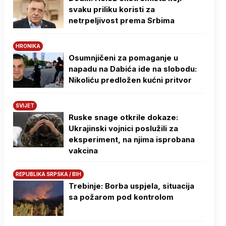
svaku priliku koristi za
netrpeljivost prema Srbima
HRONIKA
Osumnjičeni za pomaganje u
napadu na Dabića ide na slobodu:
Nikoliću predložen kućni pritvor
SVIJET
Ruske snage otkrile dokaze:
Ukrajinski vojnici poslužili za
eksperiment, na njima isprobana
vakcina
REPUBLIKA SRPSKA / BIH
Trebinje: Borba uspjela, situacija
sa požarom pod kontrolom