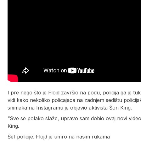
I pre nego što je Flojd završio na podu, policija ga je 
vidi kako nekoliko policajaca na zadnjem sedištu polici
snimaka na Instagramu je objavio aktivista Šon King.
“Sve se polako slaže, upravo sam dobio ovaj novi video. 
King.
Šef policije: Flojd je umro na našim rukama