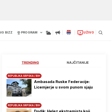
BIG BIZZ
PROGRAM
UŽIVO
TRENDING
NAJČITANIJE
REPUBLIKA SRPSKA / BIH
Ambasada Ruske Federacije:
Licemjerje u svom punom sjaju
REPUBLIKA SRPSKA / BIH
Dodik: Helez ekstremista koji