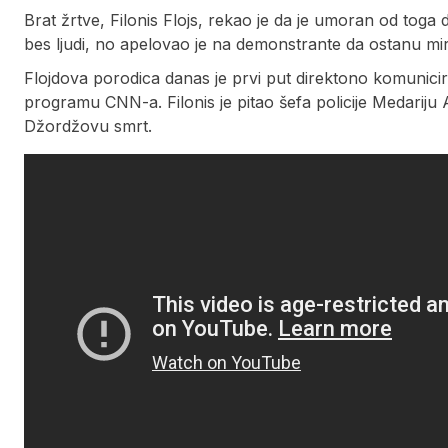
Brat žrtve, Filonis Flojs, rekao je da je umoran od toga
bes ljudi, no apelovao je na demonstrante da ostanu mir
Flojdova porodica danas je prvi put direktono komunici
programu CNN-a. Filonis je pitao šefa policije Medariju 
Džordžovu smrt.