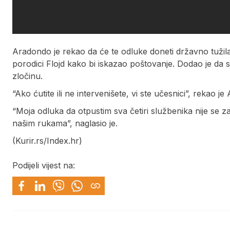
Aradondo je rekao da će te odluke doneti državno tužila
porodici Flojd kako bi iskazao poštovanje. Dodao je da s
zločinu.
“Ako ćutite ili ne intervenišete, vi ste učesnici”, rekao j
“Moja odluka da otpustim sva četiri službenika nije se z
našim rukama”, naglasio je.
(Kurir.rs/Index.hr)
Podijeli vijest na: