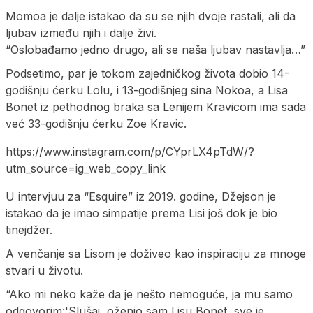
Momoa je dalje istakao da su se njih dvoje rastali, ali da
ljubav između njih i dalje živi.
“Oslobađamo jedno drugo, ali se naša ljubav nastavlja…”
Podsetimo, par je tokom zajedničkog života dobio 14-
godišnju ćerku Lolu, i 13-godišnjeg sina Nokoa, a Lisa
Bonet iz pethodnog braka sa Lenijem Kravicom ima sada
već 33-godišnju ćerku Zoe Kravic.
https://www.instagram.com/p/CYprLX4pTdW/?
utm_source=ig_web_copy_link
U intervjuu za “Esquire” iz 2019. godine, Džejson je
istakao da je imao simpatije prema Lisi još dok je bio
tinejdžer.
A venčanje sa Lisom je doživeo kao inspiraciju za mnoge
stvari u životu.
“Ako mi neko kaže da je nešto nemoguće, ja mu samo
odgovorim:'Slušaj, oženio sam Lisu Bonet, sve je