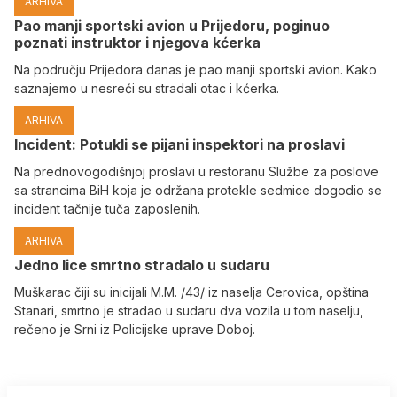
ARHIVA
Pao manji sportski avion u Prijedoru, poginuo
poznati instruktor i njegova kćerka
Na području Prijedora danas je pao manji sportski avion. Kako
saznajemo u nesreći su stradali otac i kćerka.
ARHIVA
Incident: Potukli se pijani inspektori na proslavi
Na prednovogodišnjoj proslavi u restoranu Službe za poslove
sa strancima BiH koja je održana protekle sedmice dogodio se
incident tačnije tuča zaposlenih.
ARHIVA
Јedno lice smrtno stradalo u sudaru
Muškarac čiji su inicijali M.M. /43/ iz naselja Cerovica, opština
Stanari, smrtno je stradao u sudaru dva vozila u tom naselju,
rečeno je Srni iz Policijske uprave Doboj.