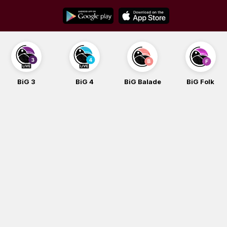
Skip
to
content
BiG 3
BiG 4
BiG Balade
BiG Folk