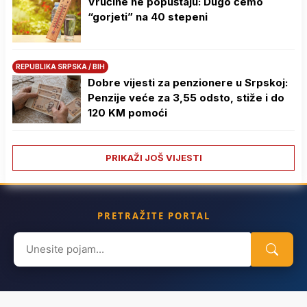
Vrućine ne popuštaju: Dugo ćemo
“gorjeti” na 40 stepeni
REPUBLIKA SRPSKA / BIH
Dobre vijesti za penzionere u Srpskoj:
Penzije veće za 3,55 odsto, stiže i do
120 KM pomoći
PRIKAŽI JOŠ VIJESTI
PRETRAŽITE PORTAL
Search
for: