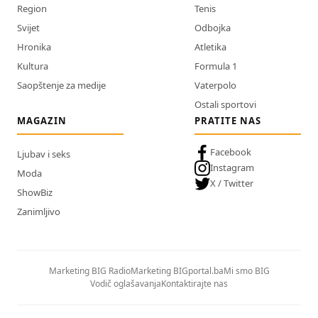
Region
Tenis
Svijet
Odbojka
Hronika
Atletika
Kultura
Formula 1
Saopštenje za medije
Vaterpolo
Ostali sportovi
MAGAZIN
PRATITE NAS
Facebook
Ljubav i seks
Instagram
Moda
X / Twitter
ShowBiz
Zanimljivo
Marketing BIG Radio
Marketing BIGportal.ba
Mi smo BIG
Vodič oglašavanja
Kontaktirajte nas