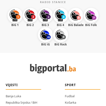
RADIO STANICE
BiG 1
BiG 2
BiG 3
BiG 4
BiG Balade
BiG Folk
BiG iG
BiG Rock
VIJESTI
SPORT
Banja Luka
Fudbal
Republika Srpska / BiH
Košarka