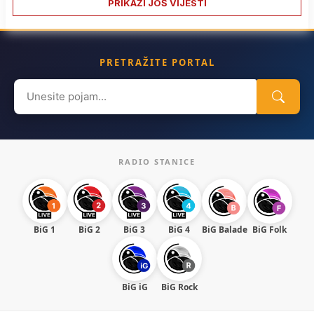
PRIKAŽI JOŠ VIJESTI
PRETRAŽITE PORTAL
Search
for:
RADIO STANICE
BiG 1
BiG 2
BiG 3
BiG 4
BiG Balade
BiG Folk
BiG iG
BiG Rock