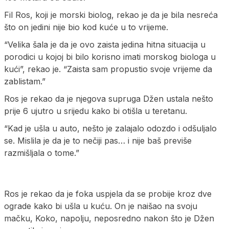
Fil Ros, koji je morski biolog, rekao je da je bila nesreća
što on jedini nije bio kod kuće u to vrijeme.
“Velika šala je da je ovo zaista jedina hitna situacija u
porodici u kojoj bi bilo korisno imati morskog biologa u
kući”, rekao je. “Zaista sam propustio svoje vrijeme da
zablistam.”
Ros je rekao da je njegova supruga Džen ustala nešto
prije 6 ujutro u srijedu kako bi otišla u teretanu.
“Kad je ušla u auto, nešto je zalajalo odozdo i odšuljalo
se. Mislila je da je to nečiji pas… i nije baš previše
razmišljala o tome.”
Ros je rekao da je foka uspjela da se probije kroz dve
ograde kako bi ušla u kuću. On je naišao na svoju
mačku, Koko, napolju, neposredno nakon što je Džen