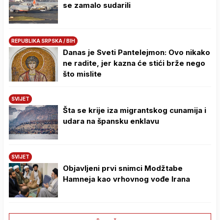
se zamalo sudarili
REPUBLIKA SRPSKA / BIH
Danas je Sveti Pantelejmon: Ovo nikako
ne radite, jer kazna će stići brže nego
što mislite
SVIJET
Šta se krije iza migrantskog cunamija i
udara na špansku enklavu
SVIJET
Objavljeni prvi snimci Modžtabe
Hamneja kao vrhovnog vođe Irana