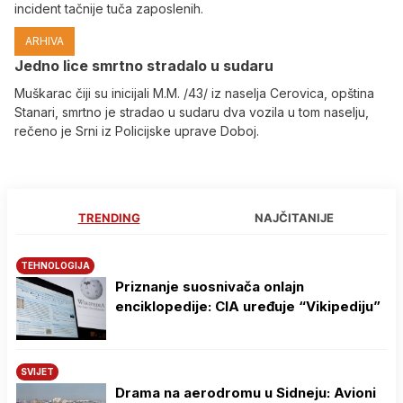
incident tačnije tuča zaposlenih.
ARHIVA
Јedno lice smrtno stradalo u sudaru
Muškarac čiji su inicijali M.M. /43/ iz naselja Cerovica, opština
Stanari, smrtno je stradao u sudaru dva vozila u tom naselju,
rečeno je Srni iz Policijske uprave Doboj.
TRENDING
NAJČITANIJE
TEHNOLOGIJA
Priznanje suosnivača onlajn
enciklopedije: CIA uređuje “Vikipediju”
SVIJET
Drama na aerodromu u Sidneju: Avioni