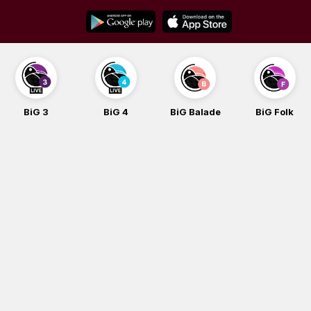
Skip
to
content
BiG 3
BiG 4
BiG Balade
BiG Folk