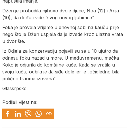
napustila imanje.
Džen je probudila njihovo dvoje djece, Noa (12) i Arija
(10), da dođu i vide “svog novog ljubimca”.
Foka je provela vrijeme u dnevnoj sobi na kauču prije
nego što je Džen uspjela da je izvede kroz ulazna vrata
u dvorište.
Iz Odjela za konzervaciju pojavili su se u 10 ujutro da
odnesu foku nazad u more. U međuvremenu, mačka
Koko je odjurila do komšijine kuće. Kada se vratila u
svoju kuću, odbila je da siđe dole jer je „očigledno bila
prilično traumatizovana“.
Glassrpske.
Podijeli vijest na: