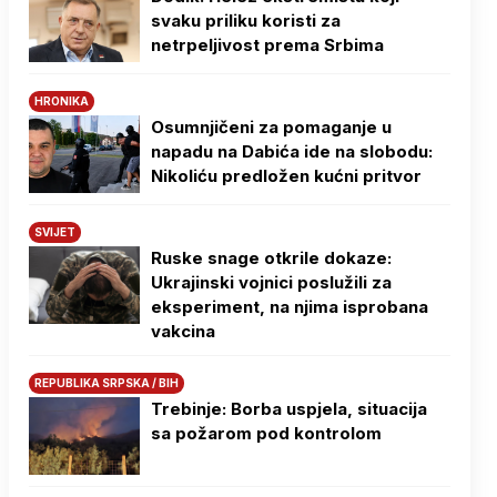
svaku priliku koristi za
netrpeljivost prema Srbima
HRONIKA
Osumnjičeni za pomaganje u
napadu na Dabića ide na slobodu:
Nikoliću predložen kućni pritvor
SVIJET
Ruske snage otkrile dokaze:
Ukrajinski vojnici poslužili za
eksperiment, na njima isprobana
vakcina
REPUBLIKA SRPSKA / BIH
Trebinje: Borba uspjela, situacija
sa požarom pod kontrolom