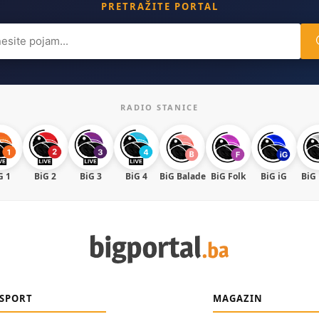
PRETRAŽITE PORTAL
ch
RADIO STANICE
G 1
BiG 2
BiG 3
BiG 4
BiG Balade
BiG Folk
BiG iG
BiG
SPORT
MAGAZIN