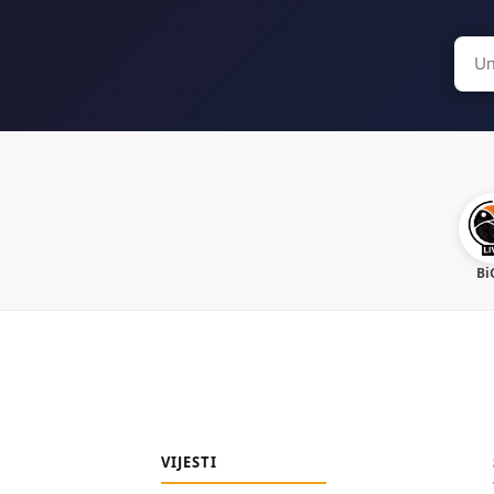
Sear
for:
Bi
VIJESTI