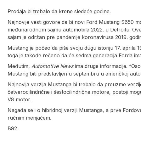
Prodaja bi trebalo da krene sledeće godine.
Najnovije vesti govore da bi novi Ford Mustang S650
međunarodnom sajmu automobila 2022. u Detroitu. Ove go
sajam je održan pre pandemije koronavirusa 2019. godi
Mustang je počeo da piše svoju dugu istoriju 17. aprila 
toga je takođe rečeno da će sedma generacija Forda imat
Međutim,
Automotive News
ima druge informacije. “Oso
Mustang biti predstavljen u septembru u američkoj auto
Najnovija verzija Mustanga bi trebalo da preuzme verzi
četverocilindrične i šestocilindrične motore, postoji mog
V8 motor.
Nagađa se i o hibridnoj verziji Mustanga, a prve Fordove 
ručnim menjačem.
B92.