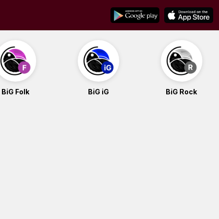
BiG Folk
BiG iG
BiG Rock