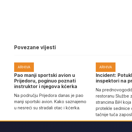
Povezane vijesti
ARHIVA
ARHIVA
Pao manji sportski avion u
Incident: Potukl
Prijedoru, poginuo poznati
inspektori na p
instruktor i njegova kćerka
Na prednovogodišn
Na području Prijedora danas je pao
restoranu Službe 
manji sportski avion. Kako saznajemo
strancima BiH koja
u nesreći su stradali otac i kćerka.
protekle sedmice 
tačnije tuča zaposl