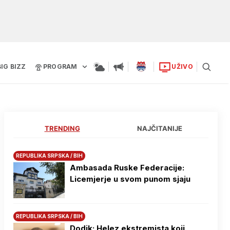
BIG BIZZ
PROGRAM
UŽIVO
TRENDING
NAJČITANIJE
REPUBLIKA SRPSKA / BIH
Ambasada Ruske Federacije:
Licemjerje u svom punom sjaju
REPUBLIKA SRPSKA / BIH
Dodik: Helez ekstremista koji