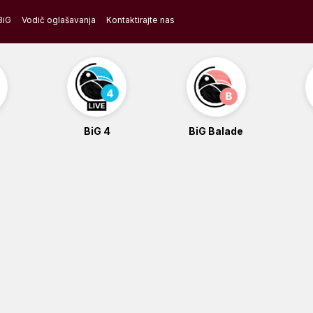
BiG
Vodič oglašavanja
Kontaktirajte nas
BiG 4
BiG Balade