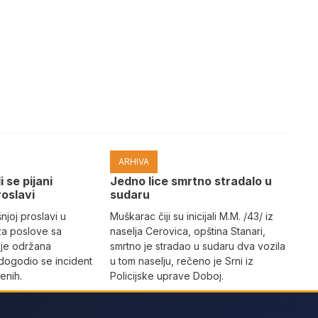
ARHIVA
i se pijani
Јedno lice smrtno stradalo u
roslavi
sudaru
joj proslavi u
Muškarac čiji su inicijali M.M. /43/ iz
za poslove sa
naselja Cerovica, opština Stanari,
 je održana
smrtno je stradao u sudaru dva vozila
dogodio se incident
u tom naselju, rečeno je Srni iz
enih.
Policijske uprave Doboj.