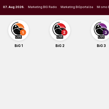
Skip
07. Aug 2026.
Marketing BIG Radio
Marketing BiGportal.ba
Mi smo 
to
content
BiG 1
BiG 2
BiG 3