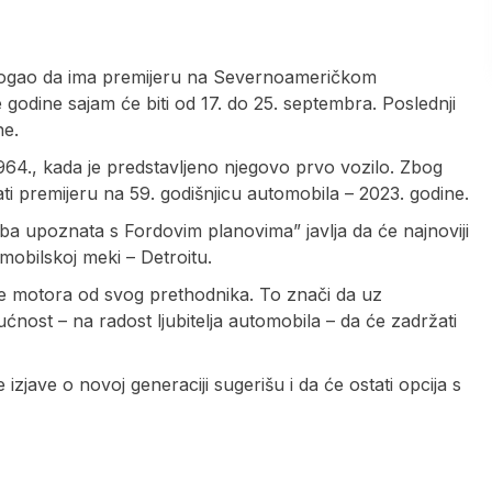
 mogao da ima premijeru na Severnoameričkom
dine sajam će biti od 17. do 25. septembra. Poslednji
ne.
1964., kada je predstavljeno njegovo prvo vozilo. Zbog
i premijeru na 59. godišnjicu automobila – 2023. godine.
ba upoznata s Fordovim planovima” javlja da će najnoviji
mobilskoj meki – Detroitu.
je motora od svog prethodnika. To znači da uz
ućnost – na radost ljubitelja automobila – da će zadržati
izjave o novoj generaciji sugerišu i da će ostati opcija s